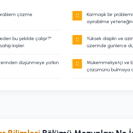
k problem çözme
Karmaşık bir problem
ayırabilme yeteneğine
Neden bu şekilde çalışır?"
Yüksek disiplin ve azi
hip kişiler.
üzerinde günlerce dü
zerinden düşünmeye yatkın
Mükemmeliyetçi ve bi
çözümünü bulmaya oda