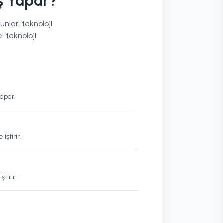
ş Yapar?
nlar, teknoloji
l teknoloji
yapar.
iştirir.
tirir.