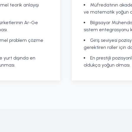
mel teorik anlayışı
Müfredatının akadem
ve matematik yoğun o
şirketlerinin Ar-Ge
Bilgisayar Mühendis
ası.
sistem entegrasyonu 
emel problem çözme
Giriş seviyesi pozis
gerektiren roller için 
 yurt dışında en
En prestijli pozisyo
sunması.
oldukça yoğun olması.