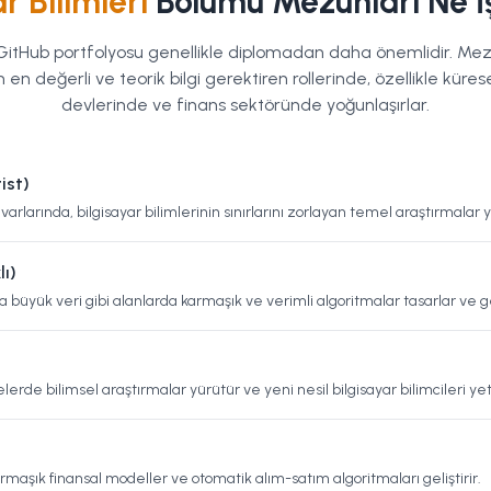
r Bilimleri
Bölümü Mezunları Ne İ
GitHub portfolyosu genellikle diplomadan daha önemlidir. Mezu
 en değerli ve teorik bilgi gerektiren rollerinde, özellikle kürese
devlerinde ve finans sektöründe yoğunlaşırlar.
ist)
varlarında, bilgisayar bilimlerinin sınırlarını zorlayan temel araştırmalar 
ı)
büyük veri gibi alanlarda karmaşık ve verimli algoritmalar tasarlar ve gel
rde bilimsel araştırmalar yürütür ve yeni nesil bilgisayar bilimcileri yetiş
rmaşık finansal modeller ve otomatik alım-satım algoritmaları geliştirir.