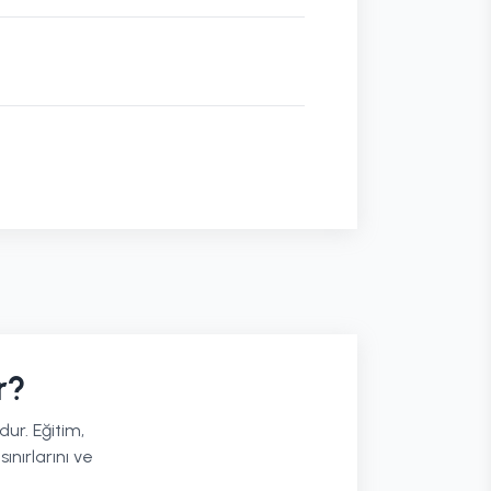
r?
ur. Eğitim,
nırlarını ve