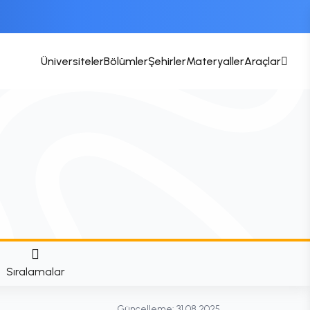
Üniversiteler
Bölümler
Şehirler
Materyaller
Araçlar
Sıralamalar
Güncelleme:
31.08.2025