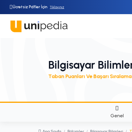
Ücretsiz Pdfler İçin
Tıklayınız
Bilgisayar Bilimle
Taban Puanları Ve Başarı Sıralama
Genel
Ana Sayfa
/
Bölümler
/
Bilgisayar Bilimleri
/
T