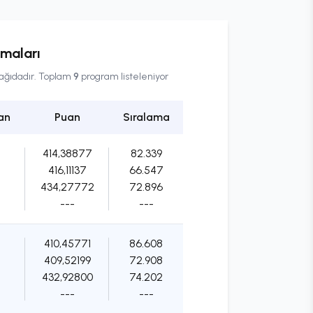
amaları
aşağıdadır. Toplam
9
program listeleniyor
an
Puan
Sıralama
414,38877
82.339
416,11137
66.547
434,27772
72.896
---
---
410,45771
86.608
409,52199
72.908
432,92800
74.202
---
---