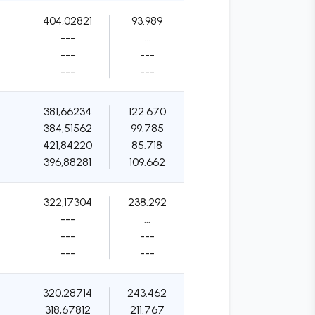
404,02821
93.989
---
...
---
---
---
---
381,66234
122.670
384,51562
99.785
421,84220
85.718
396,88281
109.662
322,17304
238.292
---
...
---
---
---
---
320,28714
243.462
318,67812
211.767