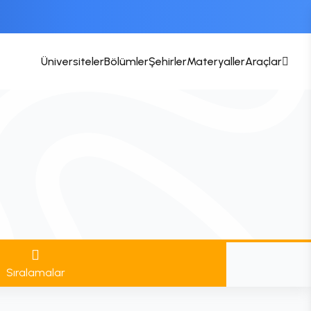
Üniversiteler
Bölümler
Şehirler
Materyaller
Araçlar
Sıralamalar