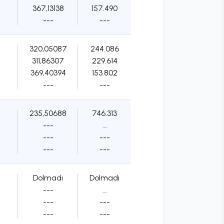
367,13138
157.490
---
---
320,05087
244.086
311,86307
229.614
369,40394
153.802
---
---
235,50688
746.313
---
...
---
---
---
---
Dolmadı
Dolmadı
---
...
---
---
---
---