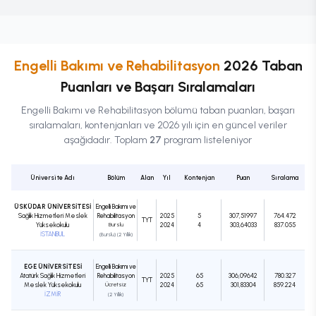
Engelli Bakımı ve Rehabilitasyon
2026 Taban
Puanları ve Başarı Sıralamaları
Engelli Bakımı ve Rehabilitasyon
bölümü taban puanları, başarı
sıralamaları, kontenjanları ve 2026 yılı için en güncel veriler
aşağıdadır. Toplam
27
program listeleniyor
Üniversite Adı
Bölüm
Alan
Yıl
Kontenjan
Puan
Sıralama
ÜSKÜDAR ÜNİVERSİTESİ
Engelli Bakımı ve
Sağlık Hizmetleri Meslek
Rehabilitasyon
2025
5
307,51997
764.472
TYT
Yüksekokulu
Burslu
2024
4
303,64033
837.055
İSTANBUL
(Burslu) (2 Yıllık)
EGE ÜNİVERSİTESİ
Engelli Bakımı ve
Atatürk Sağlık Hizmetleri
Rehabilitasyon
2025
65
306,09642
780.327
TYT
Meslek Yüksekokulu
Ücretsiz
2024
65
301,83304
859.224
İZMİR
(2 Yıllık)