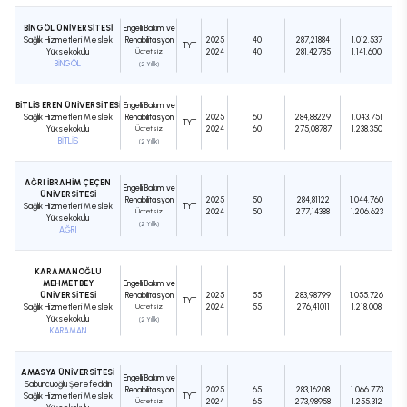
BİNGÖL ÜNİVERSİTESİ
Engelli Bakımı ve
Sağlık Hizmetleri Meslek
Rehabilitasyon
2025
40
287,21884
1.012.537
TYT
Yüksekokulu
Ücretsiz
2024
40
281,42785
1.141.600
BİNGÖL
(2 Yıllık)
BİTLİS EREN ÜNİVERSİTESİ
Engelli Bakımı ve
Sağlık Hizmetleri Meslek
Rehabilitasyon
2025
60
284,88229
1.043.751
TYT
Yüksekokulu
Ücretsiz
2024
60
275,08787
1.238.350
BİTLİS
(2 Yıllık)
AĞRI İBRAHİM ÇEÇEN
Engelli Bakımı ve
ÜNİVERSİTESİ
Rehabilitasyon
2025
50
284,81122
1.044.760
Sağlık Hizmetleri Meslek
TYT
Ücretsiz
2024
50
277,14388
1.206.623
Yüksekokulu
(2 Yıllık)
AĞRI
KARAMANOĞLU
MEHMETBEY
Engelli Bakımı ve
ÜNİVERSİTESİ
Rehabilitasyon
2025
55
283,98799
1.055.726
TYT
Sağlık Hizmetleri Meslek
Ücretsiz
2024
55
276,41011
1.218.008
Yüksekokulu
(2 Yıllık)
KARAMAN
AMASYA ÜNİVERSİTESİ
Engelli Bakımı ve
Sabuncuoğlu Şerefeddin
Rehabilitasyon
2025
65
283,16208
1.066.773
Sağlık Hizmetleri Meslek
TYT
Ücretsiz
2024
65
273,98958
1.255.312