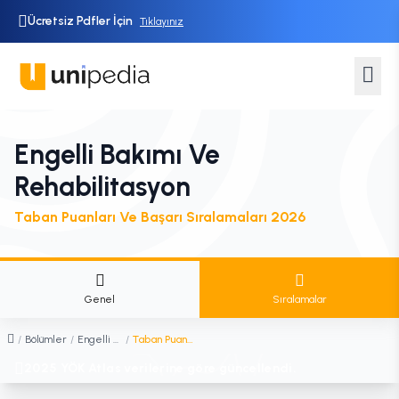
Ücretsiz Pdfler İçin
Tıklayınız
Engelli Bakımı Ve
Rehabilitasyon
Taban Puanları Ve Başarı Sıralamaları 2026
Genel
Sıralamalar
/
Bölümler
/
Engelli Bakımı ve Rehabilitasyon
/
Taban Puanları ve Sıralamaları
2025 YÖK Atlas verilerine göre güncellendi.