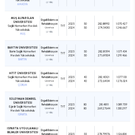
Yüksekokulu
(2 Yıllık)
AMASYA
MUŞ ALPARSLAN
Engelli Bakımı ve
ÜNİVERSİTESİ
Rehabilitasyon
2025
50
282,88992
1.070.427
Sağlık Hizmetleri Meslek
TYT
Ücretsiz
2024
50
274,54310
1.246.667
Yüksekokulu
(2 Yıllık)
MUŞ
BARTIN ÜNİVERSİTESİ
Engelli Bakımı ve
Bartın Sağlık Hizmetleri
Rehabilitasyon
2025
50
282,81594
1.071.434
TYT
Meslek Yüksekokulu
Ücretsiz
2024
50
271,69504
1.291.466
BARTIN
(2 Yıllık)
HİTİT ÜNİVERSİTESİ
Engelli Bakımı ve
Sağlık Hizmetleri Meslek
Rehabilitasyon
2025
40
282,40121
1.077.133
TYT
Yüksekokulu
Ücretsiz
2024
40
272,64134
1.276.324
ÇORUM
(2 Yıllık)
SÜLEYMAN DEMİREL
Engelli Bakımı ve
ÜNİVERSİTESİ
Rehabilitasyon
2025
80
281,48111
1.089.709
Eğirdir Sağlık Hizmetleri
TYT
Ücretsiz
2024
80
269,27644
1.330.297
Meslek Yüksekokulu
(2 Yıllık)
ISPARTA
ISPARTA UYGULAMALI
Engelli Bakımı ve
BİLİMLER ÜNİVERSİTESİ
Rehabilitasyon
2025
55
278,79976
1.126.834