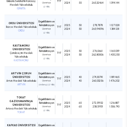
Uluborlu Selahattin Karasoy
TYT
Ücretsiz
2024
55
265,32464
1.394.144
Meslek Yüksekokulu
(2 Yıllık)
ISPARTA
Engelli Bakımı ve
ORDU ÜNİVERSİTESİ
Rehabilitasyon
2025
50
278,7878
1.127.028
İkizce Meslek Yüksekokulu
TYT
Ücretsiz
2024
50
265,94096
1.384.128
ORDU
(2 Yıllık)
KASTAMONU
Engelli Bakımı ve
ÜNİVERSİTESİ
Rehabilitasyon
2025
50
276,0661
1.165.039
Çatalzeytin Meslek
TYT
Ücretsiz
2024
50
262,80006
1.435.250
Yüksekokulu
(2 Yıllık)
KASTAMONU
ARTVİN ÇORUH
Engelli Bakımı ve
ÜNİVERSİTESİ
Rehabilitasyon
2025
40
274,30741
1.189.465
TYT
Artvin Meslek Yüksekokulu
Ücretsiz
2024
40
260,33256
1.476.202
ARTVİN
(Ardanuç) (2 Yıllık)
TOKAT
Engelli Bakımı ve
GAZİOSMANPAŞA
Rehabilitasyon
2025
65
272,39152
1.216.887
ÜNİVERSİTESİ
TYT
Ücretsiz
2024
65
258,51931
1.506.743
Artova Meslek Yüksekokulu
(2 Yıllık)
TOKAT
KAFKAS ÜNİVERSİTESİ
Engelli Bakımı ve