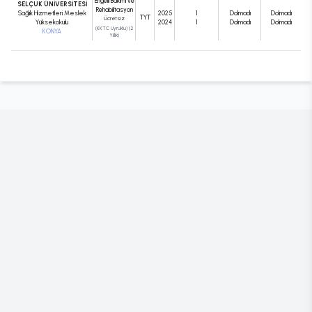
Engelli Bakımı ve
SELÇUK ÜNİVERSİTESİ
Rehabilitasyon
Sağlık Hizmetleri Meslek
2025
1
Dolmadı
Dolmadı
TYT
Ücretsiz
Yüksekokulu
2024
1
Dolmadı
Dolmadı
(KKTC Uyruklu) (2
KONYA
Yıllık)