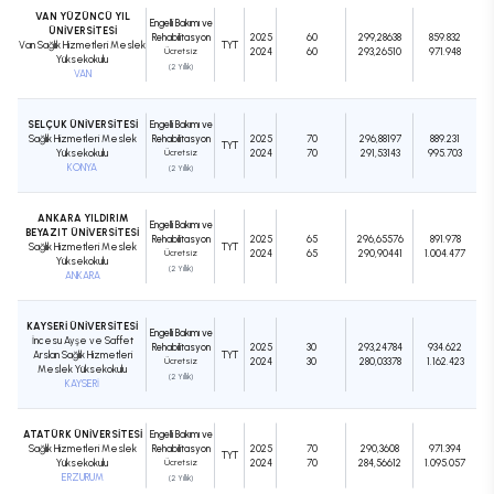
VAN YÜZÜNCÜ YIL
Engelli Bakımı ve
ÜNİVERSİTESİ
Rehabilitasyon
2025
60
299,28638
859.832
Van Sağlık Hizmetleri Meslek
TYT
Ücretsiz
2024
60
293,26510
971.948
Yüksekokulu
(2 Yıllık)
VAN
SELÇUK ÜNİVERSİTESİ
Engelli Bakımı ve
Sağlık Hizmetleri Meslek
Rehabilitasyon
2025
70
296,88197
889.231
TYT
Yüksekokulu
Ücretsiz
2024
70
291,53143
995.703
KONYA
(2 Yıllık)
ANKARA YILDIRIM
Engelli Bakımı ve
BEYAZIT ÜNİVERSİTESİ
Rehabilitasyon
2025
65
296,65576
891.978
Sağlık Hizmetleri Meslek
TYT
Ücretsiz
2024
65
290,90441
1.004.477
Yüksekokulu
(2 Yıllık)
ANKARA
KAYSERİ ÜNİVERSİTESİ
Engelli Bakımı ve
İncesu Ayşe ve Saffet
Rehabilitasyon
2025
30
293,24784
934.622
Arslan Sağlık Hizmetleri
TYT
Ücretsiz
2024
30
280,03378
1.162.423
Meslek Yüksekokulu
(2 Yıllık)
KAYSERİ
ATATÜRK ÜNİVERSİTESİ
Engelli Bakımı ve
Sağlık Hizmetleri Meslek
Rehabilitasyon
2025
70
290,3608
971.394
TYT
Yüksekokulu
Ücretsiz
2024
70
284,56612
1.095.057
ERZURUM
(2 Yıllık)