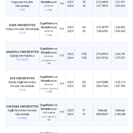
Kağızman Meslek
Rehabilitasyon
2025
40
272,06854
1.221.519
TYT
Yüksekokulu
Ücretsiz
2024
40
257,78941
1.519.055
KARS
(2 Yıllık)
Engelli Bakımı ve
IĞDIR ÜNİVERSİTESİ
Rehabilitasyon
2025
60
270,58799
1.242.822
Tuzluca Meslek Yüksekokulu
TYT
Ücretsiz
2024
60
258,64312
1.504.660
IĞDIR
(2 Yıllık)
Engelli Bakımı ve
ANADOLU ÜNİVERSİTESİ
Rehabilitasyon
2025
1700
270,35925
1.246.149
Açıköğretim Fakültesi
TYT
Ücretsiz
2024
1700
254,74762
1.571.037
ESKİŞEHİR
(Açıköğretim) (2
Yıllık)
Engelli Bakımı ve
EGE ÜNİVERSİTESİ
Rehabilitasyon
Atatürk Sağlık Hizmetleri
2025
150
269,92889
1.252.273
TYT
Ücretsiz
Meslek Yüksekokulu
2024
150
258,47620
1.507.496
(Uzaktan Öğretim)
İZMİR
(2 Yıllık)
Engelli Bakımı ve
ÜSKÜDAR ÜNİVERSİTESİ
Rehabilitasyon
Sağlık Hizmetleri Meslek
2025
37
Dolmadı
Dolmadı
TYT
%50 İndirimli
Yüksekokulu
2024
19
208,90047
2.396.083
(%50 İndirimli) (2
İSTANBUL
Yıllık)