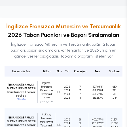
İngilizce Fransızca Mütercim ve Tercümanlık
2026 Taban Puanları ve Başarı Sıralamaları
İngilizce Fransızca Mütercim ve Tercümanlık
bölümü taban
puanları, başarı sıralamaları, kontenjanları ve 2026 yılı için en
güncel veriler aşağıdadır. Toplam
6
program listeleniyor
Üniversite Adı
Bölüm
Alan
Yıl
Kontenjan
Puan
Sıralama
İngilizce,
İHSAN DOĞRAMACI
Fransızca
2025
7
507,63481
680
BİLKENT ÜNİVERSİTESİ
Mütercim ve
2024
7
517,85884
791
İnsani Bilimler ve Edebiyat
DIL
Tercümanlık
2023
7
521,99109
918
Fakültesi
Burslu
2022
8
513,51740
1.244
ANKARA
(Burslu) (4 Yıllık)
İngilizce,
İHSAN DOĞRAMACI
Fransızca
2025
38
400,57748
21.374
BİLKENT ÜNİVERSİTESİ
Mütercim ve
2024
38
426,27252
15.057
İnsani Bilimler ve Edebiyat
DIL
Tercümanlık
2023
38
452,10519
10.366