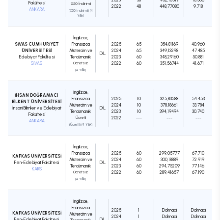
Fakültesi
%50 İndirimli
2022
48
448,77080
9.718
ANKARA
(%50 İndirimli) (4
Yıllık)
İngilizce,
SİVAS CUMHURİYET
Fransızca
2025
65
354,81169
40.960
ÜNİVERSİTESİ
Mütercim ve
2024
65
349,13298
47.485
DIL
Edebiyat Fakültesi
Tercümanlık
2023
60
348,29160
50.881
SİVAS
Ücretsiz
2022
60
351,56744
41.671
(4 Yıllık)
İngilizce,
İHSAN DOĞRAMACI
Fransızca
2025
10
325,83588
54.453
BİLKENT ÜNİVERSİTESİ
Mütercim ve
2024
10
378,18661
33.784
İnsani Bilimler ve Edebiyat
DIL
Tercümanlık
2023
10
394,19494
30.740
Fakültesi
Ücretli
2022
---
---
---
ANKARA
(Ücretli) (4 Yıllık)
İngilizce,
Fransızca
2025
60
299,05777
67.710
KAFKAS ÜNİVERSİTESİ
Mütercim ve
2024
60
300,18889
72.919
Fen-Edebiyat Fakültesi
DIL
Tercümanlık
2023
60
294,75209
77.146
KARS
Ücretsiz
2022
60
289,41657
67.190
(4 Yıllık)
İngilizce,
Fransızca
2025
1
Dolmadı
Dolmadı
KAFKAS ÜNİVERSİTESİ
Mütercim ve
2024
1
Dolmadı
Dolmadı
Fen-Edebiyat Fakültesi
DIL