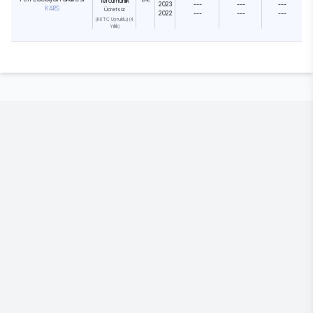
Tercümanlık
2023
---
---
---
KARS
Ücretsiz
2022
---
---
---
(KKTC Uyruklu) (4
Yıllık)