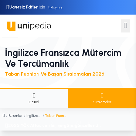
Ücretsiz Pdfler İçin
Tıklayınız
İngilizce Fransızca Mütercim
Ve Tercümanlık
Taban Puanları Ve Başarı Sıralamaları 2026
Genel
Sıralamalar
/
Bölümler
/
İngilizce Fransızca Mütercim ve Tercümanlık
/
Taban Puanları ve Sıralamaları
2025 YÖK Atlas verilerine göre güncellendi.