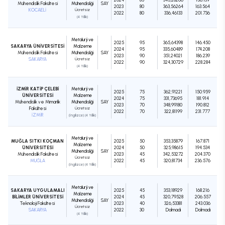
Mühendislik Fakültesi
Mühendisliği
SAY
2023
80
363,56264
163.564
KOCAELİ
Ücretsiz
2022
80
336,46133
201.736
(4 Yıllık)
Metalurji ve
2025
95
365,64398
146.450
SAKARYA ÜNİVERSİTESİ
Malzeme
2024
95
335,60489
174.208
Mühendislik Fakültesi
Mühendisliği
SAY
2023
90
351,24021
186.239
SAKARYA
Ücretsiz
2022
90
324,30729
228.284
(4 Yıllık)
İZMİR KATİP ÇELEBİ
Metalurji ve
2025
75
362,91221
150.959
ÜNİVERSİTESİ
Malzeme
2024
75
331,73695
181.914
Mühendislik ve Mimarlık
Mühendisliği
SAY
2023
70
348,99180
190.812
Fakültesi
Ücretsiz
2022
70
322,81199
231.777
İZMİR
(İngilizce) (4 Yıllık)
Metalurji ve
MUĞLA SITKI KOÇMAN
2025
50
353,35879
167.871
Malzeme
ÜNİVERSİTESİ
2024
50
325,98615
194.534
Mühendisliği
SAY
Mühendislik Fakültesi
2023
45
342,53272
204.370
Ücretsiz
MUĞLA
2022
45
320,81734
236.576
(İngilizce) (4 Yıllık)
Metalurji ve
SAKARYA UYGULAMALI
2025
45
353,18929
168.216
Malzeme
BİLİMLER ÜNİVERSİTESİ
2024
45
320,79528
206.557
Mühendisliği
SAY
Teknoloji Fakültesi
2023
40
326,53381
243.036
Ücretsiz
SAKARYA
2022
30
Dolmadı
Dolmadı
(4 Yıllık)