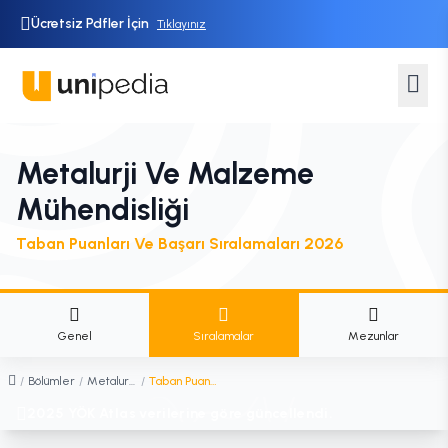
Ücretsiz Pdfler İçin
Tıklayınız
Metalurji Ve Malzeme
Mühendisliği
Taban Puanları Ve Başarı Sıralamaları 2026
Genel
Sıralamalar
Mezunlar
/
Bölümler
/
Metalurji ve Malzeme Mühendisliği
/
Taban Puanları ve Sıralamaları
2025 YÖK Atlas verilerine göre güncellendi.