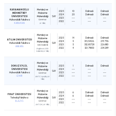
KARAMANOĞLU
Metalurji ve
2025
10
Dolmadı
Dolmadı
MEHMETBEY
Malzeme
2024
20
Dolmadı
Dolmadı
ÜNİVERSİTESİ
Mühendisliği
SAY
2023
---
---
---
Mühendislik Fakültesi
Ücretsiz
2022
---
---
---
KARAMAN
(4 Yıllık)
Metalurji ve
2025
14
Dolmadı
Dolmadı
Malzeme
ATILIM ÜNİVERSİTESİ
2024
5
315,54126
219.796
Mühendisliği
Mühendislik Fakültesi
SAY
2023
5
332,85728
226.883
%50 İndirimli
ANKARA
2022
4
321,74853
234.289
(İngilizce) (%50
İndirimli) (4 Yıllık)
Metalurji ve
DOKUZ EYLÜL
2025
1
Dolmadı
Dolmadı
Malzeme
ÜNİVERSİTESİ
2024
---
---
...
Mühendisliği
SAY
Mühendislik Fakültesi
2023
---
---
---
Ücretsiz
İZMİR
2022
---
---
---
(KKTC Uyruklu) (4
Yıllık)
Metalurji ve
2025
6
Dolmadı
Dolmadı
FIRAT ÜNİVERSİTESİ
Malzeme
2024
6
Dolmadı
Dolmadı
Teknoloji Fakültesi
Mühendisliği
SAY
2023
---
---
---
ELAZIĞ
Ücretsiz
2022
---
---
---
(M.T.O.K.) (4 Yıllık)