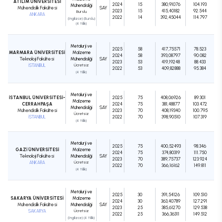
ATILIM ÜNİVERSİTESİ
2024
15
380,91076
104.193
Mühendisliği
Mühendislik Fakültesi
SAY
2023
15
415,40182
92.544
Burslu
ANKARA
2022
14
392,45044
114.797
(İngilizce) (Burslu)
(4 Yıllık)
Metalurji ve
2025
58
417,75571
78.523
MARMARA ÜNİVERSİTESİ
Malzeme
2024
58
393,08797
90.082
Teknoloji Fakültesi
Mühendisliği
SAY
2023
53
419,19248
88.433
İSTANBUL
Ücretsiz
2022
53
409,82888
95.384
(4 Yıllık)
Metalurji ve
İSTANBUL ÜNİVERSİTESİ-
2025
75
408,06926
89.301
Malzeme
CERRAHPAŞA
2024
75
381,48877
103.472
Mühendisliği
SAY
Mühendislik Fakültesi
2023
70
408,19340
100.795
Ücretsiz
İSTANBUL
2022
70
398,90510
107.319
(4 Yıllık)
Metalurji ve
2025
75
400,52493
98.346
GAZİ ÜNİVERSİTESİ
Malzeme
2024
75
374,80319
111.750
Teknoloji Fakültesi
Mühendisliği
SAY
2023
70
389,75737
123.924
ANKARA
Ücretsiz
2022
70
366,16162
149.811
(4 Yıllık)
Metalurji ve
2025
30
391,54126
109.510
SAKARYA ÜNİVERSİTESİ
Malzeme
2024
30
363,40789
127.291
Mühendislik Fakültesi
Mühendisliği
SAY
2023
25
385,61270
129.538
SAKARYA
Ücretsiz
2022
25
366,36311
149.512
(İngilizce) (4 Yıllık)