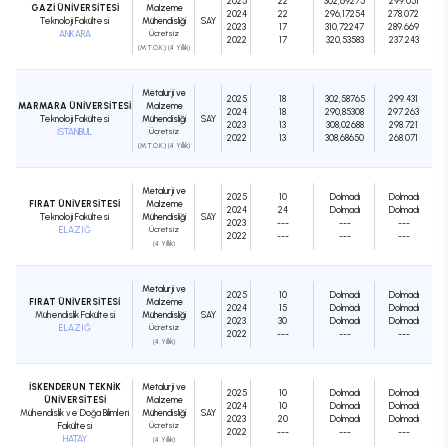
2025
22
302,69275
299.051
GAZİ ÜNİVERSİTESİ
Malzeme
2024
22
296,17254
278.072
Teknoloji Fakültesi
Mühendisliği
SAY
2023
17
310,72247
289.669
ANKARA
Ücretsiz
2022
17
320,53583
237.243
(M.T.O.K.) (4 Yıllık)
Metalurji ve
2025
18
302,58765
299.431
MARMARA ÜNİVERSİTESİ
Malzeme
2024
18
290,85308
297.263
Teknoloji Fakültesi
Mühendisliği
SAY
2023
13
308,02688
298.721
İSTANBUL
Ücretsiz
2022
13
308,68650
268.071
(M.T.O.K.) (4 Yıllık)
Metalurji ve
2025
10
Dolmadı
Dolmadı
FIRAT ÜNİVERSİTESİ
Malzeme
2024
24
Dolmadı
Dolmadı
Teknoloji Fakültesi
Mühendisliği
SAY
2023
---
---
---
ELAZIĞ
Ücretsiz
2022
---
---
---
(4 Yıllık)
Metalurji ve
2025
10
Dolmadı
Dolmadı
FIRAT ÜNİVERSİTESİ
Malzeme
2024
15
Dolmadı
Dolmadı
Mühendislik Fakültesi
Mühendisliği
SAY
2023
30
Dolmadı
Dolmadı
ELAZIĞ
Ücretsiz
2022
---
---
---
(4 Yıllık)
İSKENDERUN TEKNİK
Metalurji ve
2025
10
Dolmadı
Dolmadı
ÜNİVERSİTESİ
Malzeme
2024
10
Dolmadı
Dolmadı
Mühendislik ve Doğa Bilimleri
Mühendisliği
SAY
2023
20
Dolmadı
Dolmadı
Fakültesi
Ücretsiz
2022
---
---
---
HATAY
(4 Yıllık)