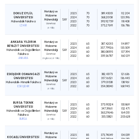
Metalurji ve
DOKUZ EYLÜL
2025
70
389,45051
112.204
Malzeme
ÜNİVERSİTESİ
2024
70
368,20158
120.396
Mühendisliği
SAY
Mühendislik Fakültesi
2023
70
393,92759
118.408
Ücretsiz
İZMİR
2022
70
375,27691
136.786
(4 Yıllık)
ANKARA YILDIRIM
Metalurji ve
2025
65
387,42015
114.897
BEYAZIT ÜNİVERSİTESİ
Malzeme
2024
65
357,79926
135.509
Mühendislik ve Doğa Bilimleri
Mühendisliği
SAY
2023
60
380,08595
137.394
Fakültesi
Ücretsiz
2022
60
359,36787
160.129
ANKARA
(İngilizce) (4 Yıllık)
Metalurji ve
ESKİŞEHİR OSMANGAZİ
2025
65
382,43173
121.636
Malzeme
ÜNİVERSİTESİ
2024
65
357,16521
136.445
Mühendisliği
SAY
Mühendislik-Mimarlık Fakültesi
2023
60
379,01538
138.961
Ücretsiz
ESKİŞEHİR
2022
60
354,08340
168.945
(4 Yıllık)
BURSA TEKNİK
Metalurji ve
2025
65
375,90324
130.869
ÜNİVERSİTESİ
Malzeme
2024
65
347,39611
152.471
Mühendislik ve Doğa Bilimleri
Mühendisliği
SAY
2023
60
363,29646
164.051
Fakültesi
Ücretsiz
2022
60
335,53821
203.628
BURSA
(4 Yıllık)
Metalurji ve
2025
85
373,74049
134.039
KOCAELİ ÜNİVERSİTESİ
Malzeme
2024
85
345,28266
156.139