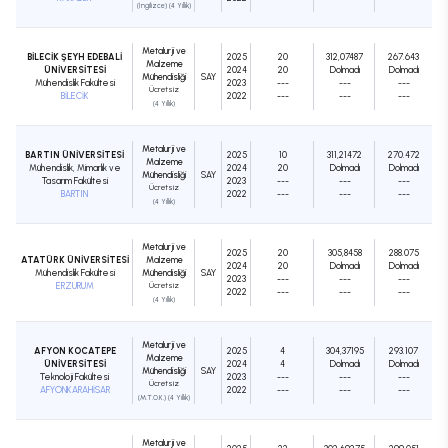
(İngilizce) (4 Yıllık)
Metalurji ve
BİLECİK ŞEYH EDEBALİ
2025
20
312,07487
267.643
Malzeme
ÜNİVERSİTESİ
2024
20
Dolmadı
Dolmadı
Mühendisliği
SAY
Mühendislik Fakültesi
2023
---
---
---
Ücretsiz
BİLECİK
2022
---
---
---
(4 Yıllık)
Metalurji ve
BARTIN ÜNİVERSİTESİ
2025
10
311,21472
270.472
Malzeme
Mühendislik, Mimarlık ve
2024
20
Dolmadı
Dolmadı
Mühendisliği
SAY
Tasarım Fakültesi
2023
---
---
---
Ücretsiz
BARTIN
2022
---
---
---
(4 Yıllık)
Metalurji ve
2025
20
305,8458
288.075
ATATÜRK ÜNİVERSİTESİ
Malzeme
2024
20
Dolmadı
Dolmadı
Mühendislik Fakültesi
Mühendisliği
SAY
2023
---
---
---
ERZURUM
Ücretsiz
2022
---
---
---
(4 Yıllık)
Metalurji ve
AFYON KOCATEPE
2025
4
304,37195
293.107
Malzeme
ÜNİVERSİTESİ
2024
4
Dolmadı
Dolmadı
Mühendisliği
SAY
Teknoloji Fakültesi
2023
---
---
---
Ücretsiz
AFYONKARAHİSAR
2022
---
---
---
(M.T.O.K.) (4 Yıllık)
Metalurji ve