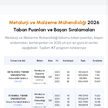
Metalurji ve Malzeme Mühendisliği
2026
Taban Puanları ve Başarı Sıralamaları
Metalurji ve Malzeme Mühendisliği
bölümü taban puanları, başarı
sıralamaları, kontenjanları ve 2026 yılı için en güncel veriler
aşağıdadır. Toplam
47
program listeleniyor
Üniversite Adı
Bölüm
Alan
Yıl
Kontenjan
Puan
Sıralama
Metalurji ve
ORTA DOĞU TEKNİK
2025
60
510,26224
7.000
Malzeme
ÜNİVERSİTESİ
2024
60
509,03505
7.310
Mühendisliği
SAY
Mühendislik Fakültesi
2023
60
518,31816
8.660
Ücretsiz
ANKARA
2022
80
506,24434
13.604
(İngilizce) (4 Yıllık)
Metalurji ve
İSTANBUL TEKNİK
2025
45
498,72943
11.623
Malzeme
ÜNİVERSİTESİ
2024
45
495,02299
12.463
Mühendisliği
SAY
Kimya-Metalurji Fakültesi
2023
50
505,75196
15.158
Ücretsiz
İSTANBUL
2022
60
490,83578
23.660
(İngilizce) (4 Yıllık)