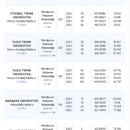
Metalurji ve
İSTANBUL TEKNİK
2025
45
493,98586
13.955
Malzeme
ÜNİVERSİTESİ
2024
45
490,58027
14.398
Mühendisliği
SAY
Kimya-Metalurji Fakültesi
2023
50
497,81029
20.048
Ücretsiz
İSTANBUL
2022
60
482,01974
30.161
(4 Yıllık)
Metalurji ve
YILDIZ TEKNİK
2025
55
468,65956
30.427
Malzeme
ÜNİVERSİTESİ
2024
55
460,31680
31.450
Mühendisliği
SAY
Kimya-Metalurji Fakültesi
2023
50
474,50789
36.943
Ücretsiz
İSTANBUL
2022
50
460,54471
47.547
(İngilizce) (4 Yıllık)
Metalurji ve
YILDIZ TEKNİK
2025
60
463,14504
34.796
Malzeme
ÜNİVERSİTESİ
2024
105
442,81151
43.915
Mühendisliği
SAY
Kimya-Metalurji Fakültesi
2023
100
454,55267
53.949
Ücretsiz
İSTANBUL
2022
100
443,09405
62.737
(4 Yıllık)
Metalurji ve
2025
70
429,50277
65.955
MARMARA ÜNİVERSİTESİ
Malzeme
2024
70
409,31650
73.118
Mühendislik Fakültesi
Mühendisliği
SAY
2023
65
436,78490
70.528
İSTANBUL
Ücretsiz
2022
65
427,45194
77.328
(İngilizce) (4 Yıllık)
Metalurji ve
2025
2
422,84919
72.939
Malzeme