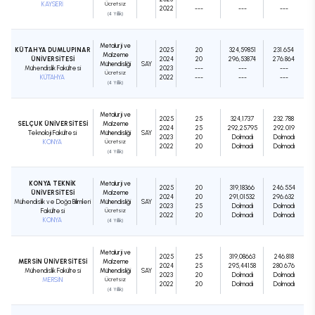
KAYSERİ
Ücretsiz
2022
---
---
---
(4 Yıllık)
Metalurji ve
KÜTAHYA DUMLUPINAR
2025
20
324,59851
231.654
Malzeme
ÜNİVERSİTESİ
2024
20
296,53874
276.864
Mühendisliği
SAY
Mühendislik Fakültesi
2023
---
---
---
Ücretsiz
KÜTAHYA
2022
---
---
---
(4 Yıllık)
Metalurji ve
2025
25
324,1737
232.788
SELÇUK ÜNİVERSİTESİ
Malzeme
2024
25
292,25795
292.019
Teknoloji Fakültesi
Mühendisliği
SAY
2023
20
Dolmadı
Dolmadı
KONYA
Ücretsiz
2022
20
Dolmadı
Dolmadı
(4 Yıllık)
KONYA TEKNİK
Metalurji ve
2025
20
319,18366
246.554
ÜNİVERSİTESİ
Malzeme
2024
20
291,01532
296.632
Mühendislik ve Doğa Bilimleri
Mühendisliği
SAY
2023
25
Dolmadı
Dolmadı
Fakültesi
Ücretsiz
2022
20
Dolmadı
Dolmadı
KONYA
(4 Yıllık)
Metalurji ve
2025
25
319,08663
246.818
MERSİN ÜNİVERSİTESİ
Malzeme
2024
25
295,44158
280.676
Mühendislik Fakültesi
Mühendisliği
SAY
2023
20
Dolmadı
Dolmadı
MERSİN
Ücretsiz
2022
20
Dolmadı
Dolmadı
(4 Yıllık)