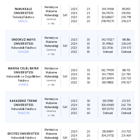
Metalurji ve
PAMUKKALE
2025
25
344,14968
185.892
Malzeme
ÜNİVERSİTESİ
2024
25
316,19076
218.096
Mühendisliği
SAY
Teknoloji Fakültesi
2023
20
323,68607
250.798
Ücretsiz
DENİZLİ
2022
20
298,99270
296.671
(4 Yıllık)
Metalurji ve
ONDOKUZ MAYIS
2025
35
342,95327
188.386
Malzeme
ÜNİVERSİTESİ
2024
35
311,49863
230.643
Mühendisliği
SAY
Mühendislik Fakültesi
2023
30
322,31136
254.573
Ücretsiz
SAMSUN
2022
30
Dolmadı
Dolmadı
(4 Yıllık)
MANİSA CELÂL BAYAR
Metalurji ve
2025
55
342,79909
188.701
ÜNİVERSİTESİ
Malzeme
2024
55
314,77859
221.785
Mühendislik ve Doğa Bilimleri
Mühendisliği
SAY
2023
50
329,33494
235.755
Fakültesi
Ücretsiz
2022
50
300,98832
290.527
MANİSA
(4 Yıllık)
Metalurji ve
KARADENİZ TEKNİK
2025
50
333,13983
210.315
Malzeme
ÜNİVERSİTESİ
2024
50
300,69685
262.734
Mühendisliği
SAY
Mühendislik Fakültesi
2023
45
309,35710
294.208
Ücretsiz
TRABZON
2022
60
Dolmadı
Dolmadı
(4 Yıllık)
Metalurji ve
2025
20
330,84819
215.703
ERCİYES ÜNİVERSİTESİ
Malzeme
2024
20
304,24732
251.469
Mühendislik Fakültesi
Mühendisliği
SAY
2023
---
---
---