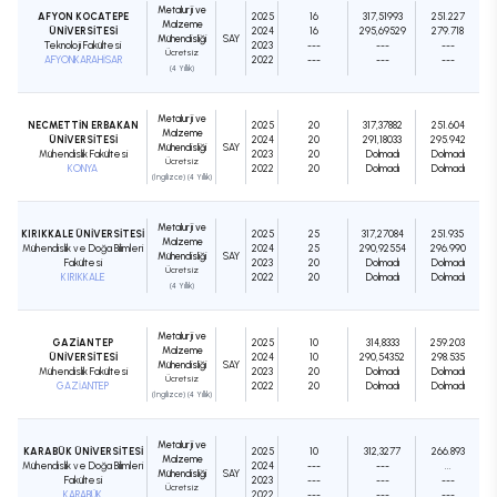
Metalurji ve
AFYON KOCATEPE
2025
16
317,51993
251.227
Malzeme
ÜNİVERSİTESİ
2024
16
295,69529
279.718
Mühendisliği
SAY
Teknoloji Fakültesi
2023
---
---
---
Ücretsiz
AFYONKARAHİSAR
2022
---
---
---
(4 Yıllık)
Metalurji ve
NECMETTİN ERBAKAN
2025
20
317,37882
251.604
Malzeme
ÜNİVERSİTESİ
2024
20
291,18033
295.942
Mühendisliği
SAY
Mühendislik Fakültesi
2023
20
Dolmadı
Dolmadı
Ücretsiz
KONYA
2022
20
Dolmadı
Dolmadı
(İngilizce) (4 Yıllık)
Metalurji ve
KIRIKKALE ÜNİVERSİTESİ
2025
25
317,27084
251.935
Malzeme
Mühendislik ve Doğa Bilimleri
2024
25
290,92554
296.990
Mühendisliği
SAY
Fakültesi
2023
20
Dolmadı
Dolmadı
Ücretsiz
KIRIKKALE
2022
20
Dolmadı
Dolmadı
(4 Yıllık)
Metalurji ve
GAZİANTEP
2025
10
314,8333
259.203
Malzeme
ÜNİVERSİTESİ
2024
10
290,54352
298.535
Mühendisliği
SAY
Mühendislik Fakültesi
2023
20
Dolmadı
Dolmadı
Ücretsiz
GAZİANTEP
2022
20
Dolmadı
Dolmadı
(İngilizce) (4 Yıllık)
Metalurji ve
KARABÜK ÜNİVERSİTESİ
2025
10
312,3277
266.893
Malzeme
Mühendislik ve Doğa Bilimleri
2024
---
---
...
Mühendisliği
SAY
Fakültesi
2023
---
---
---
Ücretsiz
KARABÜK
2022
---
---
---