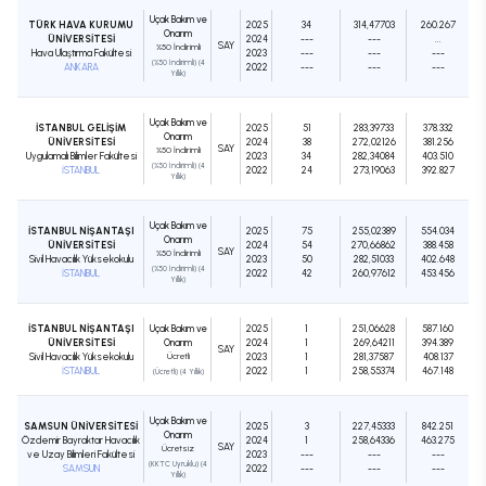
Uçak Bakım ve
TÜRK HAVA KURUMU
2025
34
314,47703
260.267
Onarım
ÜNİVERSİTESİ
2024
---
---
...
SAY
%50 İndirimli
Hava Ulaştırma Fakültesi
2023
---
---
---
(%50 İndirimli) (4
ANKARA
2022
---
---
---
Yıllık)
Uçak Bakım ve
İSTANBUL GELİŞİM
2025
51
283,39733
378.332
Onarım
ÜNİVERSİTESİ
2024
38
272,02126
381.256
SAY
%50 İndirimli
Uygulamalı Bilimler Fakültesi
2023
34
282,34084
403.510
(%50 İndirimli) (4
İSTANBUL
2022
24
273,19063
392.827
Yıllık)
Uçak Bakım ve
İSTANBUL NİŞANTAŞI
2025
75
255,02389
554.034
Onarım
ÜNİVERSİTESİ
2024
54
270,66862
388.458
SAY
%50 İndirimli
Sivil Havacılık Yüksekokulu
2023
50
282,51033
402.648
(%50 İndirimli) (4
İSTANBUL
2022
42
260,97612
453.456
Yıllık)
İSTANBUL NİŞANTAŞI
Uçak Bakım ve
2025
1
251,06628
587.160
ÜNİVERSİTESİ
Onarım
2024
1
269,64211
394.389
SAY
Sivil Havacılık Yüksekokulu
Ücretli
2023
1
281,37587
408.137
İSTANBUL
2022
1
258,55374
467.148
(Ücretli) (4 Yıllık)
Uçak Bakım ve
SAMSUN ÜNİVERSİTESİ
2025
3
227,45333
842.251
Onarım
Özdemir Bayraktar Havacılık
2024
1
258,64336
463.275
SAY
Ücretsiz
ve Uzay Bilimleri Fakültesi
2023
---
---
---
(KKTC Uyruklu) (4
SAMSUN
2022
---
---
---
Yıllık)