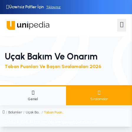
Ücretsiz Pdfler İçin
Tıklayınız
Uçak Bakım Ve Onarım
Taban Puanları Ve Başarı Sıralamaları 2026
Genel
Sıralamalar
/
Bölümler
/
Uçak Bakım ve Onarım
/
Taban Puanları ve Sıralamaları
2025 YÖK Atlas verilerine göre güncellendi.