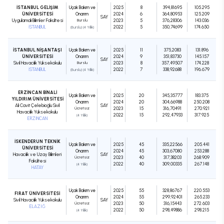
İSTANBUL GELİŞİM
Uçak Bakım ve
2025
8
394,81695
105.295
ÜNİVERSİTESİ
Onarım
2024
6
364,80953
125.209
SAY
Uygulamalı Bilimler Fakültesi
Burslu
2023
5
376,28306
143.036
İSTANBUL
2022
5
350,74699
174.650
(Burslu) (4 Yıllık)
İSTANBUL NİŞANTAŞI
Uçak Bakım ve
2025
11
375,2083
131.896
ÜNİVERSİTESİ
Onarım
2024
9
351,83730
145.157
SAY
Sivil Havacılık Yüksekokulu
Burslu
2023
8
357,49507
174.228
İSTANBUL
2022
7
338,92688
196.679
(Burslu) (4 Yıllık)
ERZİNCAN BİNALİ
Uçak Bakım ve
2025
20
345,35777
183.375
YILDIRIM ÜNİVERSİTESİ
Onarım
2024
20
304,66988
250.208
Ali Cavit Çelebioğlu Sivil
SAY
Ücretsiz
2023
15
316,70491
270.921
Havacılık Yüksekokulu
2022
15
292,47933
317.925
(4 Yıllık)
ERZİNCAN
İSKENDERUN TEKNİK
Uçak Bakım ve
2025
45
335,22566
205.441
ÜNİVERSİTESİ
Onarım
2024
45
303,67080
253.288
Havacılık ve Uzay Bilimleri
SAY
Ücretsiz
2023
40
317,38203
268.909
Fakültesi
2022
40
309,00335
267.148
(4 Yıllık)
HATAY
Uçak Bakım ve
2025
55
328,86767
220.553
FIRAT ÜNİVERSİTESİ
Onarım
2024
55
299,92401
265.233
Sivil Havacılık Yüksekokulu
SAY
Ücretsiz
2023
50
316,15443
272.603
ELAZIĞ
2022
50
298,49886
298.215
(4 Yıllık)