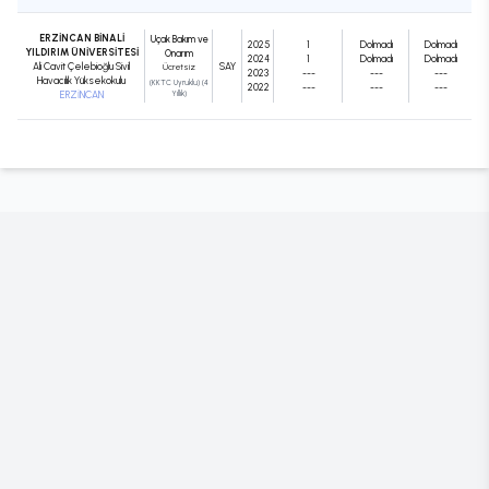
ERZİNCAN BİNALİ
Uçak Bakım ve
2025
1
Dolmadı
Dolmadı
YILDIRIM ÜNİVERSİTESİ
Onarım
2024
1
Dolmadı
Dolmadı
Ali Cavit Çelebioğlu Sivil
SAY
Ücretsiz
2023
---
---
---
Havacılık Yüksekokulu
(KKTC Uyruklu) (4
2022
---
---
---
ERZİNCAN
Yıllık)