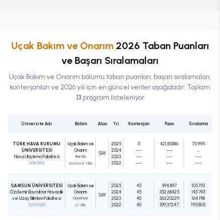
Uçak Bakım ve Onarım
2026 Taban Puanları
ve Başarı Sıralamaları
Uçak Bakım ve Onarım
bölümü taban puanları, başarı sıralamaları,
kontenjanları ve 2026 yılı için en güncel veriler aşağıdadır. Toplam
13
program listeleniyor
Üniversite Adı
Bölüm
Alan
Yıl
Kontenjan
Puan
Sıralama
TÜRK HAVA KURUMU
Uçak Bakım ve
2025
5
421,85386
73.995
ÜNİVERSİTESİ
Onarım
2024
---
---
...
SAY
Hava Ulaştırma Fakültesi
Burslu
2023
---
---
---
ANKARA
2022
---
---
---
(Burslu) (4 Yıllık)
SAMSUN ÜNİVERSİTESİ
Uçak Bakım ve
2025
45
394,897
105.193
Özdemir Bayraktar Havacılık
Onarım
2024
45
352,68425
143.745
SAY
ve Uzay Bilimleri Fakültesi
Ücretsiz
2023
40
363,20229
164.198
SAMSUN
2022
40
339,37247
195.805
(4 Yıllık)