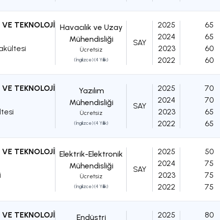
 VE TEKNOLOJİ
2025
65
Havacılık ve Uzay
2024
65
Mühendisliği
SAY
akültesi
2023
60
Ücretsiz
2022
60
(İngilizce) (4 Yıllık)
 VE TEKNOLOJİ
2025
70
Yazılım
2024
70
Mühendisliği
SAY
ltesi
2023
65
Ücretsiz
2022
65
(İngilizce) (4 Yıllık)
 VE TEKNOLOJİ
2025
50
Elektrik-Elektronik
2024
75
Mühendisliği
SAY
i
2023
75
Ücretsiz
2022
75
(İngilizce) (4 Yıllık)
 VE TEKNOLOJİ
2025
80
Endüstri