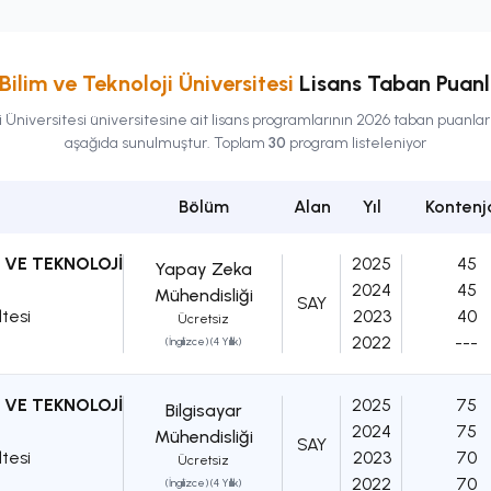
ilim ve Teknoloji Üniversitesi
Lisans
Taban Puanla
 Üniversitesi
üniversitesine ait
lisans
programlarının 2026 taban puanları, 
aşağıda sunulmuştur. Toplam
30
program listeleniyor
Bölüm
Alan
Yıl
Kontenj
 VE TEKNOLOJİ
2025
45
Yapay Zeka
2024
45
Mühendisliği
SAY
ltesi
2023
40
Ücretsiz
2022
---
(İngilizce) (4 Yıllık)
 VE TEKNOLOJİ
2025
75
Bilgisayar
2024
75
Mühendisliği
SAY
ltesi
2023
70
Ücretsiz
2022
70
(İngilizce) (4 Yıllık)