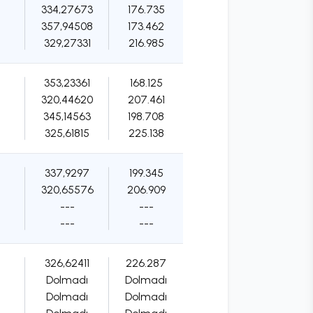
334,27673
176.735
357,94508
173.462
329,27331
216.985
353,23361
168.125
320,44620
207.461
345,14563
198.708
325,61815
225.138
337,9297
199.345
320,65576
206.909
---
---
---
---
326,62411
226.287
Dolmadı
Dolmadı
Dolmadı
Dolmadı