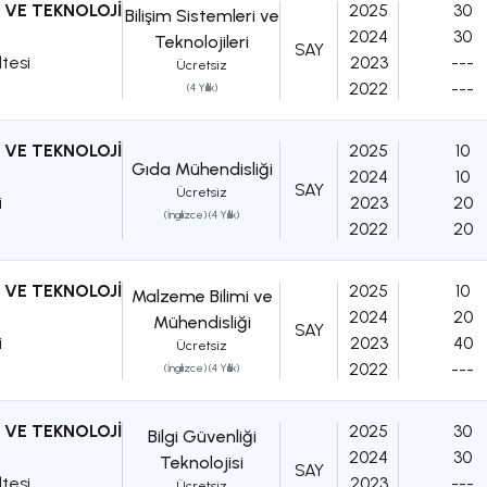
 VE TEKNOLOJİ
2025
30
Bilişim Sistemleri ve
2024
30
Teknolojileri
SAY
ltesi
2023
---
Ücretsiz
2022
---
(4 Yıllık)
 VE TEKNOLOJİ
2025
10
Gıda Mühendisliği
2024
10
SAY
Ücretsiz
i
2023
20
(İngilizce) (4 Yıllık)
2022
20
 VE TEKNOLOJİ
2025
10
Malzeme Bilimi ve
2024
20
Mühendisliği
SAY
i
2023
40
Ücretsiz
2022
---
(İngilizce) (4 Yıllık)
 VE TEKNOLOJİ
2025
30
Bilgi Güvenliği
2024
30
Teknolojisi
SAY
ltesi
2023
---
Ücretsiz