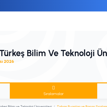
ürkeş Bilim Ve Teknoloji Üni
sı 2026
Sıralamalar
rkeş Bilim ve Teknoloji Üniversitesi
/
Taban Puanları ve Başarı Sırala