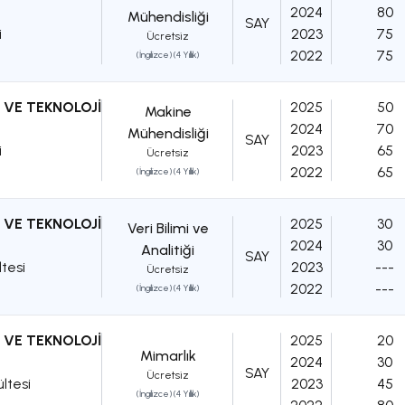
2024
80
Mühendisliği
SAY
i
2023
75
Ücretsiz
2022
75
(İngilizce) (4 Yıllık)
 VE TEKNOLOJİ
2025
50
Makine
2024
70
Mühendisliği
SAY
i
2023
65
Ücretsiz
2022
65
(İngilizce) (4 Yıllık)
 VE TEKNOLOJİ
2025
30
Veri Bilimi ve
2024
30
Analitiği
SAY
ltesi
2023
---
Ücretsiz
2022
---
(İngilizce) (4 Yıllık)
 VE TEKNOLOJİ
2025
20
Mimarlık
2024
30
SAY
Ücretsiz
ltesi
2023
45
(İngilizce) (4 Yıllık)