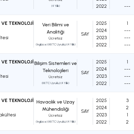
2022
---
(4 Yıllık)
 VE TEKNOLOJİ
2025
1
Veri Bilimi ve
2024
---
Analitiği
SAY
ltesi
2023
---
Ücretsiz
2022
---
(İngilizce) (KKTC Uyruklu) (4 Yıllık)
 VE TEKNOLOJİ
2025
1
Bilişim Sistemleri ve
2024
---
Teknolojileri
SAY
ltesi
2023
---
Ücretsiz
2022
---
(KKTC Uyruklu) (4 Yıllık)
 VE TEKNOLOJİ
2025
3
Havacılık ve Uzay
2024
2
Mühendisliği
SAY
akültesi
2023
1
Ücretsiz
2022
2
(İngilizce) (KKTC Uyruklu) (4 Yıllık)