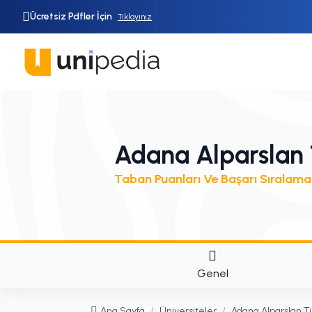
Ücretsiz Pdfler İçin
Tıklayınız
Adana Alparslan T
Taban Puanları Ve Başarı Sıralama
Genel
Ana Sayfa
/
Üniversiteler
/
Adana Alparslan Tü