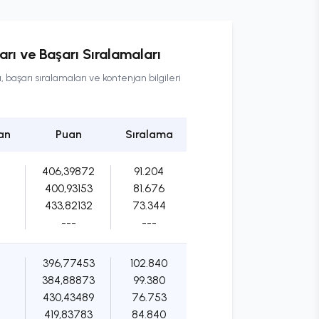
rı ve Başarı Sıralamaları
başarı sıralamaları ve kontenjan bilgileri
an
Puan
Sıralama
406,39872
91.204
400,93153
81.676
433,82132
73.344
---
---
396,77453
102.840
384,88873
99.380
430,43489
76.753
419,83783
84.840