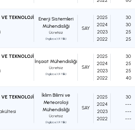
2022
80
 VE TEKNOLOJİ
2025
30
Enerji Sistemleri
2024
30
Mühendisliği
SAY
i
2023
25
Ücretsiz
2022
25
(İngilizce) (4 Yıllık)
 VE TEKNOLOJİ
2025
30
İnşaat Mühendisliği
2024
25
SAY
Ücretsiz
i
2023
25
(İngilizce) (4 Yıllık)
2022
40
İklim Bilimi ve
 VE TEKNOLOJİ
2025
30
Meteoroloji
2024
---
SAY
Mühendisliği
akültesi
2023
---
Ücretsiz
2022
---
(İngilizce) (4 Yıllık)