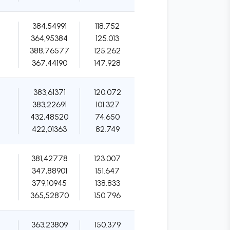
384,54991
118.752
364,95384
125.013
388,76577
125.262
367,44190
147.928
383,61371
120.072
383,22691
101.327
432,48520
74.650
422,01363
82.749
381,42778
123.007
347,88901
151.647
379,10945
138.833
365,52870
150.796
363,23809
150.379