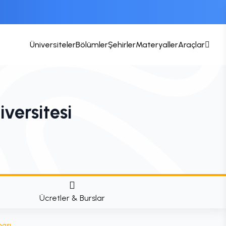
Üniversiteler
Bölümler
Şehirler
Materyaller
Araçlar
versitesi
Ücretler & Burslar
ması