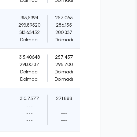
Dolmadı
Dolmadı
315,5394
257.065
293,89520
286.155
313,63452
280.337
Dolmadı
Dolmadı
315,40648
257.457
291,00137
296.700
Dolmadı
Dolmadı
Dolmadı
Dolmadı
310,7577
271.888
---
...
---
---
---
---