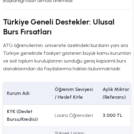
Başkanlığı'ndan alması önemlidir.
Türkiye Geneli Destekler: Ulusal
Burs Fırsatları
ATÜ öğrencilerinin, üniversite özelindeki bursların yanı sıra
Türkiye genelinde faaliyet gösteren büyük kamu kurumları
ve sivil toplum kuruluşlarının sunduğu geniş kapsamlı burs
olanaklarından da faydalanma hakları bulunmaktadır.
Öğrenim Seviyesi
Aylık Miktar
Kurum Adı
/ Hedef Kitle
(Referans)
KYK (Devlet
Lisans Öğrencileri
3.000 TL
Bursu/Kredisi)
Yüksek Lisans