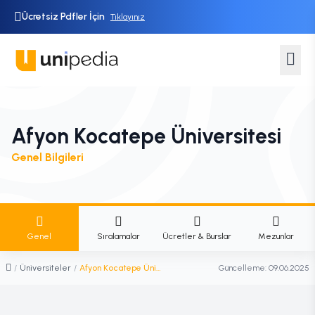
Ücretsiz Pdfler İçin
Tıklayınız
Afyon Kocatepe Üniversitesi
Genel Bilgileri
Genel
Sıralamalar
Ücretler & Burslar
Mezunlar
/
Üniversiteler
/
Afyon Kocatepe Üniversitesi
Güncelleme:
09.06.2025