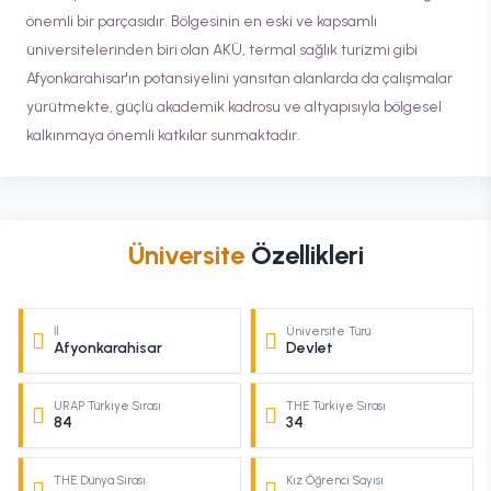
önemli bir parçasıdır. Bölgesinin en eski ve kapsamlı
üniversitelerinden biri olan AKÜ, termal sağlık turizmi gibi
Afyonkarahisar'ın potansiyelini yansıtan alanlarda da çalışmalar
yürütmekte, güçlü akademik kadrosu ve altyapısıyla bölgesel
kalkınmaya önemli katkılar sunmaktadır.
Üniversite
Özellikleri
İl
Üniversite Türü
Afyonkarahisar
Devlet
URAP Türkiye Sırası
THE Türkiye Sırası
84
34
THE Dünya Sırası
Kız Öğrenci Sayısı