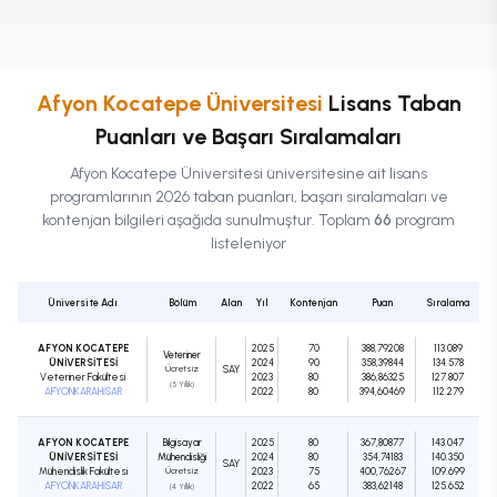
Afyon Kocatepe Üniversitesi
Lisans
Taban
Puanları ve Başarı Sıralamaları
Afyon Kocatepe Üniversitesi
üniversitesine ait
lisans
programlarının 2026 taban puanları, başarı sıralamaları ve
kontenjan bilgileri aşağıda sunulmuştur. Toplam
66
program
listeleniyor
Üniversite Adı
Bölüm
Alan
Yıl
Kontenjan
Puan
Sıralama
AFYON KOCATEPE
2025
70
388,79208
113.089
Veteriner
ÜNİVERSİTESİ
2024
90
358,39844
134.578
Ücretsiz
SAY
Veteriner Fakültesi
2023
80
386,86325
127.807
(5 Yıllık)
AFYONKARAHİSAR
2022
80
394,60469
112.279
AFYON KOCATEPE
Bilgisayar
2025
80
367,80877
143.047
ÜNİVERSİTESİ
Mühendisliği
2024
80
354,74183
140.350
SAY
Mühendislik Fakültesi
Ücretsiz
2023
75
400,76267
109.699
AFYONKARAHİSAR
2022
65
383,62148
125.652
(4 Yıllık)