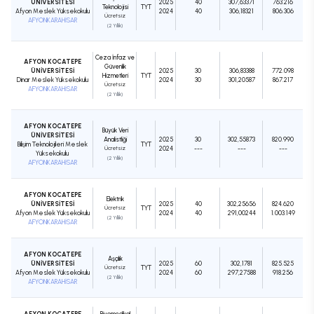
ÜNİVERSİTESİ
2025
40
307,63371
763.216
Teknolojisi
TYT
Afyon Meslek Yüksekokulu
2024
40
306,18321
806.306
Ücretsiz
AFYONKARAHİSAR
(2 Yıllık)
Ceza İnfaz ve
AFYON KOCATEPE
Güvenlik
ÜNİVERSİTESİ
2025
30
306,83388
772.098
Hizmetleri
TYT
Dinar Meslek Yüksekokulu
2024
30
301,20587
867.217
Ücretsiz
AFYONKARAHİSAR
(2 Yıllık)
AFYON KOCATEPE
Büyük Veri
ÜNİVERSİTESİ
Analistliği
2025
30
302,55873
820.990
Bilişim Teknolojileri Meslek
TYT
Ücretsiz
2024
---
---
---
Yüksekokulu
(2 Yıllık)
AFYONKARAHİSAR
AFYON KOCATEPE
Elektrik
ÜNİVERSİTESİ
2025
40
302,25656
824.620
Ücretsiz
TYT
Afyon Meslek Yüksekokulu
2024
40
291,00244
1.003.149
(2 Yıllık)
AFYONKARAHİSAR
AFYON KOCATEPE
Aşçılık
ÜNİVERSİTESİ
2025
60
302,1781
825.525
Ücretsiz
TYT
Afyon Meslek Yüksekokulu
2024
60
297,27588
918.256
(2 Yıllık)
AFYONKARAHİSAR
AFYON KOCATEPE
Biyomedikal