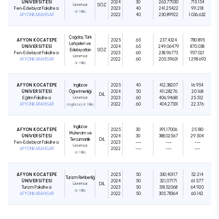
ÜNİVERSİTESİ
2024
30
263,77030
715.154
Ücretsiz
SÖZ
Fen-Edebiyat Fakültesi
2023
40
241,25422
911.218
(4 Yıllık)
AFYONKARAHİSAR
2022
40
230,89922
1.036.632
Çağdaş Türk
AFYON KOCATEPE
2025
65
237,4324
780.895
Lehçeleri ve
ÜNİVERSİTESİ
2024
65
249,06479
870.038
Edebiyatları
SÖZ
Fen-Edebiyat Fakültesi
2023
60
238,96773
937.021
Ücretsiz
AFYONKARAHİSAR
2022
60
205,59631
1.298.693
(4 Yıllık)
AFYON KOCATEPE
İngilizce
2025
40
412,38207
16.954
ÜNİVERSİTESİ
Öğretmenliği
2024
50
411,28276
20.168
DIL
Eğitim Fakültesi
Ücretsiz
2023
60
406,94681
25.512
AFYONKARAHİSAR
2022
60
404,27331
22.376
(İngilizce) (4 Yıllık)
İngilizce
AFYON KOCATEPE
2025
30
391,17006
25.180
Mütercim ve
ÜNİVERSİTESİ
2024
30
388,02567
29.504
Tercümanlık
DIL
Fen-Edebiyat Fakültesi
2023
---
---
---
Ücretsiz
AFYONKARAHİSAR
2022
---
---
---
(4 Yıllık)
AFYON KOCATEPE
2025
50
330,40117
52.214
Turizm Rehberliği
ÜNİVERSİTESİ
2024
50
321,07171
61.577
Ücretsiz
DIL
Turizm Fakültesi
2023
50
318,52068
64.920
(4 Yıllık)
AFYONKARAHİSAR
2022
50
305,78364
60.142