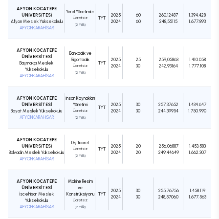
AFYON KOCATEPE
Yerel Yönetimler
ÜNİVERSİTESİ
2025
60
260,12487
1.394.428
Ücretsiz
TYT
Afyon Meslek Yüksekokulu
2024
60
248,55115
1.677.893
(2 Yıllık)
AFYONKARAHİSAR
AFYON KOCATEPE
Bankacılık ve
ÜNİVERSİTESİ
Sigortacılık
2025
25
259,05863
1.410.058
Başmakçı Meslek
TYT
Ücretsiz
2024
30
242,93164
1.777.108
Yüksekokulu
(2 Yıllık)
AFYONKARAHİSAR
AFYON KOCATEPE
İnsan Kaynakları
ÜNİVERSİTESİ
Yönetimi
2025
30
257,37652
1.434.647
TYT
Bayat Meslek Yüksekokulu
Ücretsiz
2024
30
244,39954
1.750.990
AFYONKARAHİSAR
(2 Yıllık)
AFYON KOCATEPE
Dış Ticaret
ÜNİVERSİTESİ
2025
20
256,06887
1.453.583
Ücretsiz
TYT
Bolvadin Meslek Yüksekokulu
2024
20
249,44649
1.662.307
(2 Yıllık)
AFYONKARAHİSAR
AFYON KOCATEPE
Makine Resim
ÜNİVERSİTESİ
ve
2025
30
255,76756
1.458.119
İscehisar Meslek
Konstrüksiyonu
TYT
2024
30
248,57060
1.677.563
Yüksekokulu
Ücretsiz
AFYONKARAHİSAR
(2 Yıllık)