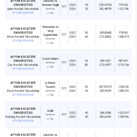
AFYON KOCATEPE
Laborant ve
ÜNİVERSİTESİ
Veteriner Sağlık
2025
50
290,45702
970.163
TYT
Şuhut Meslek Yüksekokulu
Ücretsiz
2024
50
282,48978
1.125.748
AFYONKARAHİSAR
(2 Yıllık)
Muhasebe ve
AFYON KOCATEPE
Vergi
ÜNİVERSİTESİ
2025
30
289,85683
978.001
Uygulamaları
TYT
Afyon Meslek Yüksekokulu
2024
60
272,36822
1.280.675
Ücretsiz
AFYONKARAHİSAR
(2 Yıllık)
AFYON KOCATEPE
Çocuk Gelişimi
ÜNİVERSİTESİ
2025
35
289,11337
987.697
Ücretsiz
TYT
Çay Meslek Yüksekokulu
2024
80
272,61397
1.276.766
(2 Yıllık)
AFYONKARAHİSAR
AFYON KOCATEPE
İç Mekan
ÜNİVERSİTESİ
Tasarımı
2025
35
287,92975
1.003.133
TYT
Afyon Meslek Yüksekokulu
Ücretsiz
2024
40
285,31459
1.084.120
AFYONKARAHİSAR
(2 Yıllık)
AFYON KOCATEPE
Aşçılık
ÜNİVERSİTESİ
2025
40
286,41383
1.023.247
Ücretsiz
TYT
Emirdağ Meslek Yüksekokulu
2024
40
280,26491
1.158.946
(2 Yıllık)
AFYONKARAHİSAR
AFYON KOCATEPE
Laborant ve