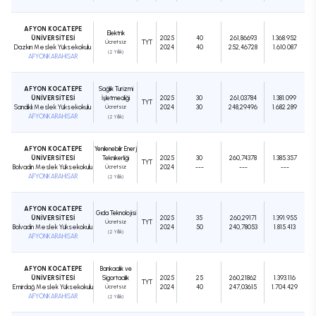
AFYON KOCATEPE
Elektrik
ÜNİVERSİTESİ
2025
40
261,86693
1.368.952
Ücretsiz
TYT
Dazkırı Meslek Yüksekokulu
2024
40
252,46728
1.610.087
(2 Yıllık)
AFYONKARAHİSAR
AFYON KOCATEPE
Sağlık Turizmi
ÜNİVERSİTESİ
İşletmeciliği
2025
30
261,03784
1.381.099
TYT
Sandıklı Meslek Yüksekokulu
Ücretsiz
2024
30
248,29496
1.682.289
AFYONKARAHİSAR
(2 Yıllık)
AFYON KOCATEPE
Yenilenebilir Enerji
ÜNİVERSİTESİ
Teknikerliği
2025
30
260,74378
1.385.357
TYT
Bolvadin Meslek Yüksekokulu
Ücretsiz
2024
---
---
---
AFYONKARAHİSAR
(2 Yıllık)
AFYON KOCATEPE
Gıda Teknolojisi
ÜNİVERSİTESİ
2025
35
260,29171
1.391.955
Ücretsiz
TYT
Bolvadin Meslek Yüksekokulu
2024
50
240,78053
1.815.413
(2 Yıllık)
AFYONKARAHİSAR
AFYON KOCATEPE
Bankacılık ve
ÜNİVERSİTESİ
Sigortacılık
2025
25
260,21862
1.393.116
TYT
Emirdağ Meslek Yüksekokulu
Ücretsiz
2024
40
247,03615
1.704.429
AFYONKARAHİSAR
(2 Yıllık)