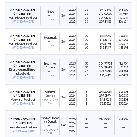
AFYON KOCATEPE
2025
25
291,12296
343.655
Kimya
ÜNİVERSİTESİ
2024
25
272,05060
381.089
Ücretsiz
SAY
Fen-Edebiyat Fakültesi
2023
25
294,08227
351.018
(4 Yıllık)
AFYONKARAHİSAR
2022
20
279,34853
366.624
AFYON KOCATEPE
2025
50
288,87586
353.218
Matematik
ÜNİVERSİTESİ
2024
50
272,83176
377.003
Ücretsiz
SAY
Fen-Edebiyat Fakültesi
2023
60
299,14108
330.917
(4 Yıllık)
AFYONKARAHİSAR
2022
60
285,87317
341.293
AFYON KOCATEPE
Endüstriyel
2025
50
264,77764
482.904
ÜNİVERSİTESİ
Tasarım
2024
50
254,78645
491.715
Dinar Uygulamalı Bilimler
SAY
Ücretsiz
2023
40
267,66988
483.593
Yüksekokulu
2022
40
259,66151
460.817
(4 Yıllık)
AFYONKARAHİSAR
AFYON KOCATEPE
2025
1
248,25028
612.553
Veteriner
ÜNİVERSİTESİ
2024
2
299,68974
266.039
Ücretsiz
SAY
Veteriner Fakültesi
2023
2
231,85522
789.808
(KKTC Uyruklu) (5
AFYONKARAHİSAR
Yıllık)
2022
1
313,10572
255.924
Moleküler Biyoloji
AFYON KOCATEPE
2025
1
219,99002
934.907
ve Genetik
ÜNİVERSİTESİ
2024
---
---
...
SAY
Ücretsiz
Fen-Edebiyat Fakültesi
2023
---
---
---
(KKTC Uyruklu) (4
AFYONKARAHİSAR
2022
---
---
---
Yıllık)