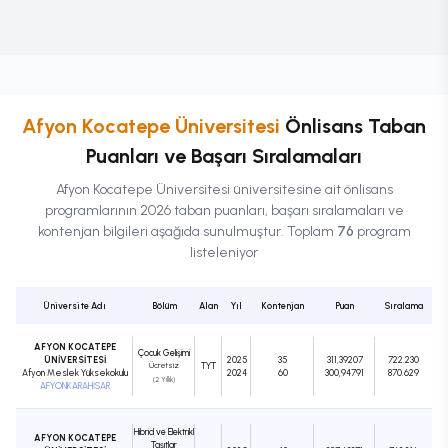
Afyon Kocatepe Üniversitesi
Önlisans
Taban
Puanları ve Başarı Sıralamaları
Afyon Kocatepe Üniversitesi
üniversitesine ait
önlisans
programlarının 2026 taban puanları, başarı sıralamaları ve
kontenjan bilgileri aşağıda sunulmuştur. Toplam
76
program
listeleniyor
Üniversite Adı
Bölüm
Alan
Yıl
Kontenjan
Puan
Sıralama
AFYON KOCATEPE
Çocuk Gelişimi
ÜNİVERSİTESİ
2025
35
311,39207
722.230
Ücretsiz
TYT
Afyon Meslek Yüksekokulu
2024
60
300,94791
870.629
(2 Yıllık)
AFYONKARAHİSAR
Hibrid ve Elektrikli
AFYON KOCATEPE
Taşıtlar