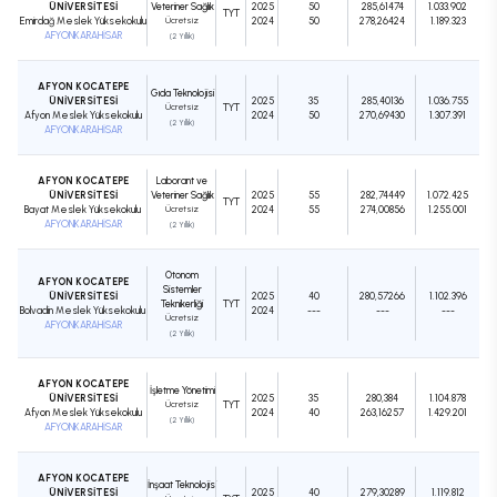
ÜNİVERSİTESİ
Veteriner Sağlık
2025
50
285,61474
1.033.902
TYT
Emirdağ Meslek Yüksekokulu
Ücretsiz
2024
50
278,26424
1.189.323
AFYONKARAHİSAR
(2 Yıllık)
AFYON KOCATEPE
Gıda Teknolojisi
ÜNİVERSİTESİ
2025
35
285,40136
1.036.755
Ücretsiz
TYT
Afyon Meslek Yüksekokulu
2024
50
270,69430
1.307.391
(2 Yıllık)
AFYONKARAHİSAR
AFYON KOCATEPE
Laborant ve
ÜNİVERSİTESİ
Veteriner Sağlık
2025
55
282,74449
1.072.425
TYT
Bayat Meslek Yüksekokulu
Ücretsiz
2024
55
274,00856
1.255.001
AFYONKARAHİSAR
(2 Yıllık)
Otonom
AFYON KOCATEPE
Sistemler
ÜNİVERSİTESİ
2025
40
280,57266
1.102.396
Teknikerliği
TYT
Bolvadin Meslek Yüksekokulu
2024
---
---
---
Ücretsiz
AFYONKARAHİSAR
(2 Yıllık)
AFYON KOCATEPE
İşletme Yönetimi
ÜNİVERSİTESİ
2025
35
280,384
1.104.878
Ücretsiz
TYT
Afyon Meslek Yüksekokulu
2024
40
263,16257
1.429.201
(2 Yıllık)
AFYONKARAHİSAR
AFYON KOCATEPE
İnşaat Teknolojisi
ÜNİVERSİTESİ
2025
40
279,30289
1.119.812