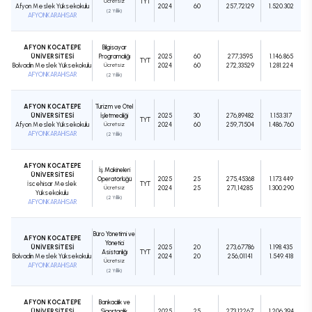
Ücretsiz
TYT
Afyon Meslek Yüksekokulu
2024
60
257,72129
1.520.302
(2 Yıllık)
AFYONKARAHİSAR
AFYON KOCATEPE
Bilgisayar
ÜNİVERSİTESİ
Programcılığı
2025
60
277,3595
1.146.865
TYT
Bolvadin Meslek Yüksekokulu
Ücretsiz
2024
60
272,33529
1.281.224
AFYONKARAHİSAR
(2 Yıllık)
AFYON KOCATEPE
Turizm ve Otel
ÜNİVERSİTESİ
İşletmeciliği
2025
30
276,89482
1.153.317
TYT
Afyon Meslek Yüksekokulu
Ücretsiz
2024
60
259,71504
1.486.760
AFYONKARAHİSAR
(2 Yıllık)
AFYON KOCATEPE
İş Makineleri
ÜNİVERSİTESİ
Operatörlüğü
2025
25
275,45368
1.173.449
İscehisar Meslek
TYT
Ücretsiz
2024
25
271,14285
1.300.290
Yüksekokulu
(2 Yıllık)
AFYONKARAHİSAR
Büro Yönetimi ve
AFYON KOCATEPE
Yönetici
ÜNİVERSİTESİ
2025
20
273,67786
1.198.435
Asistanlığı
TYT
Bolvadin Meslek Yüksekokulu
2024
20
256,01141
1.549.418
Ücretsiz
AFYONKARAHİSAR
(2 Yıllık)
AFYON KOCATEPE
Bankacılık ve
ÜNİVERSİTESİ
Sigortacılık
2025
25
273,12267
1.206.394