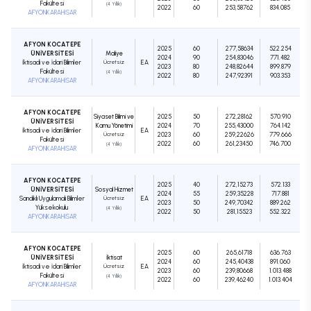
Fakültesi
(4 Yıllık)
2022
60
253,58762
834.085
AFYONKARAHİSAR
AFYON KOCATEPE
2025
60
277,58634
522.254
ÜNİVERSİTESİ
Maliye
2024
90
254,83046
771.482
İktisadi ve İdari Bilimler
Ücretsiz
EA
2023
80
248,82644
899.879
Fakültesi
(4 Yıllık)
2022
80
247,92391
903.353
AFYONKARAHİSAR
AFYON KOCATEPE
Siyaset Bilimi ve
2025
50
272,28162
570.910
ÜNİVERSİTESİ
Kamu Yönetimi
2024
70
255,43000
764.142
İktisadi ve İdari Bilimler
EA
Ücretsiz
2023
60
259,22626
779.666
Fakültesi
2022
60
261,23450
746.700
(4 Yıllık)
AFYONKARAHİSAR
AFYON KOCATEPE
2025
40
272,15273
572.133
ÜNİVERSİTESİ
Sosyal Hizmet
2024
55
259,35228
717.881
Sandıklı Uygulamalı Bilimler
Ücretsiz
EA
2023
50
249,70342
889.262
Yüksekokulu
(4 Yıllık)
2022
50
281,15523
552.322
AFYONKARAHİSAR
AFYON KOCATEPE
2025
60
265,61718
636.763
ÜNİVERSİTESİ
İktisat
2024
60
245,40438
891.060
İktisadi ve İdari Bilimler
Ücretsiz
EA
2023
60
239,80668
1.013.488
Fakültesi
(4 Yıllık)
2022
60
239,46240
1.013.404
AFYONKARAHİSAR