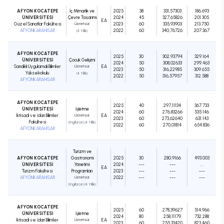
AFYON KOCATEPE
İç Mimarlık ve
2025
38
331,57303
186.693
ÜNİVERSİTESİ
Çevre Tasarımı
2024
45
327,65826
201.305
EA
Güzel Sanatlar Fakültesi
Ücretsiz
2023
60
335,93903
213.750
AFYONKARAHİSAR
2022
60
340,76726
207.367
(4 Yıllık)
AFYON KOCATEPE
2025
30
302,93794
329.164
ÜNİVERSİTESİ
Çocuk Gelişimi
2024
50
308,02633
299.463
Sandıklı Uygulamalı Bilimler
Ücretsiz
EA
2023
50
316,22985
309.655
Yüksekokulu
(4 Yıllık)
2022
50
316,57957
312.588
AFYONKARAHİSAR
AFYON KOCATEPE
2025
40
297,11134
367.733
ÜNİVERSİTESİ
İşletme
2024
60
276,83266
535.146
İktisadi ve İdari Bilimler
Ücretsiz
EA
2023
60
273,62640
631.143
Fakültesi
(İngilizce) (4 Yıllık)
2022
60
270,01814
654.836
AFYONKARAHİSAR
Turizm ve
AFYON KOCATEPE
Gastronomi
2025
30
280,9166
493.003
ÜNİVERSİTESİ
Yönetimi
2024
---
---
...
EA
Turizm Fakültesi
Programları
2023
---
---
---
AFYONKARAHİSAR
Ücretsiz
2022
---
---
---
(İngilizce) (4 Yıllık)
AFYON KOCATEPE
2025
60
278,39627
514.966
ÜNİVERSİTESİ
İşletme
2024
80
258,11179
732.288
İktisadi ve İdari Bilimler
Ücretsiz
EA
2023
60
255,33420
823.460