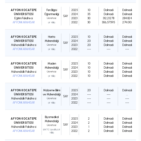
AFYON KOCATEPE
Fen Bilgisi
2025
10
Dolmadı
Dolmadı
ÜNİVERSİTESİ
Öğretmenliği
2024
35
Dolmadı
Dolmadı
SAY
Eğitim Fakültesi
Ücretsiz
2023
30
312,21278
284.824
AFYONKARAHİSAR
2022
30
306,57595
274.010
(4 Yıllık)
AFYON KOCATEPE
Harita
2025
10
Dolmadı
Dolmadı
ÜNİVERSİTESİ
Mühendisliği
2024
20
Dolmadı
Dolmadı
SAY
Mühendislik Fakültesi
Ücretsiz
2023
20
Dolmadı
Dolmadı
AFYONKARAHİSAR
2022
---
---
---
(4 Yıllık)
AFYON KOCATEPE
Maden
2025
10
Dolmadı
Dolmadı
ÜNİVERSİTESİ
Mühendisliği
2024
10
Dolmadı
Dolmadı
SAY
Mühendislik Fakültesi
Ücretsiz
2023
10
Dolmadı
Dolmadı
AFYONKARAHİSAR
2022
10
Dolmadı
Dolmadı
(4 Yıllık)
AFYON KOCATEPE
Malzeme Bilimi
2025
20
Dolmadı
Dolmadı
ÜNİVERSİTESİ
ve Mühendisliği
2024
---
---
...
SAY
Mühendislik Fakültesi
Ücretsiz
2023
---
---
---
AFYONKARAHİSAR
2022
---
---
---
(4 Yıllık)
Biyomedikal
AFYON KOCATEPE
2025
2
Dolmadı
Dolmadı
Mühendisliği
ÜNİVERSİTESİ
2024
2
Dolmadı
Dolmadı
SAY
Ücretsiz
Mühendislik Fakültesi
2023
1
Dolmadı
Dolmadı
(KKTC Uyruklu) (4
AFYONKARAHİSAR
2022
2
Dolmadı
Dolmadı
Yıllık)