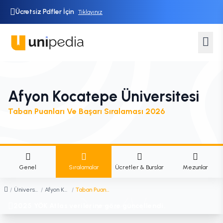
Ücretsiz Pdfler İçin
Tıklayınız
Afyon Kocatepe Üniversitesi
Taban Puanları Ve Başarı Sıralaması 2026
Genel
Sıralamalar
Ücretler & Burslar
Mezunlar
/
Üniversiteler
/
Afyon Kocatepe Üniversitesi
/
Taban Puanları ve Başarı Sıralaması
2025 YÖK Atlas verilerine göre güncellendi.