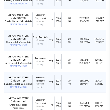
Emirdağ Meslek Yüksekokulu
Ücretsiz
2024
50
267,27287
1.362.650
AFYONKARAHİSAR
(2 Yıllık)
AFYON KOCATEPE
Bilgisayar
ÜNİVERSİTESİ
Programcılığı
2025
50
268,24272
1.276.587
TYT
Sandıklı Meslek Yüksekokulu
Ücretsiz
2024
50
266,64185
1.372.527
AFYONKARAHİSAR
(2 Yıllık)
AFYON KOCATEPE
Kimya Teknolojisi
ÜNİVERSİTESİ
2025
20
268,21072
1.277.045
Ücretsiz
TYT
Çay Meslek Yüksekokulu
2024
30
248,66306
1.675.869
(2 Yıllık)
AFYONKARAHİSAR
AFYON KOCATEPE
Pazarlama
ÜNİVERSİTESİ
2025
30
267,6411
1.285.199
Ücretsiz
TYT
Afyon Meslek Yüksekokulu
2024
30
256,89667
1.534.294
(2 Yıllık)
AFYONKARAHİSAR
AFYON KOCATEPE
Harita ve
ÜNİVERSİTESİ
Kadastro
2025
30
266,96001
1.294.994
TYT
Emirdağ Meslek Yüksekokulu
Ücretsiz
2024
40
251,96494
1.618.618
AFYONKARAHİSAR
(2 Yıllık)
AFYON KOCATEPE
Bilgisayar
ÜNİVERSİTESİ
Programcılığı
2025
50
266,5401
1.301.091
Sinanpaşa Meslek
TYT
Ücretsiz
2024
50
266,52870
1.374.398
Yüksekokulu
(2 Yıllık)