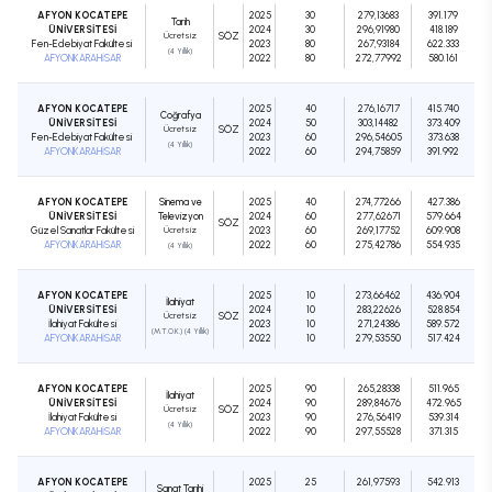
AFYON KOCATEPE
2025
30
279,13683
391.179
Tarih
ÜNİVERSİTESİ
2024
30
296,91980
418.189
Ücretsiz
SÖZ
Fen-Edebiyat Fakültesi
2023
80
267,93184
622.333
(4 Yıllık)
AFYONKARAHİSAR
2022
80
272,77992
580.161
AFYON KOCATEPE
2025
40
276,16717
415.740
Coğrafya
ÜNİVERSİTESİ
2024
50
303,14482
373.409
Ücretsiz
SÖZ
Fen-Edebiyat Fakültesi
2023
60
296,54605
373.638
(4 Yıllık)
AFYONKARAHİSAR
2022
60
294,75859
391.992
AFYON KOCATEPE
Sinema ve
2025
40
274,77266
427.386
ÜNİVERSİTESİ
Televizyon
2024
60
277,62671
579.664
SÖZ
Güzel Sanatlar Fakültesi
Ücretsiz
2023
60
269,17752
609.908
AFYONKARAHİSAR
2022
60
275,42786
554.935
(4 Yıllık)
AFYON KOCATEPE
2025
10
273,66462
436.904
İlahiyat
ÜNİVERSİTESİ
2024
10
283,22626
528.854
Ücretsiz
SÖZ
İlahiyat Fakültesi
2023
10
271,24386
589.572
(M.T.O.K.) (4 Yıllık)
AFYONKARAHİSAR
2022
10
279,53550
517.424
AFYON KOCATEPE
2025
90
265,28338
511.965
İlahiyat
ÜNİVERSİTESİ
2024
90
289,84676
472.965
Ücretsiz
SÖZ
İlahiyat Fakültesi
2023
90
276,56419
539.314
(4 Yıllık)
AFYONKARAHİSAR
2022
90
297,55528
371.315
AFYON KOCATEPE
2025
25
261,97593
542.913
Sanat Tarihi