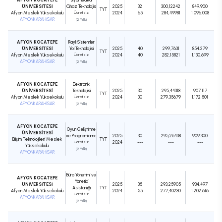
ÜNİVERSİTESİ
Cihaz Teknolojisi
2025
32
300,12242
849.900
TYT
Afyon Meslek Yüksekokulu
Ücretsiz
2024
65
284,49981
1.096.008
AFYONKARAHİSAR
(2 Yıllık)
AFYON KOCATEPE
Raylı Sistemler
ÜNİVERSİTESİ
Yol Teknolojisi
2025
40
299,7631
854.279
TYT
Afyon Meslek Yüksekokulu
Ücretsiz
2024
40
282,15821
1.130.699
AFYONKARAHİSAR
(2 Yıllık)
AFYON KOCATEPE
Elektronik
ÜNİVERSİTESİ
Teknolojisi
2025
30
295,44318
907.117
TYT
Afyon Meslek Yüksekokulu
Ücretsiz
2024
30
279,35679
1.172.501
AFYONKARAHİSAR
(2 Yıllık)
AFYON KOCATEPE
Oyun Geliştirme
ÜNİVERSİTESİ
ve Programlama
2025
30
295,26438
909.300
Bilişim Teknolojileri Meslek
TYT
Ücretsiz
2024
---
---
---
Yüksekokulu
(2 Yıllık)
AFYONKARAHİSAR
Büro Yönetimi ve
AFYON KOCATEPE
Yönetici
ÜNİVERSİTESİ
2025
35
293,25905
934.497
Asistanlığı
TYT
Afyon Meslek Yüksekokulu
2024
55
277,40230
1.202.616
Ücretsiz
AFYONKARAHİSAR
(2 Yıllık)