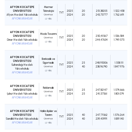
AFYON KOCATEPE
Mermer
ÜNİVERSİTESİ
Teknolojisi
2025
20
251,38205
1.522.458
TYT
Afyon Meslek Yüksekokulu
Ücretsiz
2024
20
243,73777
1.762.691
AFYONKARAHİSAR
(2 Yıllık)
AFYON KOCATEPE
Moda Tasarımı
ÜNİVERSİTESİ
2025
20
250,41567
1.536.584
Ücretsiz
TYT
Dinar Meslek Yüksekokulu
2024
20
244,47634
1.749.575
(2 Yıllık)
AFYONKARAHİSAR
AFYON KOCATEPE
Bankacılık ve
ÜNİVERSİTESİ
Sigortacılık
2025
25
248,95006
1.558.111
Sultandağı Meslek
TYT
Ücretsiz
2024
40
238,96740
1.847.976
Yüksekokulu
(2 Yıllık)
AFYONKARAHİSAR
AFYON KOCATEPE
Reklamcılık
ÜNİVERSİTESİ
2025
25
247,82147
1.574.666
Ücretsiz
TYT
Şuhut Meslek Yüksekokulu
2024
25
241,57561
1.801.074
(2 Yıllık)
AFYONKARAHİSAR
AFYON KOCATEPE
Halkla İlişkiler ve
ÜNİVERSİTESİ
Tanıtım
2025
40
247,71562
1.576.264
TYT
Sandıklı Meslek Yüksekokulu
Ücretsiz
2024
40
239,45991
1.839.140
AFYONKARAHİSAR
(2 Yıllık)