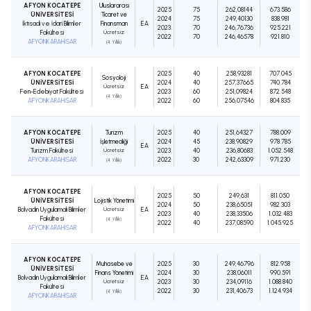
AFYON KOCATEPE
Uluslararası
2025
75
262,08144
673.586
ÜNİVERSİTESİ
Ticaret ve
2024
75
249,40130
838.981
İktisadi ve İdari Bilimler
Finansman
EA
2023
70
246,76736
925.221
Fakültesi
Ücretsiz
2022
70
246,46578
921.810
AFYONKARAHİSAR
(4 Yıllık)
AFYON KOCATEPE
2025
40
258,93281
707.045
Sosyoloji
ÜNİVERSİTESİ
2024
40
257,37665
740.784
Ücretsiz
EA
Fen-Edebiyat Fakültesi
2023
60
251,09824
872.548
(4 Yıllık)
AFYONKARAHİSAR
2022
60
256,07546
804.835
AFYON KOCATEPE
Turizm
2025
40
251,64327
788.009
ÜNİVERSİTESİ
İşletmeciliği
2024
45
238,90829
978.785
EA
Turizm Fakültesi
Ücretsiz
2023
40
236,80683
1.052.548
AFYONKARAHİSAR
2022
30
242,63309
971.230
(4 Yıllık)
AFYON KOCATEPE
2025
50
249,631
811.050
ÜNİVERSİTESİ
Lojistik Yönetimi
2024
50
238,65051
982.303
Bolvadin Uygulamalı Bilimler
Ücretsiz
EA
2023
40
238,33506
1.032.483
Fakültesi
(4 Yıllık)
2022
40
237,08590
1.045.925
AFYONKARAHİSAR
AFYON KOCATEPE
Muhasebe ve
2025
30
249,46796
812.958
ÜNİVERSİTESİ
Finans Yönetimi
2024
30
238,06011
990.591
Bolvadin Uygulamalı Bilimler
EA
Ücretsiz
2023
30
234,09116
1.088.840
Fakültesi
2022
30
231,40673
1.124.934
(4 Yıllık)
AFYONKARAHİSAR