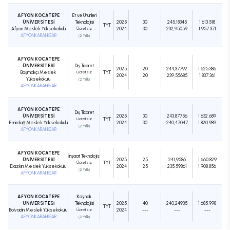
AFYON KOCATEPE
Et ve Ürünleri
ÜNİVERSİTESİ
Teknolojisi
2025
30
245,18345
1.613.518
TYT
Afyon Meslek Yüksekokulu
Ücretsiz
2024
30
232,95059
1.957.371
AFYONKARAHİSAR
(2 Yıllık)
AFYON KOCATEPE
ÜNİVERSİTESİ
Dış Ticaret
2025
20
244,37792
1.625.386
Başmakçı Meslek
Ücretsiz
TYT
2024
20
239,55685
1.837.361
Yüksekokulu
(2 Yıllık)
AFYONKARAHİSAR
AFYON KOCATEPE
Dış Ticaret
ÜNİVERSİTESİ
2025
30
243,87756
1.632.689
Ücretsiz
TYT
Emirdağ Meslek Yüksekokulu
2024
30
240,47047
1.820.989
(2 Yıllık)
AFYONKARAHİSAR
AFYON KOCATEPE
İnşaat Teknolojisi
ÜNİVERSİTESİ
2025
25
241,9586
1.660.829
Ücretsiz
TYT
Dazkırı Meslek Yüksekokulu
2024
25
235,59861
1.908.856
(2 Yıllık)
AFYONKARAHİSAR
AFYON KOCATEPE
Kaynak
ÜNİVERSİTESİ
Teknolojisi
2025
40
240,24935
1.685.998
TYT
Bolvadin Meslek Yüksekokulu
Ücretsiz
2024
---
---
---
AFYONKARAHİSAR
(2 Yıllık)