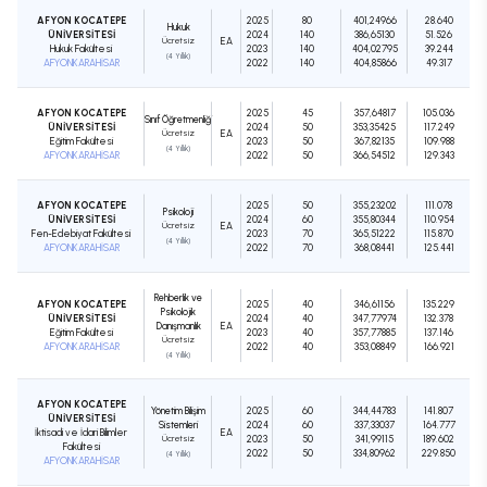
AFYON KOCATEPE
2025
80
401,24966
28.640
Hukuk
ÜNİVERSİTESİ
2024
140
386,65130
51.526
Ücretsiz
EA
Hukuk Fakültesi
2023
140
404,02795
39.244
(4 Yıllık)
AFYONKARAHİSAR
2022
140
404,85866
49.317
AFYON KOCATEPE
2025
45
357,64817
105.036
Sınıf Öğretmenliği
ÜNİVERSİTESİ
2024
50
353,35425
117.249
Ücretsiz
EA
Eğitim Fakültesi
2023
50
367,82135
109.988
(4 Yıllık)
AFYONKARAHİSAR
2022
50
366,54512
129.343
AFYON KOCATEPE
2025
50
355,23202
111.078
Psikoloji
ÜNİVERSİTESİ
2024
60
355,80344
110.954
Ücretsiz
EA
Fen-Edebiyat Fakültesi
2023
70
365,51222
115.870
(4 Yıllık)
AFYONKARAHİSAR
2022
70
368,08441
125.441
Rehberlik ve
AFYON KOCATEPE
2025
40
346,61156
135.229
Psikolojik
ÜNİVERSİTESİ
2024
40
347,77974
132.378
Danışmanlık
EA
Eğitim Fakültesi
2023
40
357,77885
137.146
Ücretsiz
AFYONKARAHİSAR
2022
40
353,08849
166.921
(4 Yıllık)
AFYON KOCATEPE
Yönetim Bilişim
2025
60
344,44783
141.807
ÜNİVERSİTESİ
Sistemleri
2024
60
337,33037
164.777
İktisadi ve İdari Bilimler
EA
Ücretsiz
2023
50
341,99115
189.602
Fakültesi
2022
50
334,80962
229.850
(4 Yıllık)
AFYONKARAHİSAR