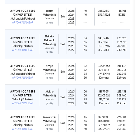
AFYON KOCATEPE
Yazılım
2025
40
365,32513
146.961
ÜNİVERSİTESİ
Mühendisliği
2024
40
356,75223
137.116
SAY
Mühendislik Fakültesi
Ücretsiz
2023
---
---
---
AFYONKARAHİSAR
2022
---
---
---
(4 Yıllık)
Elektrik-
AFYON KOCATEPE
2025
54
348,82412
176.626
Elektronik
ÜNİVERSİTESİ
2024
65
319,51368
209.715
Mühendisliği
SAY
Teknoloji Fakültesi
2023
65
340,38946
209.073
Ücretsiz
AFYONKARAHİSAR
2022
65
319,03481
240.948
(4 Yıllık)
AFYON KOCATEPE
Kimya
2025
30
332,64565
211.487
ÜNİVERSİTESİ
Mühendisliği
2024
30
304,16112
251.713
SAY
Mühendislik Fakültesi
Ücretsiz
2023
25
319,59948
262.346
AFYONKARAHİSAR
2022
20
Dolmadı
Dolmadı
(4 Yıllık)
AFYON KOCATEPE
Makine
2025
50
331,79591
213.458
ÜNİVERSİTESİ
Mühendisliği
2024
50
302,02562
258.465
SAY
Teknoloji Fakültesi
Ücretsiz
2023
45
312,71110
283.224
AFYONKARAHİSAR
2022
60
Dolmadı
Dolmadı
(4 Yıllık)
AFYON KOCATEPE
Mekatronik
2025
45
327,00311
225.304
ÜNİVERSİTESİ
Mühendisliği
2024
45
305,08401
248.968
SAY
Teknoloji Fakültesi
Ücretsiz
2023
40
322,48539
254.111
AFYONKARAHİSAR
2022
40
300,74984
291.260
(4 Yıllık)