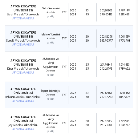
AFYON KOCATEPE
Gıda Teknolojisi
ÜNİVERSİTESİ
2025
35
253,80203
1.487.149
Ücretsiz
TYT
Şuhut Meslek Yüksekokulu
2024
45
240,55413
1.819.489
(2 Yıllık)
AFYONKARAHİSAR
AFYON KOCATEPE
İşletme Yönetimi
ÜNİVERSİTESİ
2025
20
252,82298
1.501.539
Ücretsiz
TYT
Sandıklı Meslek Yüksekokulu
2024
20
242,95577
1.776.708
(2 Yıllık)
AFYONKARAHİSAR
Muhasebe ve
AFYON KOCATEPE
Vergi
ÜNİVERSİTESİ
2025
25
251,93844
1.514.433
Uygulamaları
TYT
Dinar Meslek Yüksekokulu
2024
25
242,21793
1.789.622
Ücretsiz
AFYONKARAHİSAR
(2 Yıllık)
AFYON KOCATEPE
İnşaat Teknolojisi
ÜNİVERSİTESİ
2025
30
251,52153
1.520.456
Ücretsiz
TYT
Bolvadin Meslek Yüksekokulu
2024
40
237,87790
1.867.697
(2 Yıllık)
AFYONKARAHİSAR
Muhasebe ve
AFYON KOCATEPE
Vergi
ÜNİVERSİTESİ
2025
20
251,42019
1.521.914
Uygulamaları
TYT
Çay Meslek Yüksekokulu
2024
20
241,27301
1.806.617
Ücretsiz
AFYONKARAHİSAR
(2 Yıllık)