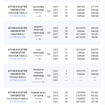
AFYON KOCATEPE
Biyomedikal
2025
10
308,9403
277.774
ÜNİVERSİTESİ
Mühendisliği
2024
10
Dolmadı
Dolmadı
SAY
Mühendislik Fakültesi
Ücretsiz
2023
20
Dolmadı
Dolmadı
AFYONKARAHİSAR
2022
40
Dolmadı
Dolmadı
(4 Yıllık)
İlköğretim
AFYON KOCATEPE
2025
20
306,96559
284.239
Matematik
ÜNİVERSİTESİ
2024
50
Dolmadı
Dolmadı
Öğretmenliği
SAY
Eğitim Fakültesi
2023
50
407,15659
101.959
Ücretsiz
AFYONKARAHİSAR
2022
50
407,32092
98.048
(4 Yıllık)
AFYON KOCATEPE
Gıda
2025
10
305,16228
290.375
ÜNİVERSİTESİ
Mühendisliği
2024
10
Dolmadı
Dolmadı
SAY
Mühendislik Fakültesi
Ücretsiz
2023
20
Dolmadı
Dolmadı
AFYONKARAHİSAR
2022
20
Dolmadı
Dolmadı
(4 Yıllık)
Metalurji ve
AFYON KOCATEPE
2025
4
304,37195
293.107
Malzeme
ÜNİVERSİTESİ
2024
4
Dolmadı
Dolmadı
Mühendisliği
SAY
Teknoloji Fakültesi
2023
---
---
---
Ücretsiz
AFYONKARAHİSAR
2022
---
---
---
(M.T.O.K.) (4 Yıllık)
AFYON KOCATEPE
Moleküler Biyoloji
2025
50
293,09981
335.406
ÜNİVERSİTESİ
ve Genetik
2024
50
276,93796
356.522
SAY
Fen-Edebiyat Fakültesi
Ücretsiz
2023
60
293,88532
351.793
AFYONKARAHİSAR
2022
60
287,04143
337.148
(4 Yıllık)