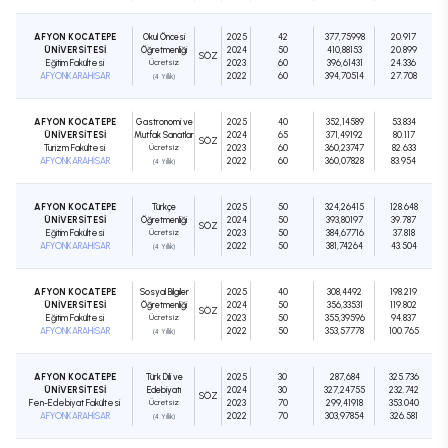
AFYON KOCATEPE
Okul Öncesi
2025
42
377,75998
20.917
ÜNİVERSİTESİ
Öğretmenliği
2024
50
410,88153
20.899
SÖZ
Eğitim Fakültesi
Ücretsiz
2023
60
396,61431
24.336
AFYONKARAHİSAR
2022
60
394,70514
27.708
(4 Yıllık)
AFYON KOCATEPE
Gastronomi ve
2025
40
352,14589
53.834
ÜNİVERSİTESİ
Mutfak Sanatları
2024
65
371,49192
80.117
SÖZ
Turizm Fakültesi
Ücretsiz
2023
60
360,23747
82.633
AFYONKARAHİSAR
2022
60
360,07828
83.954
(4 Yıllık)
AFYON KOCATEPE
Türkçe
2025
50
324,26415
128.648
ÜNİVERSİTESİ
Öğretmenliği
2024
50
393,80197
39.787
SÖZ
Eğitim Fakültesi
Ücretsiz
2023
50
384,67716
37.818
AFYONKARAHİSAR
2022
50
381,74264
43.504
(4 Yıllık)
AFYON KOCATEPE
Sosyal Bilgiler
2025
40
308,4492
198.219
ÜNİVERSİTESİ
Öğretmenliği
2024
50
356,33531
119.802
SÖZ
Eğitim Fakültesi
Ücretsiz
2023
50
355,39596
94.837
AFYONKARAHİSAR
2022
50
353,57778
100.765
(4 Yıllık)
AFYON KOCATEPE
Türk Dili ve
2025
30
287,684
325.736
ÜNİVERSİTESİ
Edebiyatı
2024
30
327,24755
232.742
SÖZ
Fen-Edebiyat Fakültesi
Ücretsiz
2023
70
299,41918
353.040
AFYONKARAHİSAR
2022
70
303,97854
326.581
(4 Yıllık)