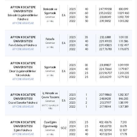
AFYON KOCATEPE
Bankacılık ve
2025
40
247,99558
830.099
ÜNİVERSİTESİ
Sigortacılık
2024
60
235,26522
1.029.460
Bolvadin Uygulamalı Bilimler
EA
Ücretsiz
2023
50
233,81049
1.092.709
Fakültesi
2022
50
239,31852
1.015.282
(4 Yıllık)
AFYONKARAHİSAR
AFYON KOCATEPE
2025
35
232,63881
1.011.133
Felsefe
ÜNİVERSİTESİ
2024
40
229,49155
1.111.586
Ücretsiz
EA
Fen-Edebiyat Fakültesi
2023
40
229,45825
1.152.497
(4 Yıllık)
AFYONKARAHİSAR
2022
40
227,76783
1.176.875
AFYON KOCATEPE
2025
30
231,89807
1.019.959
ÜNİVERSİTESİ
Sigortacılık
2024
40
224,70661
1.179.817
Dinar Uygulamalı Bilimler
Ücretsiz
EA
2023
25
225,96707
1.201.235
Yüksekokulu
(4 Yıllık)
2022
25
220,61219
1.279.522
AFYONKARAHİSAR
İç Mimarlık ve
AFYON KOCATEPE
2025
1
207,98863
1.282.307
Çevre Tasarımı
ÜNİVERSİTESİ
2024
1
248,84281
846.285
EA
Ücretsiz
Güzel Sanatlar Fakültesi
2023
2
213,37197
1.381.199
(KKTC Uyruklu) (4
AFYONKARAHİSAR
2022
1
217,98144
1.317.389
Yıllık)
AFYON KOCATEPE
Özel Eğitim
2025
25
402,43676
7.210
ÜNİVERSİTESİ
Öğretmenliği
2024
25
430,63733
8.678
SÖZ
Eğitim Fakültesi
Ücretsiz
2023
40
412,52954
12.507
AFYONKARAHİSAR
2022
40
407,02514
17.178
(4 Yıllık)