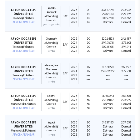
Elektrik-
AFYON KOCATEPE
2025
6
326,77091
225.932
Elektronik
ÜNİVERSİTESİ
2024
14
290,21013
299.795
Mühendisliği
SAY
Teknoloji Fakültesi
2023
14
308,97618
295.566
Ücretsiz
AFYONKARAHİSAR
2022
14
Dolmadı
Dolmadı
(M.T.O.K.) (4 Yıllık)
AFYON KOCATEPE
Otomotiv
2025
20
320,64123
242.487
ÜNİVERSİTESİ
Mühendisliği
2024
20
297,76731
272.601
SAY
Teknoloji Fakültesi
Ücretsiz
2023
20
309,16105
294.914
AFYONKARAHİSAR
2022
20
Dolmadı
Dolmadı
(4 Yıllık)
Metalurji ve
AFYON KOCATEPE
2025
16
317,51993
251.227
Malzeme
ÜNİVERSİTESİ
2024
16
295,69529
279.718
Mühendisliği
SAY
Teknoloji Fakültesi
2023
---
---
---
Ücretsiz
AFYONKARAHİSAR
2022
---
---
---
(4 Yıllık)
AFYON KOCATEPE
Elektrik
2025
50
317,02243
252.661
ÜNİVERSİTESİ
Mühendisliği
2024
60
291,16839
295.999
SAY
Mühendislik Fakültesi
Ücretsiz
2023
60
Dolmadı
Dolmadı
AFYONKARAHİSAR
2022
60
Dolmadı
Dolmadı
(4 Yıllık)
AFYON KOCATEPE
İnşaat
2025
20
315,37155
257.559
ÜNİVERSİTESİ
Mühendisliği
2024
20
Dolmadı
Dolmadı
SAY
Mühendislik Fakültesi
Ücretsiz
2023
20
Dolmadı
Dolmadı
AFYONKARAHİSAR
2022
35
Dolmadı
Dolmadı
(4 Yıllık)