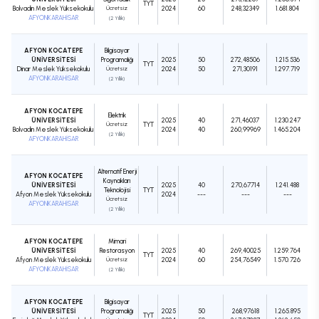
TYT
Bolvadin Meslek Yüksekokulu
Ücretsiz
2024
60
248,32349
1.681.804
AFYONKARAHİSAR
(2 Yıllık)
AFYON KOCATEPE
Bilgisayar
ÜNİVERSİTESİ
Programcılığı
2025
50
272,48506
1.215.536
TYT
Dinar Meslek Yüksekokulu
Ücretsiz
2024
50
271,30191
1.297.719
AFYONKARAHİSAR
(2 Yıllık)
AFYON KOCATEPE
Elektrik
ÜNİVERSİTESİ
2025
40
271,46037
1.230.247
Ücretsiz
TYT
Bolvadin Meslek Yüksekokulu
2024
40
260,99969
1.465.204
(2 Yıllık)
AFYONKARAHİSAR
Alternatif Enerji
AFYON KOCATEPE
Kaynakları
ÜNİVERSİTESİ
2025
40
270,67714
1.241.488
Teknolojisi
TYT
Afyon Meslek Yüksekokulu
2024
---
---
---
Ücretsiz
AFYONKARAHİSAR
(2 Yıllık)
AFYON KOCATEPE
Mimari
ÜNİVERSİTESİ
Restorasyon
2025
40
269,40025
1.259.764
TYT
Afyon Meslek Yüksekokulu
Ücretsiz
2024
60
254,76549
1.570.726
AFYONKARAHİSAR
(2 Yıllık)
AFYON KOCATEPE
Bilgisayar
ÜNİVERSİTESİ
Programcılığı
2025
50
268,97618
1.265.895
TYT