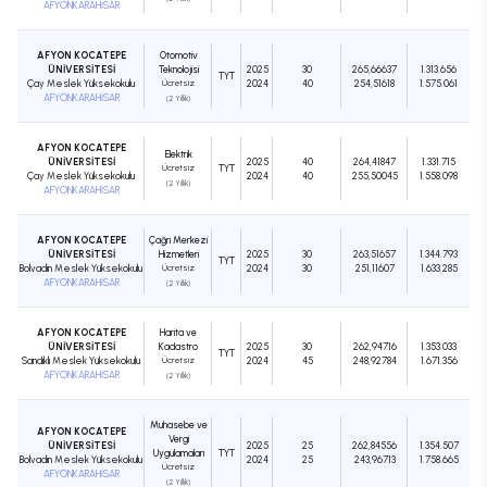
AFYONKARAHİSAR
AFYON KOCATEPE
Otomotiv
ÜNİVERSİTESİ
Teknolojisi
2025
30
265,66637
1.313.656
TYT
Çay Meslek Yüksekokulu
Ücretsiz
2024
40
254,51618
1.575.061
AFYONKARAHİSAR
(2 Yıllık)
AFYON KOCATEPE
Elektrik
ÜNİVERSİTESİ
2025
40
264,41847
1.331.715
Ücretsiz
TYT
Çay Meslek Yüksekokulu
2024
40
255,50045
1.558.098
(2 Yıllık)
AFYONKARAHİSAR
AFYON KOCATEPE
Çağrı Merkezi
ÜNİVERSİTESİ
Hizmetleri
2025
30
263,51657
1.344.793
TYT
Bolvadin Meslek Yüksekokulu
Ücretsiz
2024
30
251,11607
1.633.285
AFYONKARAHİSAR
(2 Yıllık)
AFYON KOCATEPE
Harita ve
ÜNİVERSİTESİ
Kadastro
2025
30
262,94716
1.353.033
TYT
Sandıklı Meslek Yüksekokulu
Ücretsiz
2024
45
248,92784
1.671.356
AFYONKARAHİSAR
(2 Yıllık)
Muhasebe ve
AFYON KOCATEPE
Vergi
ÜNİVERSİTESİ
2025
25
262,84556
1.354.507
Uygulamaları
TYT
Bolvadin Meslek Yüksekokulu
2024
25
243,96713
1.758.665
Ücretsiz
AFYONKARAHİSAR
(2 Yıllık)