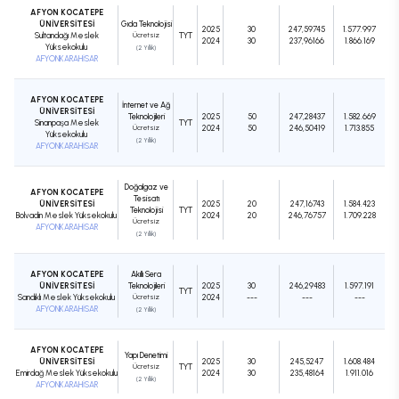
AFYON KOCATEPE
ÜNİVERSİTESİ
Gıda Teknolojisi
2025
30
247,59745
1.577.997
Sultandağı Meslek
Ücretsiz
TYT
2024
30
237,96166
1.866.169
Yüksekokulu
(2 Yıllık)
AFYONKARAHİSAR
AFYON KOCATEPE
İnternet ve Ağ
ÜNİVERSİTESİ
Teknolojileri
2025
50
247,28437
1.582.669
Sinanpaşa Meslek
TYT
Ücretsiz
2024
50
246,50419
1.713.855
Yüksekokulu
(2 Yıllık)
AFYONKARAHİSAR
Doğalgaz ve
AFYON KOCATEPE
Tesisatı
ÜNİVERSİTESİ
2025
20
247,16743
1.584.423
Teknolojisi
TYT
Bolvadin Meslek Yüksekokulu
2024
20
246,76757
1.709.228
Ücretsiz
AFYONKARAHİSAR
(2 Yıllık)
AFYON KOCATEPE
Akıllı Sera
ÜNİVERSİTESİ
Teknolojileri
2025
30
246,29483
1.597.191
TYT
Sandıklı Meslek Yüksekokulu
Ücretsiz
2024
---
---
---
AFYONKARAHİSAR
(2 Yıllık)
AFYON KOCATEPE
Yapı Denetimi
ÜNİVERSİTESİ
2025
30
245,5247
1.608.484
Ücretsiz
TYT
Emirdağ Meslek Yüksekokulu
2024
30
235,48164
1.911.016
(2 Yıllık)
AFYONKARAHİSAR