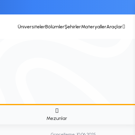
Üniversiteler
Bölümler
Şehirler
Materyaller
Araçlar
Mezunlar
Güncelleme:
10.06.2025