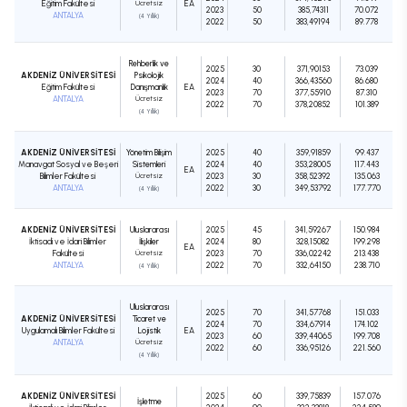
Eğitim Fakültesi
Ücretsiz
EA
2023
50
385,74311
70.072
ANTALYA
(4 Yıllık)
2022
50
383,49194
89.778
Rehberlik ve
2025
30
371,90153
73.039
AKDENİZ ÜNİVERSİTESİ
Psikolojik
2024
40
366,43560
86.680
Eğitim Fakültesi
Danışmanlık
EA
2023
70
377,55910
87.310
ANTALYA
Ücretsiz
2022
70
378,20852
101.389
(4 Yıllık)
AKDENİZ ÜNİVERSİTESİ
Yönetim Bilişim
2025
40
359,91859
99.437
Manavgat Sosyal ve Beşeri
Sistemleri
2024
40
353,28005
117.443
EA
Bilimler Fakültesi
Ücretsiz
2023
30
358,52392
135.063
ANTALYA
2022
30
349,53792
177.770
(4 Yıllık)
AKDENİZ ÜNİVERSİTESİ
Uluslararası
2025
45
341,59267
150.984
İktisadi ve İdari Bilimler
İlişkiler
2024
80
328,15082
199.298
EA
Fakültesi
Ücretsiz
2023
70
336,02242
213.438
ANTALYA
2022
70
332,64150
238.710
(4 Yıllık)
Uluslararası
2025
70
341,57768
151.033
AKDENİZ ÜNİVERSİTESİ
Ticaret ve
2024
70
334,67914
174.102
Uygulamalı Bilimler Fakültesi
Lojistik
EA
2023
60
339,44065
199.708
ANTALYA
Ücretsiz
2022
60
336,95126
221.560
(4 Yıllık)
AKDENİZ ÜNİVERSİTESİ
2025
60
339,75839
157.076
İşletme