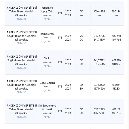
AKDENİZ ÜNİVERSİTESİ
Robotik ve
Teknik Bilimler Meslek
Yapay Zeka
2025
70
350,41994
395.144
TYT
Yüksekokulu
Ücretsiz
2024
---
---
---
ANTALYA
(2 Yıllık)
AKDENİZ ÜNİVERSİTESİ
Radyoterapi
Sağlık Hizmetleri Meslek
2025
20
349,5705
400.548
Ücretsiz
TYT
Yüksekokulu
2024
20
341,75399
467.764
(2 Yıllık)
ANTALYA
AKDENİZ ÜNİVERSİTESİ
Diyaliz
Sağlık Hizmetleri Meslek
2025
70
341,07822
458.780
Ücretsiz
TYT
Yüksekokulu
2024
70
333,21445
533.357
(2 Yıllık)
ANTALYA
AKDENİZ ÜNİVERSİTESİ
Çocuk Gelişimi
Sağlık Hizmetleri Meslek
2025
30
337,53532
485.064
Ücretsiz
TYT
Yüksekokulu
2024
80
327,14566
585.801
(2 Yıllık)
ANTALYA
AKDENİZ ÜNİVERSİTESİ
Sivil Savunma ve
Teknik Bilimler Meslek
İtfaiyecilik
2025
70
337,12983
488.129
TYT
Yüksekokulu
Ücretsiz
2024
70
325,79805
598.234
ANTALYA
(2 Yıllık)