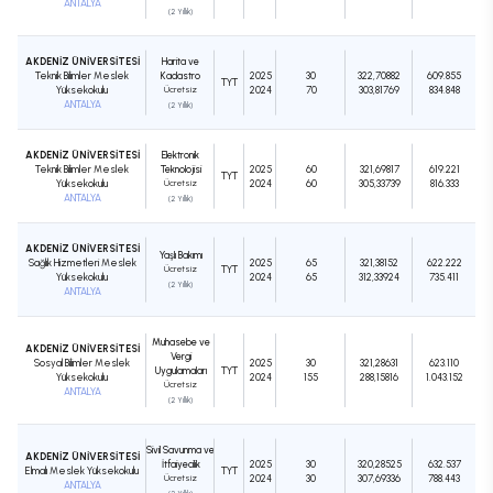
ANTALYA
(2 Yıllık)
AKDENİZ ÜNİVERSİTESİ
Harita ve
Teknik Bilimler Meslek
Kadastro
2025
30
322,70882
609.855
TYT
Yüksekokulu
Ücretsiz
2024
70
303,81769
834.848
ANTALYA
(2 Yıllık)
AKDENİZ ÜNİVERSİTESİ
Elektronik
Teknik Bilimler Meslek
Teknolojisi
2025
60
321,69817
619.221
TYT
Yüksekokulu
Ücretsiz
2024
60
305,33739
816.333
ANTALYA
(2 Yıllık)
AKDENİZ ÜNİVERSİTESİ
Yaşlı Bakımı
Sağlık Hizmetleri Meslek
2025
65
321,38152
622.222
Ücretsiz
TYT
Yüksekokulu
2024
65
312,33924
735.411
(2 Yıllık)
ANTALYA
Muhasebe ve
AKDENİZ ÜNİVERSİTESİ
Vergi
Sosyal Bilimler Meslek
2025
30
321,28631
623.110
Uygulamaları
TYT
Yüksekokulu
2024
155
288,15816
1.043.152
Ücretsiz
ANTALYA
(2 Yıllık)
Sivil Savunma ve
AKDENİZ ÜNİVERSİTESİ
İtfaiyecilik
2025
30
320,28525
632.537
Elmalı Meslek Yüksekokulu
TYT
Ücretsiz
2024
30
307,69336
788.443
ANTALYA