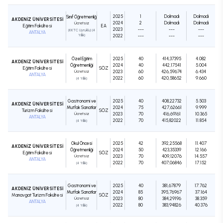
2025
1
Dolmadı
Dolmadı
Sınıf Öğretmenliği
AKDENİZ ÜNİVERSİTESİ
2024
2
Dolmadı
Dolmadı
Ücretsiz
Eğitim Fakültesi
EA
2023
---
---
---
(KKTC Uyruklu) (4
ANTALYA
Yıllık)
2022
---
---
---
Özel Eğitim
2025
40
414,37395
4.082
AKDENİZ ÜNİVERSİTESİ
Öğretmenliği
2024
40
442,17541
5.004
Eğitim Fakültesi
SÖZ
Ücretsiz
2023
60
426,59674
6.434
ANTALYA
2022
60
420,58652
9.660
(4 Yıllık)
Gastronomi ve
2025
40
408,22732
5.503
AKDENİZ ÜNİVERSİTESİ
Mutfak Sanatları
2024
75
427,62661
9.999
Turizm Fakültesi
SÖZ
Ücretsiz
2023
70
416,69161
10.365
ANTALYA
2022
70
415,82022
11.854
(4 Yıllık)
Okul Öncesi
2025
42
392,25568
11.407
AKDENİZ ÜNİVERSİTESİ
Öğretmenliği
2024
50
423,35339
12.166
Eğitim Fakültesi
SÖZ
Ücretsiz
2023
70
409,12076
14.557
ANTALYA
2022
70
407,06846
17.152
(4 Yıllık)
Gastronomi ve
2025
40
381,67879
17.762
AKDENİZ ÜNİVERSİTESİ
Mutfak Sanatları
2024
85
395,76967
37.164
Manavgat Turizm Fakültesi
SÖZ
Ücretsiz
2023
80
384,29196
38.359
ANTALYA
2022
80
383,94826
40.376
(4 Yıllık)