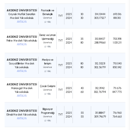
AKDENİZ ÜNİVERSİTESİ
Pastacılık ve
Göynük Mutfak Sanatları
Ekmekçilik
2025
30
314,13444
693.316
TYT
Meslek Yüksekokulu
Ücretsiz
2024
30
305,17527
818.310
ANTALYA
(2 Yıllık)
Deniz ve Liman
AKDENİZ ÜNİVERSİTESİ
İşletmeciliği
2025
35
313,18457
703.398
Finike Meslek Yüksekokulu
TYT
Ücretsiz
2024
80
288,99661
1.031.211
ANTALYA
(2 Yıllık)
AKDENİZ ÜNİVERSİTESİ
Medya ve
Sosyal Bilimler Meslek
İletişim
2025
80
312,55231
710.040
TYT
Yüksekokulu
Ücretsiz
2024
80
302,56719
850.342
ANTALYA
(2 Yıllık)
AKDENİZ ÜNİVERSİTESİ
Çocuk Gelişimi
Manavgat Meslek
2025
40
312,3942
711.676
Ücretsiz
TYT
Yüksekokulu
2024
60
302,76794
847.775
(2 Yıllık)
ANTALYA
Bilgisayar
AKDENİZ ÜNİVERSİTESİ
Programcılığı
2025
55
311,88847
716.960
Elmalı Meslek Yüksekokulu
TYT
Ücretsiz
2024
55
309,74679
764.663
ANTALYA
(2 Yıllık)