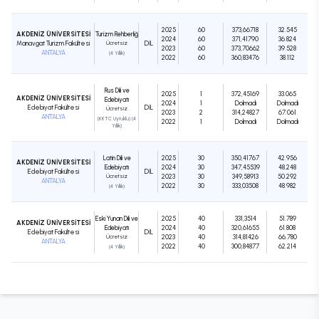
2025
60
373,66718
32.545
AKDENİZ ÜNİVERSİTESİ
Turizm Rehberliği
2024
60
371,41790
36.824
Manavgat Turizm Fakültesi
Ücretsiz
DIL
2023
60
373,70662
39.528
ANTALYA
(4 Yıllık)
2022
60
360,83476
38.112
Rus Dili ve
2025
1
372,45169
33.065
AKDENİZ ÜNİVERSİTESİ
Edebiyatı
2024
1
Dolmadı
Dolmadı
Edebiyat Fakültesi
DIL
Ücretsiz
2023
2
314,24827
67.061
ANTALYA
(KKTC Uyruklu) (4
2022
1
Dolmadı
Dolmadı
Yıllık)
Latin Dili ve
2025
30
350,41767
42.956
AKDENİZ ÜNİVERSİTESİ
Edebiyatı
2024
30
347,45539
48.248
Edebiyat Fakültesi
DIL
Ücretsiz
2023
30
349,58913
50.292
ANTALYA
2022
30
333,03508
48.982
(4 Yıllık)
Eski Yunan Dili ve
2025
40
331,3514
51.789
AKDENİZ ÜNİVERSİTESİ
Edebiyatı
2024
40
320,61655
61.808
Edebiyat Fakültesi
DIL
Ücretsiz
2023
40
314,81426
66.780
ANTALYA
2022
40
300,84877
62.214
(4 Yıllık)