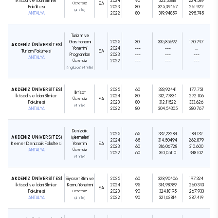
İktisadi ve İdari Bilimler
2024
90
322,33818
224.589
Ücretsiz
EA
Fakültesi
2023
80
325,39467
261.922
(4 Yıllık)
ANTALYA
2022
80
319,94859
295.745
Turizm ve
Gastronomi
2025
30
335,85692
170.747
AKDENİZ ÜNİVERSİTESİ
Yönetimi
2024
---
---
...
Turizm Fakültesi
EA
Programları
2023
---
---
---
ANTALYA
Ücretsiz
2022
---
---
---
(İngilizce) (4 Yıllık)
AKDENİZ ÜNİVERSİTESİ
2025
60
333,92441
177.751
İktisat
İktisadi ve İdari Bilimler
2024
80
312,77834
272.106
Ücretsiz
EA
Fakültesi
2023
80
312,11522
333.626
(4 Yıllık)
ANTALYA
2022
80
304,54305
380.767
Denizcilik
2025
65
332,23284
184.132
AKDENİZ ÜNİVERSİTESİ
İşletmeleri
2024
65
314,50494
262.879
Kemer Denizcilik Fakültesi
Yönetimi
EA
2023
60
316,06728
310.600
ANTALYA
Ücretsiz
2022
60
310,05110
348.102
(4 Yıllık)
AKDENİZ ÜNİVERSİTESİ
Siyaset Bilimi ve
2025
60
328,90406
197.324
İktisadi ve İdari Bilimler
Kamu Yönetimi
2024
95
314,98789
260.343
EA
Fakültesi
Ücretsiz
2023
90
324,18195
267.933
ANTALYA
2022
90
321,62814
287.419
(4 Yıllık)