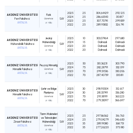
2025
25
304,64429
292.125
AKDENİZ ÜNİVERSİTESİ
Fizik
2024
25
286,63543
313.817
Fen Fakültesi
Ücretsiz
SAY
2023
25
307,70741
299.839
ANTALYA
(4 Yıllık)
2022
25
289,95832
326.741
Jeoloji
2025
10
303,07464
297.680
AKDENİZ ÜNİVERSİTESİ
Mühendisliği
2024
15
Dolmadı
Dolmadı
Mühendislik Fakültesi
SAY
Ücretsiz
2023
20
Dolmadı
Dolmadı
ANTALYA
2022
20
Dolmadı
Dolmadı
(4 Yıllık)
2025
50
301,36231
303.790
AKDENİZ ÜNİVERSİTESİ
Peyzaj Mimarlığı
2024
75
282,28791
332.019
Mimarlık Fakültesi
Ücretsiz
SAY
2023
70
299,31536
330.206
ANTALYA
(4 Yıllık)
2022
70
287,40739
335.811
Şehir ve Bölge
2025
30
298,95504
312.617
AKDENİZ ÜNİVERSİTESİ
Planlama
2024
30
281,33749
336.280
Mimarlık Fakültesi
SAY
Ücretsiz
2023
70
291,18199
363.223
ANTALYA
2022
70
279,33097
366.697
(4 Yıllık)
Tarım Makineleri
2025
25
297,86562
316.763
AKDENİZ ÜNİVERSİTESİ
ve Teknolojileri
2024
25
279,04279
346.650
Ziraat Fakültesi
Mühendisliği
SAY
2023
35
289,91080
368.751
ANTALYA
Ücretsiz
2022
35
277,26220
375.180
(4 Yıllık)