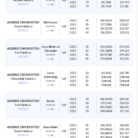
Mimarlık Fakültesi
Ücretsiz
SAY
2023
70
341,13981
207.373
ANTALYA
(4 Yıllık)
2022
70
331,47331
212.186
2025
30
334,04241
208.205
AKDENİZ ÜNİVERSİTESİ
Bitki Koruma
2024
30
317,95818
213.622
Ziraat Fakültesi
Ücretsiz
SAY
2023
40
342,02349
205.437
ANTALYA
(4 Yıllık)
2022
40
336,33314
202.013
Uzay Bilimleri ve
2025
35
316,03565
255.565
AKDENİZ ÜNİVERSİTESİ
Teknolojileri
2024
35
292,36808
291.623
Fen Fakültesi
SAY
Ücretsiz
2023
30
307,87589
299.285
ANTALYA
2022
30
293,18698
315.576
(4 Yıllık)
Çevre
2025
20
314,31021
260.789
AKDENİZ ÜNİVERSİTESİ
Mühendisliği
2024
30
Dolmadı
Dolmadı
Mühendislik Fakültesi
SAY
Ücretsiz
2023
30
Dolmadı
Dolmadı
ANTALYA
2022
30
Dolmadı
Dolmadı
(4 Yıllık)
2025
40
306,96939
284.232
AKDENİZ ÜNİVERSİTESİ
Biyoloji
2024
40
291,12401
296.201
Fen Fakültesi
Ücretsiz
SAY
2023
55
305,92823
306.016
ANTALYA
(4 Yıllık)
2022
55
289,84858
327.135
2025
30
306,3455
286.303
AKDENİZ ÜNİVERSİTESİ
Bahçe Bitkileri
2024
30
290,98626
296.763
Ziraat Fakültesi
Ücretsiz
SAY
2023
40
306,88439
302.707
ANTALYA
(4 Yıllık)
2022
40
305,58364
276.886