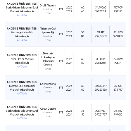
AKDENİZ ÜNİVERSİTESİ
Grafik Tasarımı
Serik Gülsün-Süleyman Süral
2025
60
311,79565
717.909
Ücretsiz
TYT
Meslek Yüksekokulu
2024
60
310,75124
753.150
(2 Yıllık)
ANTALYA
AKDENİZ ÜNİVERSİTESİ
Turizm ve Otel
Manavgat Meslek
İşletmeciliği
2025
30
311,417
721.955
TYT
Yüksekokulu
Ücretsiz
2024
80
292,67771
979.860
ANTALYA
(2 Yıllık)
Elektronik
AKDENİZ ÜNİVERSİTESİ
Haberleşme
Teknik Bilimler Meslek
2025
60
311,11815
725.069
Teknolojisi
TYT
Yüksekokulu
2024
60
298,12884
906.911
Ücretsiz
ANTALYA
(2 Yıllık)
AKDENİZ ÜNİVERSİTESİ
Turist Rehberliği
Demre Dr. Hasan Ünal
2025
60
308,67547
751.663
Ücretsiz
TYT
Meslek Yüksekokulu
2024
60
300,53556
875.747
(2 Yıllık)
ANTALYA
AKDENİZ ÜNİVERSİTESİ
Çocuk Gelişimi
Serik Gülsün-Süleyman Süral
2025
35
305,97871
781.580
Ücretsiz
TYT
Meslek Yüksekokulu
2024
50
297,21797
919.016
(2 Yıllık)
ANTALYA