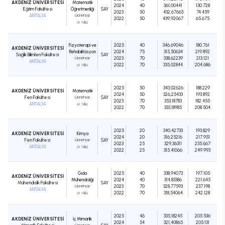
AKDENİZ ÜNİVERSİTESİ
Matematik
2024
40
361,00441
130.728
Eğitim Fakültesi
Öğretmenliği
SAY
2023
50
432,67663
74.459
ANTALYA
Ücretsiz
2022
50
439,92067
65.675
(4 Yıllık)
Fizyoterapi ve
2025
40
346,69046
180.761
AKDENİZ ÜNİVERSİTESİ
Rehabilitasyon
2024
75
315,50634
219.892
Sağlık Bilimleri Fakültesi
SAY
Ücretsiz
2023
70
338,62239
213.121
ANTALYA
2022
70
335,02844
204.686
(4 Yıllık)
2025
50
343,02626
188.229
AKDENİZ ÜNİVERSİTESİ
Matematik
2024
50
326,25433
193.892
Fen Fakültesi
Ücretsiz
SAY
2023
70
353,18783
182.455
ANTALYA
(4 Yıllık)
2022
70
333,18985
208.504
2025
20
340,42733
193.829
AKDENİZ ÜNİVERSİTESİ
Kimya
2024
20
316,25216
217.951
Fen Fakültesi
Ücretsiz
SAY
2023
25
329,36311
235.667
ANTALYA
(4 Yıllık)
2022
25
315,41066
249.993
Gıda
2025
40
338,94073
197.105
AKDENİZ ÜNİVERSİTESİ
Mühendisliği
2024
40
314,83386
221.645
Mühendislik Fakültesi
SAY
Ücretsiz
2023
70
328,77593
237.198
ANTALYA
2022
70
318,54064
242.128
(4 Yıllık)
2025
46
335,18245
205.536
AKDENİZ ÜNİVERSİTESİ
İç Mimarlık
2024
54
321,40865
205.131