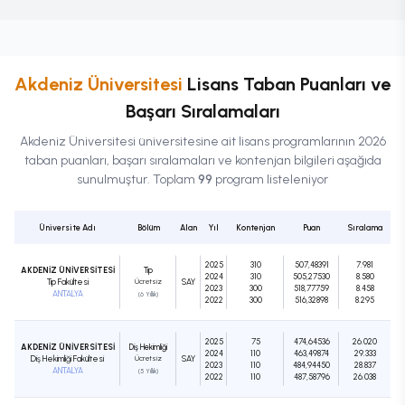
Akdeniz Üniversitesi
Lisans
Taban Puanları ve
Başarı Sıralamaları
Akdeniz Üniversitesi
üniversitesine ait
lisans
programlarının 2026
taban puanları, başarı sıralamaları ve kontenjan bilgileri aşağıda
sunulmuştur. Toplam
99
program listeleniyor
Üniversite Adı
Bölüm
Alan
Yıl
Kontenjan
Puan
Sıralama
2025
310
507,48391
7.981
AKDENİZ ÜNİVERSİTESİ
Tıp
2024
310
505,27530
8.580
Tıp Fakültesi
Ücretsiz
SAY
2023
300
518,77759
8.458
ANTALYA
(6 Yıllık)
2022
300
516,32898
8.295
2025
75
474,64536
26.020
AKDENİZ ÜNİVERSİTESİ
Diş Hekimliği
2024
110
463,49874
29.333
Diş Hekimliği Fakültesi
Ücretsiz
SAY
2023
110
484,94450
28.837
ANTALYA
(5 Yıllık)
2022
110
487,58796
26.038