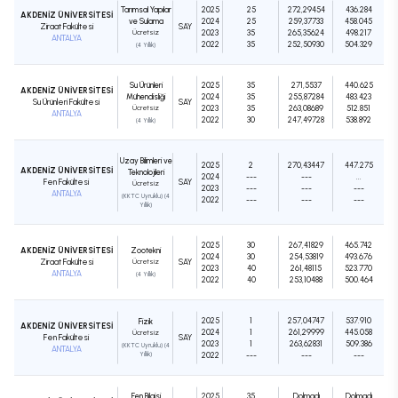
Tarımsal Yapılar
2025
25
272,29454
436.284
AKDENİZ ÜNİVERSİTESİ
ve Sulama
2024
25
259,37733
458.045
Ziraat Fakültesi
SAY
Ücretsiz
2023
35
265,35624
498.217
ANTALYA
2022
35
252,50930
504.329
(4 Yıllık)
Su Ürünleri
2025
35
271,5537
440.625
AKDENİZ ÜNİVERSİTESİ
Mühendisliği
2024
35
255,87284
483.423
Su Ürünleri Fakültesi
SAY
Ücretsiz
2023
35
263,08689
512.851
ANTALYA
2022
30
247,49728
538.892
(4 Yıllık)
Uzay Bilimleri ve
2025
2
270,43447
447.275
AKDENİZ ÜNİVERSİTESİ
Teknolojileri
2024
---
---
...
Fen Fakültesi
SAY
Ücretsiz
2023
---
---
---
ANTALYA
(KKTC Uyruklu) (4
2022
---
---
---
Yıllık)
2025
30
267,41829
465.742
AKDENİZ ÜNİVERSİTESİ
Zootekni
2024
30
254,53819
493.676
Ziraat Fakültesi
Ücretsiz
SAY
2023
40
261,48115
523.770
ANTALYA
(4 Yıllık)
2022
40
253,10488
500.464
2025
1
257,04747
537.910
Fizik
AKDENİZ ÜNİVERSİTESİ
2024
1
261,29999
445.058
Ücretsiz
Fen Fakültesi
SAY
2023
1
263,62831
509.386
(KKTC Uyruklu) (4
ANTALYA
Yıllık)
2022
---
---
---
Fen Bilgisi
2025
35
Dolmadı
Dolmadı