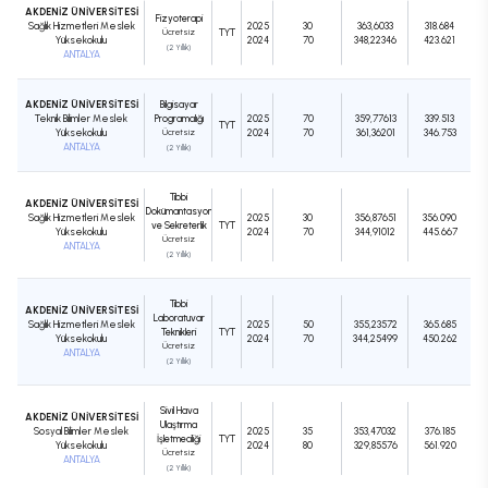
AKDENİZ ÜNİVERSİTESİ
Fizyoterapi
Sağlık Hizmetleri Meslek
2025
30
363,6033
318.684
Ücretsiz
TYT
Yüksekokulu
2024
70
348,22346
423.621
(2 Yıllık)
ANTALYA
AKDENİZ ÜNİVERSİTESİ
Bilgisayar
Teknik Bilimler Meslek
Programcılığı
2025
70
359,77613
339.513
TYT
Yüksekokulu
Ücretsiz
2024
70
361,36201
346.753
ANTALYA
(2 Yıllık)
Tıbbi
AKDENİZ ÜNİVERSİTESİ
Dokümantasyon
Sağlık Hizmetleri Meslek
2025
30
356,87651
356.090
ve Sekreterlik
TYT
Yüksekokulu
2024
70
344,91012
445.667
Ücretsiz
ANTALYA
(2 Yıllık)
Tıbbi
AKDENİZ ÜNİVERSİTESİ
Laboratuvar
Sağlık Hizmetleri Meslek
2025
50
355,23572
365.685
Teknikleri
TYT
Yüksekokulu
2024
70
344,25499
450.262
Ücretsiz
ANTALYA
(2 Yıllık)
Sivil Hava
AKDENİZ ÜNİVERSİTESİ
Ulaştırma
Sosyal Bilimler Meslek
2025
35
353,47032
376.185
İşletmeciliği
TYT
Yüksekokulu
2024
80
329,85576
561.920
Ücretsiz
ANTALYA
(2 Yıllık)