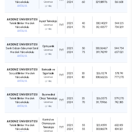
Yüksekokulu
Ücretsiz
2024
60
329,88976
561.608
ANTALYA
(2 Yıllık)
AKDENİZ ÜNİVERSİTESİ
İnşaat Teknolojisi
Teknik Bilimler Meslek
2025
40
330,14029
544.125
Ücretsiz
TYT
Yüksekokulu
2024
70
312,43577
734.329
(2 Yıllık)
ANTALYA
AKDENİZ ÜNİVERSİTESİ
Optisyenlik
Serik Gülsün-Süleyman Süral
2025
50
330,06467
544.754
Ücretsiz
TYT
Meslek Yüksekokulu
2024
75
319,74299
657.021
(2 Yıllık)
ANTALYA
AKDENİZ ÜNİVERSİTESİ
Bankacılık ve
Sosyal Bilimler Meslek
Sigortacılık
2025
30
326,11274
578.741
TYT
Yüksekokulu
Ücretsiz
2024
80
308,66226
777.270
ANTALYA
(2 Yıllık)
AKDENİZ ÜNİVERSİTESİ
Biyomedikal
Teknik Bilimler Meslek
Cihaz Teknolojisi
2025
35
326,0575
579.270
TYT
Yüksekokulu
Ücretsiz
2024
70
311,70966
742.385
ANTALYA
(2 Yıllık)
Kontrol ve
AKDENİZ ÜNİVERSİTESİ
Otomasyon
Teknik Bilimler Meslek
2025
55
323,45911
602.851
Teknolojisi
TYT
Yüksekokulu
2024
55
303,86074
834.321
Ücretsiz