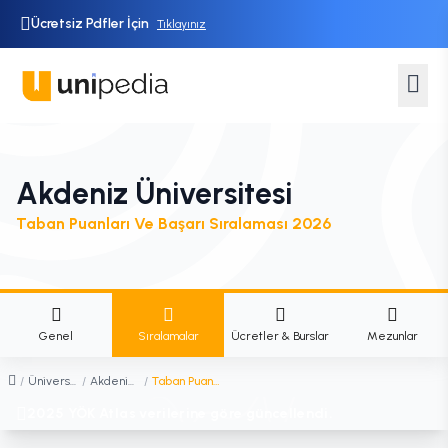
Ücretsiz Pdfler İçin
Tıklayınız
Akdeniz Üniversitesi
Taban Puanları Ve Başarı Sıralaması 2026
Genel
Sıralamalar
Ücretler & Burslar
Mezunlar
/
Üniversiteler
/
Akdeniz Üniversitesi
/
Taban Puanları ve Başarı Sıralaması
2025 YÖK Atlas verilerine göre güncellendi.