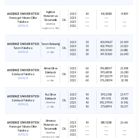
İngilizce
AKDENİZ ÜNİVERSİTESİ
2025
40
418,58583
14.809
Mütercim ve
Manavgat Yabancı Diller
2024
---
---
...
Tercümanlık
DIL
Fakültesi
2023
---
---
---
Ücretsiz
ANTALYA
2022
---
---
---
(İngilizce) (4 Yıllık)
2025
55
403,09637
20.409
AKDENİZ ÜNİVERSİTESİ
Turizm Rehberliği
2024
55
402,99615
23.320
Turizm Fakültesi
Ücretsiz
DIL
2023
50
403,51540
26.882
ANTALYA
(4 Yıllık)
2022
50
391,92300
26.690
Alman Dili ve
2025
60
396,88047
22.858
AKDENİZ ÜNİVERSİTESİ
Edebiyatı
2024
60
395,68158
26.280
Edebiyat Fakültesi
DIL
Ücretsiz
2023
60
397,02079
29.522
ANTALYA
2022
60
376,28054
32.318
(4 Yıllık)
Rus Dili ve
2025
40
395,2558
23.477
AKDENİZ ÜNİVERSİTESİ
Edebiyatı
2024
40
391,11133
28.183
Edebiyat Fakültesi
DIL
Ücretsiz
2023
40
392,29954
31.546
ANTALYA
2022
40
373,83914
33.257
(4 Yıllık)
Almanca
AKDENİZ ÜNİVERSİTESİ
2025
40
388,15288
26.461
Mütercim ve
Manavgat Yabancı Diller
2024
---
---
...
Tercümanlık
DIL
Fakültesi
2023
---
---
---
Ücretsiz
ANTALYA
2022
---
---
---
(Almanca) (4 Yıllık)