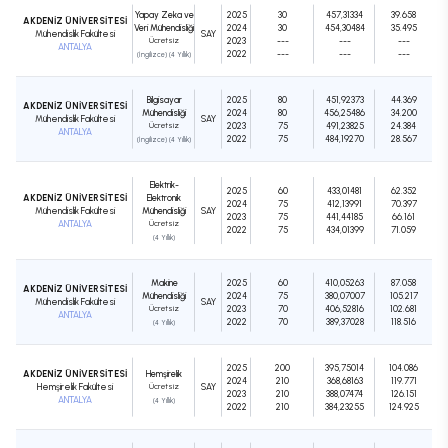
Yapay Zeka ve
2025
30
457,31334
39.658
AKDENİZ ÜNİVERSİTESİ
Veri Mühendisliği
2024
30
454,30484
35.495
Mühendislik Fakültesi
SAY
Ücretsiz
2023
---
---
---
ANTALYA
2022
---
---
---
(İngilizce) (4 Yıllık)
Bilgisayar
2025
80
451,92373
44.369
AKDENİZ ÜNİVERSİTESİ
Mühendisliği
2024
80
456,25486
34.200
Mühendislik Fakültesi
SAY
Ücretsiz
2023
75
491,23825
24.384
ANTALYA
2022
75
484,19270
28.567
(İngilizce) (4 Yıllık)
Elektrik-
2025
60
433,01481
62.352
AKDENİZ ÜNİVERSİTESİ
Elektronik
2024
75
412,13991
70.397
Mühendislik Fakültesi
Mühendisliği
SAY
2023
75
441,44185
66.161
ANTALYA
Ücretsiz
2022
75
434,01399
71.059
(4 Yıllık)
Makine
2025
60
410,05263
87.058
AKDENİZ ÜNİVERSİTESİ
Mühendisliği
2024
75
380,07007
105.217
Mühendislik Fakültesi
SAY
Ücretsiz
2023
70
406,52816
102.681
ANTALYA
2022
70
389,37028
118.516
(4 Yıllık)
2025
200
395,75014
104.086
AKDENİZ ÜNİVERSİTESİ
Hemşirelik
2024
210
368,68163
119.771
Hemşirelik Fakültesi
Ücretsiz
SAY
2023
210
388,07474
126.151
ANTALYA
(4 Yıllık)
2022
210
384,23255
124.925