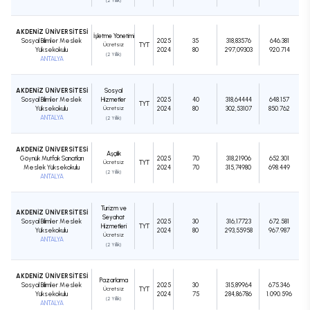
(2 Yıllık)
AKDENİZ ÜNİVERSİTESİ
İşletme Yönetimi
Sosyal Bilimler Meslek
2025
35
318,83576
646.381
Ücretsiz
TYT
Yüksekokulu
2024
80
297,09303
920.714
(2 Yıllık)
ANTALYA
AKDENİZ ÜNİVERSİTESİ
Sosyal
Sosyal Bilimler Meslek
Hizmetler
2025
40
318,64444
648.157
TYT
Yüksekokulu
Ücretsiz
2024
80
302,53107
850.762
ANTALYA
(2 Yıllık)
AKDENİZ ÜNİVERSİTESİ
Aşçılık
Göynük Mutfak Sanatları
2025
70
318,21906
652.301
Ücretsiz
TYT
Meslek Yüksekokulu
2024
70
315,74980
698.449
(2 Yıllık)
ANTALYA
Turizm ve
AKDENİZ ÜNİVERSİTESİ
Seyahat
Sosyal Bilimler Meslek
2025
30
316,17723
672.581
Hizmetleri
TYT
Yüksekokulu
2024
80
293,55958
967.987
Ücretsiz
ANTALYA
(2 Yıllık)
AKDENİZ ÜNİVERSİTESİ
Pazarlama
Sosyal Bilimler Meslek
2025
30
315,89964
675.346
Ücretsiz
TYT
Yüksekokulu
2024
75
284,86786
1.090.596
(2 Yıllık)
ANTALYA