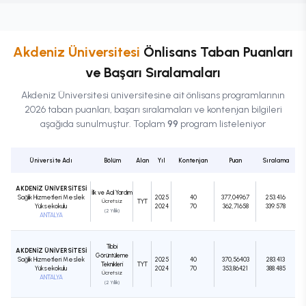
Akdeniz Üniversitesi
Önlisans
Taban Puanları
ve Başarı Sıralamaları
Akdeniz Üniversitesi
üniversitesine ait
önlisans
programlarının
2026 taban puanları, başarı sıralamaları ve kontenjan bilgileri
aşağıda sunulmuştur. Toplam
99
program listeleniyor
Üniversite Adı
Bölüm
Alan
Yıl
Kontenjan
Puan
Sıralama
AKDENİZ ÜNİVERSİTESİ
İlk ve Acil Yardım
Sağlık Hizmetleri Meslek
2025
40
377,04967
253.416
Ücretsiz
TYT
Yüksekokulu
2024
70
362,71658
339.578
(2 Yıllık)
ANTALYA
Tıbbi
AKDENİZ ÜNİVERSİTESİ
Görüntüleme
Sağlık Hizmetleri Meslek
2025
40
370,56403
283.413
Teknikleri
TYT
Yüksekokulu
2024
70
353,86421
388.485
Ücretsiz
ANTALYA
(2 Yıllık)