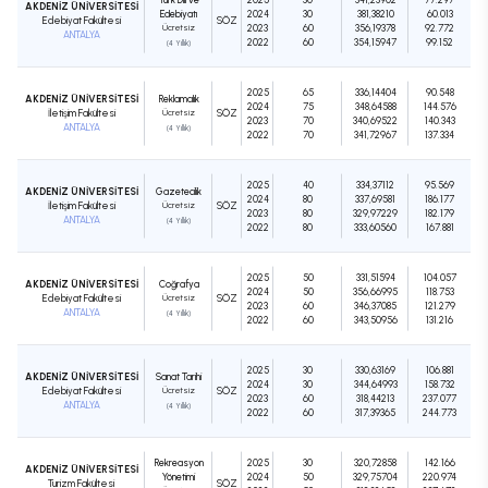
AKDENİZ ÜNİVERSİTESİ
Edebiyatı
2024
30
381,38210
60.013
Edebiyat Fakültesi
SÖZ
Ücretsiz
2023
60
356,19378
92.772
ANTALYA
2022
60
354,15947
99.152
(4 Yıllık)
2025
65
336,14404
90.548
AKDENİZ ÜNİVERSİTESİ
Reklamcılık
2024
75
348,64588
144.576
İletişim Fakültesi
Ücretsiz
SÖZ
2023
70
340,69522
140.343
ANTALYA
(4 Yıllık)
2022
70
341,72967
137.334
2025
40
334,37112
95.569
AKDENİZ ÜNİVERSİTESİ
Gazetecilik
2024
80
337,69581
186.177
İletişim Fakültesi
Ücretsiz
SÖZ
2023
80
329,97229
182.179
ANTALYA
(4 Yıllık)
2022
80
333,60560
167.881
2025
50
331,51594
104.057
AKDENİZ ÜNİVERSİTESİ
Coğrafya
2024
50
356,66995
118.753
Edebiyat Fakültesi
Ücretsiz
SÖZ
2023
60
346,37085
121.279
ANTALYA
(4 Yıllık)
2022
60
343,50956
131.216
2025
30
330,63169
106.881
AKDENİZ ÜNİVERSİTESİ
Sanat Tarihi
2024
30
344,64993
158.732
Edebiyat Fakültesi
Ücretsiz
SÖZ
2023
60
318,44213
237.077
ANTALYA
(4 Yıllık)
2022
60
317,39365
244.773
Rekreasyon
2025
30
320,72858
142.166
AKDENİZ ÜNİVERSİTESİ
Yönetimi
2024
50
329,75704
220.974
Turizm Fakültesi
SÖZ