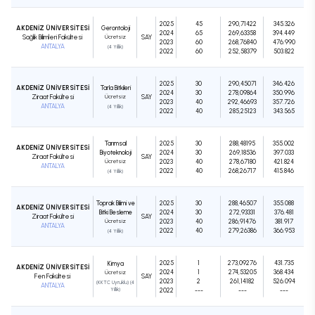
2025
45
290,71422
345.326
AKDENİZ ÜNİVERSİTESİ
Gerontoloji
2024
65
269,63358
394.449
Sağlık Bilimleri Fakültesi
Ücretsiz
SAY
2023
60
268,76840
476.990
ANTALYA
(4 Yıllık)
2022
60
252,58379
503.822
2025
30
290,45071
346.426
AKDENİZ ÜNİVERSİTESİ
Tarla Bitkileri
2024
30
278,09864
350.996
Ziraat Fakültesi
Ücretsiz
SAY
2023
40
292,46693
357.726
ANTALYA
(4 Yıllık)
2022
40
285,25123
343.565
Tarımsal
2025
30
288,48195
355.002
AKDENİZ ÜNİVERSİTESİ
Biyoteknoloji
2024
30
269,18536
397.033
Ziraat Fakültesi
SAY
Ücretsiz
2023
40
278,67180
421.824
ANTALYA
2022
40
268,26717
415.846
(4 Yıllık)
Toprak Bilimi ve
2025
30
288,46507
355.088
AKDENİZ ÜNİVERSİTESİ
Bitki Besleme
2024
30
272,93331
376.481
Ziraat Fakültesi
SAY
Ücretsiz
2023
40
286,91476
381.917
ANTALYA
2022
40
279,26386
366.953
(4 Yıllık)
2025
1
273,09276
431.735
Kimya
AKDENİZ ÜNİVERSİTESİ
2024
1
274,53205
368.434
Ücretsiz
Fen Fakültesi
SAY
2023
2
261,14182
526.094
(KKTC Uyruklu) (4
ANTALYA
Yıllık)
2022
---
---
---