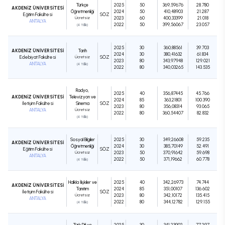
Türkçe
2025
50
369,59676
28.780
AKDENİZ ÜNİVERSİTESİ
Öğretmenliği
2024
50
410,48903
21.287
Eğitim Fakültesi
SÖZ
Ücretsiz
2023
60
400,33399
21.018
ANTALYA
2022
50
399,56067
23.057
(4 Yıllık)
2025
30
360,88561
39.703
AKDENİZ ÜNİVERSİTESİ
Tarih
2024
30
380,41632
61.834
Edebiyat Fakültesi
Ücretsiz
SÖZ
2023
80
343,97948
129.021
ANTALYA
(4 Yıllık)
2022
80
340,03265
143.535
Radyo,
2025
40
356,87445
45.766
AKDENİZ ÜNİVERSİTESİ
Televizyon ve
2024
85
363,21801
100.390
İletişim Fakültesi
Sinema
SÖZ
2023
80
356,08314
93.065
ANTALYA
Ücretsiz
2022
80
360,54407
82.832
(4 Yıllık)
Sosyal Bilgiler
2025
30
349,26608
59.235
AKDENİZ ÜNİVERSİTESİ
Öğretmenliği
2024
30
385,70149
52.491
Eğitim Fakültesi
SÖZ
Ücretsiz
2023
50
370,91642
59.698
ANTALYA
2022
50
371,19662
60.778
(4 Yıllık)
Halkla İlişkiler ve
2025
40
342,26973
74.744
AKDENİZ ÜNİVERSİTESİ
Tanıtım
2024
85
351,00107
136.602
İletişim Fakültesi
SÖZ
Ücretsiz
2023
80
342,10172
135.415
ANTALYA
2022
80
344,12782
129.155
(4 Yıllık)
Türk Dili ve
2025
30
341,23902
77.297