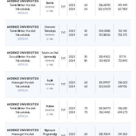
AKDENİZ ÜNİVERSİTESİ
Elektrik
Teknik Bilimler Meslek
2025
65
336,68743
491.449
Ücretsiz
TYT
Yüksekokulu
2024
65
322,67670
627.803
(2 Yıllık)
ANTALYA
AKDENİZ ÜNİVERSİTESİ
Otomotiv
Teknik Bilimler Meslek
Teknolojisi
2025
30
334,03082
512.140
TYT
Yüksekokulu
Ücretsiz
2024
65
315,38206
702.372
ANTALYA
(2 Yıllık)
AKDENİZ ÜNİVERSİTESİ
Turizm ve Otel
Sosyal Bilimler Meslek
İşletmeciliği
2025
30
333,41422
517.111
TYT
Yüksekokulu
Ücretsiz
2024
80
313,40231
723.845
ANTALYA
(2 Yıllık)
AKDENİZ ÜNİVERSİTESİ
Aşçılık
Manavgat Meslek
2025
60
331,09937
536.023
Ücretsiz
TYT
Yüksekokulu
2024
60
323,61635
618.956
(2 Yıllık)
ANTALYA
AKDENİZ ÜNİVERSİTESİ
Makine
Teknik Bilimler Meslek
2025
70
331,06975
536.283
Ücretsiz
TYT
Yüksekokulu
2024
70
316,14410
694.273
(2 Yıllık)
ANTALYA
AKDENİZ ÜNİVERSİTESİ
Bilgisayar
Manavgat Meslek
Programcılığı
2025
60
330,43614
541.565
TYT