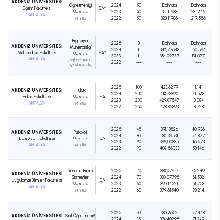
AKDENİZ ÜNİVERSİTESİ
Öğretmenliği
2024
50
Dolmadı
Dolmadı
Eğitim Fakültesi
SAY
Ücretsiz
2023
50
331,11938
231.246
ANTALYA
2022
50
328,11986
219.556
(4 Yıllık)
Bilgisayar
2025
3
Dolmadı
Dolmadı
AKDENİZ ÜNİVERSİTESİ
Mühendisliği
2024
1
342,77648
160.594
Mühendislik Fakültesi
SAY
Ücretsiz
2023
1
384,09727
131.677
ANTALYA
(İngilizce) (KKTC
2022
---
---
---
Uyruklu) (4 Yıllık)
2025
100
423,6279
11.141
AKDENİZ ÜNİVERSİTESİ
Hukuk
2024
200
413,73390
21.528
Hukuk Fakültesi
Ücretsiz
EA
2023
200
429,87547
13.084
ANTALYA
(4 Yıllık)
2022
260
428,86893
18.728
2025
45
391,18526
40.936
AKDENİZ ÜNİVERSİTESİ
Psikoloji
2024
80
384,39531
54.877
Edebiyat Fakültesi
Ücretsiz
EA
2023
90
399,00835
46.673
ANTALYA
(4 Yıllık)
2022
90
402,56033
53.146
Yönetim Bilişim
2025
70
388,07917
45.249
AKDENİZ ÜNİVERSİTESİ
Sistemleri
2024
70
380,07795
61.582
Uygulamalı Bilimler Fakültesi
EA
Ücretsiz
2023
60
390,14521
61.753
ANTALYA
2022
60
379,61540
98.214
(4 Yıllık)
2025
30
380,2652
57.448
AKDENİZ ÜNİVERSİTESİ
Sınıf Öğretmenliği
2024
35
374,40295
71.349