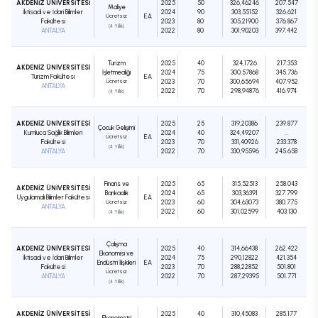
AKDENİZ ÜNİVERSİTESİ
2025
50
326,46246
207.547
Maliye
İktisadi ve İdari Bilimler
2024
90
303,55152
326.621
Ücretsiz
EA
Fakültesi
2023
80
305,21900
376.867
(4 Yıllık)
ANTALYA
2022
80
301,90203
397.442
Turizm
2025
40
324,1726
217.353
AKDENİZ ÜNİVERSİTESİ
İşletmeciliği
2024
75
300,57868
345.736
Turizm Fakültesi
EA
Ücretsiz
2023
70
300,65694
407.952
ANTALYA
2022
70
298,94876
416.974
(4 Yıllık)
AKDENİZ ÜNİVERSİTESİ
2025
25
319,20386
239.877
Çocuk Gelişimi
Kumluca Sağlık Bilimleri
2024
40
324,49207
...
Ücretsiz
EA
Fakültesi
2023
70
331,40926
233.378
(4 Yıllık)
ANTALYA
2022
70
330,95596
245.658
Finans ve
2025
65
315,52513
258.043
AKDENİZ ÜNİVERSİTESİ
Bankacılık
2024
65
303,36391
327.799
Uygulamalı Bilimler Fakültesi
EA
Ücretsiz
2023
60
304,63073
380.775
ANTALYA
2022
60
301,02599
403.130
(4 Yıllık)
Çalışma
AKDENİZ ÜNİVERSİTESİ
2025
40
314,66438
262.422
Ekonomisi ve
İktisadi ve İdari Bilimler
2024
75
290,12822
421.354
Endüstri İlişkileri
EA
Fakültesi
2023
70
288,22852
501.801
Ücretsiz
ANTALYA
2022
70
287,29395
501.771
(4 Yıllık)
AKDENİZ ÜNİVERSİTESİ
2025
40
310,45083
285.177
Ekonometri