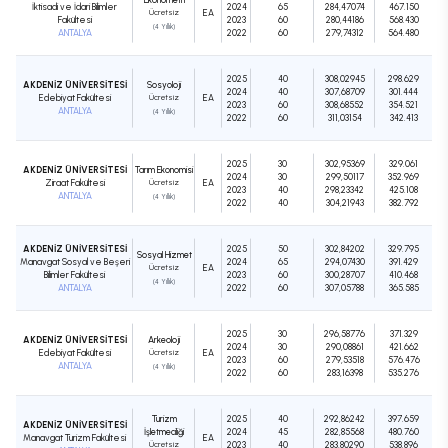
İktisadi ve İdari Bilimler
2024
65
284,47074
467.150
Ücretsiz
EA
Fakültesi
2023
60
280,44186
568.430
(4 Yıllık)
ANTALYA
2022
60
279,74312
564.480
2025
40
308,02945
298.629
AKDENİZ ÜNİVERSİTESİ
Sosyoloji
2024
40
307,68709
301.444
Edebiyat Fakültesi
Ücretsiz
EA
2023
60
308,68552
354.521
ANTALYA
(4 Yıllık)
2022
60
311,03154
342.413
2025
30
302,95369
329.061
AKDENİZ ÜNİVERSİTESİ
Tarım Ekonomisi
2024
30
299,50117
352.969
Ziraat Fakültesi
Ücretsiz
EA
2023
40
298,23342
425.108
ANTALYA
(4 Yıllık)
2022
40
304,21943
382.792
AKDENİZ ÜNİVERSİTESİ
2025
50
302,84202
329.795
Sosyal Hizmet
Manavgat Sosyal ve Beşeri
2024
65
294,07430
391.429
Ücretsiz
EA
Bilimler Fakültesi
2023
60
300,28707
410.468
(4 Yıllık)
ANTALYA
2022
60
307,05788
365.585
2025
30
296,58776
371.329
AKDENİZ ÜNİVERSİTESİ
Arkeoloji
2024
30
290,08861
421.662
Edebiyat Fakültesi
Ücretsiz
EA
2023
60
279,53518
576.476
ANTALYA
(4 Yıllık)
2022
60
283,16398
535.276
Turizm
2025
40
292,86242
397.659
AKDENİZ ÜNİVERSİTESİ
İşletmeciliği
2024
45
282,85568
480.760
Manavgat Turizm Fakültesi
EA
Ücretsiz
2023
40
283,80290
538.896