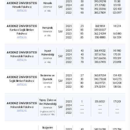
2025
50
390,09298
111.381
AKDENİZ ÜNİVERSİTESİ
Mimarlık
2024
60
371,57082
115.931
Mimarlık Fakültesi
Ücretsiz
SAY
2023
90
392,35546
120.433
ANTALYA
(4 Yıllık)
2022
90
385,27809
123.597
AKDENİZ ÜNİVERSİTESİ
2025
25
368,9854
141.214
Hemşirelik
Kumluca Sağlık Bilimleri
2024
85
339,00557
...
Ücretsiz
SAY
Fakültesi
2023
85
362,24284
165.880
(4 Yıllık)
ANTALYA
2022
85
358,48883
161.554
İnşaat
2025
40
368,49032
141.980
AKDENİZ ÜNİVERSİTESİ
Mühendisliği
2024
40
337,61766
170.311
Mühendislik Fakültesi
SAY
Ücretsiz
2023
70
347,66656
193.519
ANTALYA
2022
70
330,67493
213.898
(4 Yıllık)
Beslenme ve
2025
27
360,87054
154.433
AKDENİZ ÜNİVERSİTESİ
Diyetetik
2024
30
340,75268
164.273
Sağlık Bilimleri Fakültesi
SAY
Ücretsiz
2023
80
363,19721
164.208
ANTALYA
2022
80
374,32514
138.106
(4 Yıllık)
Yapay Zeka ve
2025
1
351,60121
171.201
AKDENİZ ÜNİVERSİTESİ
Veri Mühendisliği
2024
---
---
...
Mühendislik Fakültesi
SAY
Ücretsiz
2023
---
---
---
ANTALYA
(İngilizce) (KKTC
2022
---
---
---
Uyruklu) (4 Yıllık)
İlköğretim
2025
40
349,26748
175.784