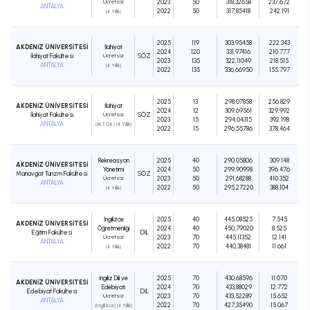
Ücretsiz
2023
50
318,32658
237.672
ANTALYA
2022
50
317,85418
242.191
(4 Yıllık)
2025
119
303,95458
222.343
AKDENİZ ÜNİVERSİTESİ
İlahiyat
2024
120
331,97416
210.777
İlahiyat Fakültesi
Ücretsiz
SÖZ
2023
135
322,11049
218.515
ANTALYA
(4 Yıllık)
2022
135
336,66950
155.797
2025
13
298,07858
256.829
AKDENİZ ÜNİVERSİTESİ
İlahiyat
2024
12
309,69561
329.992
İlahiyat Fakültesi
Ücretsiz
SÖZ
2023
15
294,04315
392.198
ANTALYA
(M.T.O.K.) (4 Yıllık)
2022
15
296,55786
378.464
Rekreasyon
2025
40
290,05806
309.148
AKDENİZ ÜNİVERSİTESİ
Yönetimi
2024
50
299,90998
396.476
Manavgat Turizm Fakültesi
SÖZ
Ücretsiz
2023
50
291,68288
410.352
ANTALYA
2022
50
295,27220
388.104
(4 Yıllık)
İngilizce
2025
40
445,08525
7.545
AKDENİZ ÜNİVERSİTESİ
Öğretmenliği
2024
40
450,79020
8.525
Eğitim Fakültesi
DIL
Ücretsiz
2023
70
445,11352
12.141
ANTALYA
2022
70
440,38481
11.661
(4 Yıllık)
İngiliz Dili ve
2025
70
430,68596
11.070
AKDENİZ ÜNİVERSİTESİ
Edebiyatı
2024
70
433,88029
12.772
Edebiyat Fakültesi
DIL
Ücretsiz
2023
70
433,52289
15.652
ANTALYA
2022
70
427,35490
15.067
(İngilizce) (4 Yıllık)