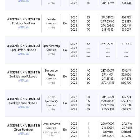
ANTALYA
2022
40
285,81769
513.478
(4 Yıllık)
2025
35
291,34952
408.782
AKDENİZ ÜNİVERSİTESİ
Felsefe
2024
50
277,55480
528.335
Edebiyat Fakültesi
Ücretsiz
EA
2023
70
276,56246
603.418
ANTALYA
(4 Yıllık)
2022
70
283,19342
535.037
2025
55
290,99898
411.457
AKDENİZ ÜNİVERSİTESİ
Spor Yöneticiliği
2024
---
---
...
Spor Bilimleri Fakültesi
Ücretsiz
EA
2023
---
---
---
ANTALYA
(4 Yıllık)
2022
---
---
---
Ekonomi ve
2025
40
287,49679
438.248
AKDENİZ ÜNİVERSİTESİ
Finans
2024
60
274,41951
558.056
Serik İşletme Fakültesi
EA
Ücretsiz
2023
60
271,88142
647.874
ANTALYA
2022
60
270,43753
650.730
(4 Yıllık)
Turizm
2025
30
286,34393
447.651
AKDENİZ ÜNİVERSİTESİ
İşletmeciliği
2024
35
273,54070
566.478
Serik İşletme Fakültesi
EA
Ücretsiz
2023
30
273,76769
629.838
ANTALYA
2022
30
275,36103
603.973
(4 Yıllık)
2025
1
208,97009
1.272.746
Tarım Ekonomisi
AKDENİZ ÜNİVERSİTESİ
2024
1
216,39034
1.297.653
Ücretsiz
Ziraat Fakültesi
EA
2023
1
Dolmadı
Dolmadı
(KKTC Uyruklu) (4
ANTALYA
Yıllık)
2022
1
306,10274
371.225