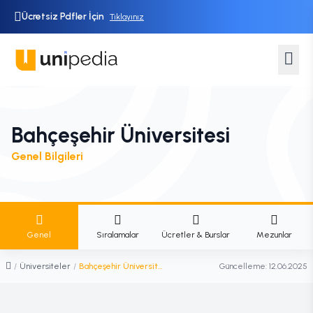
Ücretsiz Pdfler İçin
Tıklayınız
Bahçeşehir Üniversitesi
Genel Bilgileri
Genel
Sıralamalar
Ücretler & Burslar
Mezunlar
/
Üniversiteler
/
Bahçeşehir Üniversitesi
Güncelleme:
12.06.2025