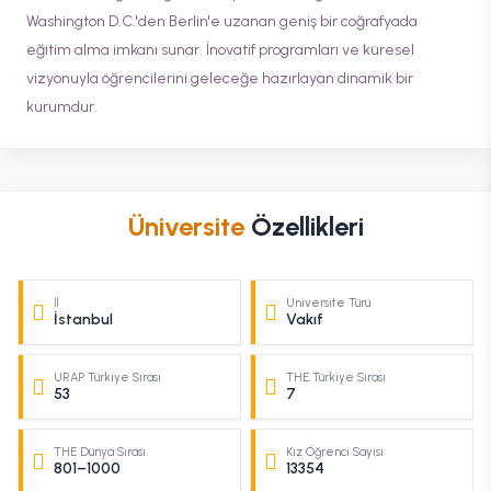
Washington D.C.'den Berlin'e uzanan geniş bir coğrafyada
eğitim alma imkanı sunar. İnovatif programları ve küresel
vizyonuyla öğrencilerini geleceğe hazırlayan dinamik bir
kurumdur.
Üniversite
Özellikleri
İl
Üniversite Türü
İstanbul
Vakıf
URAP Türkiye Sırası
THE Türkiye Sırası
53
7
THE Dünya Sırası
Kız Öğrenci Sayısı
801–1000
13354