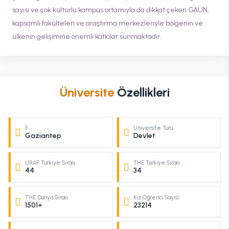
sayısı ve çok kültürlü kampüs ortamıyla da dikkat çeken GAÜN,
kapsamlı fakülteleri ve araştırma merkezleriyle bölgenin ve
ülkenin gelişimine önemli katkılar sunmaktadır.
Üniversite
Özellikleri
İl
Üniversite Türü
Gaziantep
Devlet
URAP Türkiye Sırası
THE Türkiye Sırası
44
34
THE Dünya Sırası
Kız Öğrenci Sayısı
1501+
23214