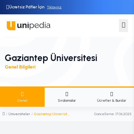
Ücretsiz Pdfler İçin
Tıklayınız
Gaziantep Üniversitesi
Genel Bilgileri
Genel
Sıralamalar
Ücretler & Burslar
/
Üniversiteler
/
Gaziantep Üniversitesi
Güncelleme:
17.06.2025