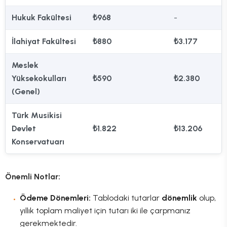
Hukuk Fakültesi
₺968
-
İlahiyat Fakültesi
₺880
₺3.177
Meslek
Yüksekokulları
₺590
₺2.380
(Genel)
Türk Musikisi
Devlet
₺1.822
₺13.206
Konservatuarı
Önemli Notlar:
Ödeme Dönemleri:
Tablodaki tutarlar
dönemlik
olup,
yıllık toplam maliyet için tutarı iki ile çarpmanız
gerekmektedir.