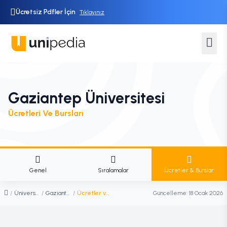
Ücretsiz Pdfler İçin
Tıklayınız
Gaziantep Üniversitesi
Ücretleri Ve Bursları
Genel
Sıralamalar
Ücretler & Burslar
/
Üniversiteler
/
Gaziantep Üniversitesi
/
Ücretler ve Burslar
Güncelleme:
18 Ocak 2026