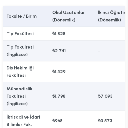
Okul Uzatanlar
İkinci Öğretim
Fakülte / Birim
(Dönemlik)
(Dönemlik)
Tıp Fakültesi
₺1.828
-
Tıp Fakültesi
₺2.741
-
(İngilizce)
Diş Hekimliği
₺1.529
-
Fakültesi
Mühendislik
Fakültesi
₺1.798
₺7.093
(İngilizce)
İktisadi ve İdari
₺968
₺3.573
Bilimler Fak.