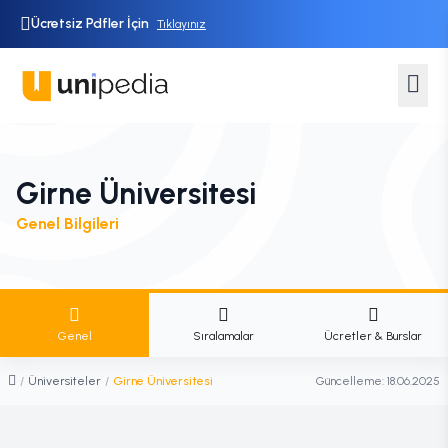
Ücretsiz Pdfler İçin
Tıklayınız
Girne Üniversitesi
Genel Bilgileri
Genel
Sıralamalar
Ücretler & Burslar
/
Üniversiteler
/
Girne Üniversitesi
Güncelleme:
18.06.2025