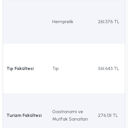
Hemşirelik
261.376 TL
Tıp Fakültesi
Tıp
561.643 TL
Gastronomi ve
Turizm Fakültesi
276.131 TL
Mutfak Sanatları