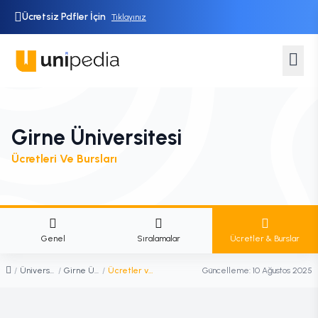
Ücretsiz Pdfler İçin
Tıklayınız
Girne Üniversitesi
Ücretleri Ve Bursları
Genel
Sıralamalar
Ücretler & Burslar
/
Üniversiteler
/
Girne Üniversitesi
/
Ücretler ve Burslar
Güncelleme:
10 Ağustos 2025