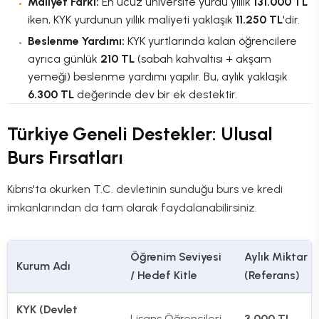
Maliyet Farkı:
En ucuz üniversite yurdu yıllık
131.000 TL
iken, KYK yurdunun yıllık maliyeti yaklaşık
11.250 TL
'dir.
Beslenme Yardımı:
KYK yurtlarında kalan öğrencilere
ayrıca günlük
210 TL
(sabah kahvaltısı + akşam
yemeği) beslenme yardımı yapılır. Bu, aylık yaklaşık
6.300 TL
değerinde dev bir ek destektir.
Türkiye Geneli Destekler: Ulusal
Burs Fırsatları
Kıbrıs'ta okurken T.C. devletinin sunduğu burs ve kredi
imkanlarından da tam olarak faydalanabilirsiniz.
Öğrenim Seviyesi
Aylık Miktar
Kurum Adı
/ Hedef Kitle
(Referans)
KYK (Devlet
Lisans Öğrencileri
3.000 TL