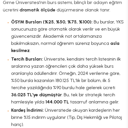
Girne Üniversitesi'nin burs sistemi, bilinçli bir adayın eğitim
ücretini
dramatik ölçüde
düşürmesine olanak tanır.
ÖSYM Bursları (%25, %50, %75, %100):
Bu burslar, YKS
sonucunuza göre otomatik olarak verilir ve en büyük
güvencenizdir. Akademik not ortalamanıza
bakılmaksızın, normal öğrenim süreniz boyunca
asla
kesilmez
.
Tercih Bursları:
Üniversite, kendisini tercih listesinin ilk
sıralarına yazan öğrencileri çok daha yüksek burs
oranlarıyla ödüllendirir. Örneğin, 2024 verilerine göre,
%50 bursla kazanılan 180.125 TL'lik bir bölüm, ilk 5
tercihe yazıldığında %90 burslu hale gelerek ücreti
36.025 TL'ye düşmüştür
. Bu, tek bir stratejik tercih
hamlesiyle yılda
144.000 TL
tasarruf anlamına gelir.
Kardeş İndirimi:
Üniversitede okuyan kardeşlerin her
birine %15 indirim uygulanır (Tıp, Diş Hekimliği ve Pilotaj
hariç).