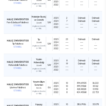
Ücretli
2023
---
---
---
İSTANBUL
(İngilizce) (Ücretli)
2022
---
---
---
(4 Yıllık)
Moleküler Biyoloji
2025
2
Dolmadı
Dolmadı
HALİÇ ÜNİVERSİTESİ
ve Genetik
2024
7
Dolmadı
Dolmadı
Fen-Edebiyat Fakültesi
SAY
Ücretli
2023
---
---
---
İSTANBUL
(İngilizce) (Ücretli)
2022
---
---
---
(4 Yıllık)
2025
23
Dolmadı
Dolmadı
Tıp
HALİÇ ÜNİVERSİTESİ
2024
---
---
...
Ücretli
Tıp Fakültesi
SAY
2023
---
---
---
(İngilizce) (Ücretli)
İSTANBUL
(6 Yıllık)
2022
---
---
---
Yazılım
2025
8
Dolmadı
Dolmadı
HALİÇ ÜNİVERSİTESİ
Mühendisliği
2024
19
Dolmadı
Dolmadı
Mühendislik Fakültesi
SAY
Ücretli
2023
---
---
---
İSTANBUL
(İngilizce) (Ücretli)
2022
---
---
---
(4 Yıllık)
Yönetim Bilişim
2025
10
394,69535
36.222
HALİÇ ÜNİVERSİTESİ
Sistemleri
2024
10
399,29368
35.162
İşletme Fakültesi
EA
Burslu
2023
8
428,43028
13.953
İSTANBUL
(İngilizce) (Burslu)
2022
8
424,45068
22.723
(4 Yıllık)
2025
10
381,67456
55.078
Psikoloji
HALİÇ ÜNİVERSİTESİ