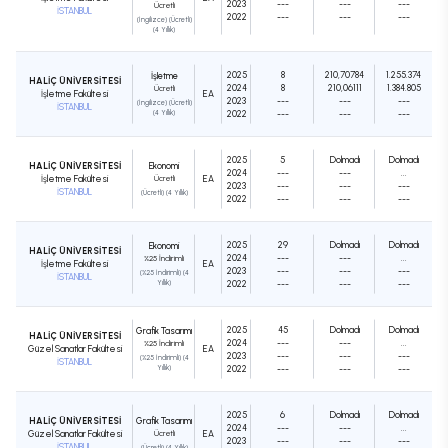
2023
---
---
---
Ücretli
İSTANBUL
2022
---
---
---
(İngilizce) (Ücretli)
(4 Yıllık)
2025
8
210,70784
1.255.374
İşletme
HALİÇ ÜNİVERSİTESİ
2024
8
210,06111
1.384.805
Ücretli
İşletme Fakültesi
EA
2023
---
---
---
(İngilizce) (Ücretli)
İSTANBUL
(4 Yıllık)
2022
---
---
---
2025
5
Dolmadı
Dolmadı
HALİÇ ÜNİVERSİTESİ
Ekonomi
2024
---
---
...
İşletme Fakültesi
Ücretli
EA
2023
---
---
---
İSTANBUL
(Ücretli) (4 Yıllık)
2022
---
---
---
2025
29
Dolmadı
Dolmadı
Ekonomi
HALİÇ ÜNİVERSİTESİ
2024
---
---
...
%25 İndirimli
İşletme Fakültesi
EA
2023
---
---
---
(%25 İndirimli) (4
İSTANBUL
Yıllık)
2022
---
---
---
2025
45
Dolmadı
Dolmadı
Grafik Tasarımı
HALİÇ ÜNİVERSİTESİ
2024
---
---
...
%25 İndirimli
Güzel Sanatlar Fakültesi
EA
2023
---
---
---
(%25 İndirimli) (4
İSTANBUL
Yıllık)
2022
---
---
---
2025
6
Dolmadı
Dolmadı
HALİÇ ÜNİVERSİTESİ
Grafik Tasarımı
2024
---
---
...
Güzel Sanatlar Fakültesi
Ücretli
EA
2023
---
---
---
İSTANBUL
(Ücretli) (4 Yıllık)