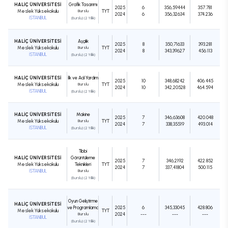
HALİÇ ÜNİVERSİTESİ
Grafik Tasarımı
2025
6
356,59444
357.781
Meslek Yüksekokulu
Burslu
TYT
2024
6
356,32634
374.236
İSTANBUL
(Burslu) (2 Yıllık)
HALİÇ ÜNİVERSİTESİ
Aşçılık
2025
8
350,71633
393.281
Meslek Yüksekokulu
Burslu
TYT
2024
8
343,39627
456.113
İSTANBUL
(Burslu) (2 Yıllık)
HALİÇ ÜNİVERSİTESİ
İlk ve Acil Yardım
2025
10
348,68242
406.445
Meslek Yüksekokulu
Burslu
TYT
2024
10
342,20528
464.594
İSTANBUL
(Burslu) (2 Yıllık)
HALİÇ ÜNİVERSİTESİ
Makine
2025
7
346,63608
420.048
Meslek Yüksekokulu
Burslu
TYT
2024
7
338,35519
493.014
İSTANBUL
(Burslu) (2 Yıllık)
Tıbbi
HALİÇ ÜNİVERSİTESİ
Görüntüleme
2025
7
346,2192
422.852
Meslek Yüksekokulu
Teknikleri
TYT
2024
7
337,41804
500.115
İSTANBUL
Burslu
(Burslu) (2 Yıllık)
Oyun Geliştirme
HALİÇ ÜNİVERSİTESİ
ve Programlama
2025
6
345,33045
428.806
Meslek Yüksekokulu
TYT
Burslu
2024
---
---
---
İSTANBUL
(Burslu) (2 Yıllık)