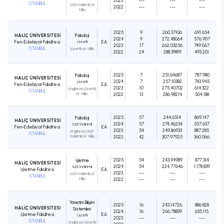
2023
---
---
---
İSTANBUL
(%25 İndirimli) (4
2022
---
---
---
Yıllık)
2025
9
260,37106
691.654
HALİÇ ÜNİVERSİTESİ
Psikoloji
2024
9
272,48064
576.907
Fen-Edebiyat Fakültesi
Ücretli
EA
2023
17
262,03256
749.067
İSTANBUL
(Ücretli) (4 Yıllık)
2022
24
288,39891
493.201
2025
7
251,64687
787.980
Psikoloji
HALİÇ ÜNİVERSİTESİ
2024
7
257,10382
743.945
Ücretli
Fen-Edebiyat Fakültesi
EA
2023
10
275,40702
614.322
(İngilizce) (Ücretli)
İSTANBUL
(4 Yıllık)
2022
13
286,98214
504.188
2025
57
244,6514
869.147
Psikoloji
HALİÇ ÜNİVERSİTESİ
2024
57
274,46234
557.637
%25 İndirimli
Fen-Edebiyat Fakültesi
EA
2023
54
249,86933
887.285
(İngilizce) (%25
İSTANBUL
İndirimli) (4 Yıllık)
2022
42
307,97925
360.066
2025
54
243,94989
877.314
İşletme
HALİÇ ÜNİVERSİTESİ
2024
54
224,77646
1.178.839
%25 İndirimli
İşletme Fakültesi
EA
2023
---
---
---
(%25 İndirimli) (4
İSTANBUL
Yıllık)
2022
---
---
---
Yönetim Bilişim
2025
16
243,14726
886.828
HALİÇ ÜNİVERSİTESİ
Sistemleri
2024
16
266,78839
635.115
İşletme Fakültesi
EA
Ücretli
2023
---
---
---
İSTANBUL
(İngilizce) (Ücretli)