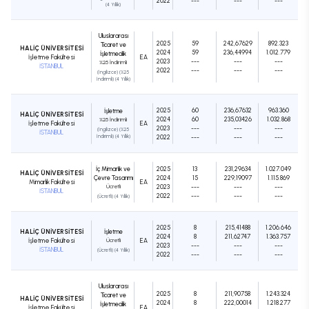
2022
---
---
---
(4 Yıllık)
Uluslararası
2025
59
242,67629
892.323
Ticaret ve
HALİÇ ÜNİVERSİTESİ
2024
59
236,44994
1.012.779
İşletmecilik
İşletme Fakültesi
EA
2023
---
---
---
%25 İndirimli
İSTANBUL
2022
---
---
---
(İngilizce) (%25
İndirimli) (4 Yıllık)
2025
60
236,67632
963.360
İşletme
HALİÇ ÜNİVERSİTESİ
2024
60
235,03426
1.032.868
%25 İndirimli
İşletme Fakültesi
EA
2023
---
---
---
(İngilizce) (%25
İSTANBUL
İndirimli) (4 Yıllık)
2022
---
---
---
İç Mimarlık ve
2025
13
231,29634
1.027.049
HALİÇ ÜNİVERSİTESİ
Çevre Tasarımı
2024
15
229,19097
1.115.869
Mimarlık Fakültesi
EA
Ücretli
2023
---
---
---
İSTANBUL
2022
---
---
---
(Ücretli) (4 Yıllık)
2025
8
215,41488
1.206.646
HALİÇ ÜNİVERSİTESİ
İşletme
2024
8
211,62747
1.363.757
İşletme Fakültesi
Ücretli
EA
2023
---
---
---
İSTANBUL
(Ücretli) (4 Yıllık)
2022
---
---
---
Uluslararası
2025
8
211,90758
1.243.324
Ticaret ve
HALİÇ ÜNİVERSİTESİ
2024
8
222,00014
1.218.277
İşletmecilik
İşletme Fakültesi
EA