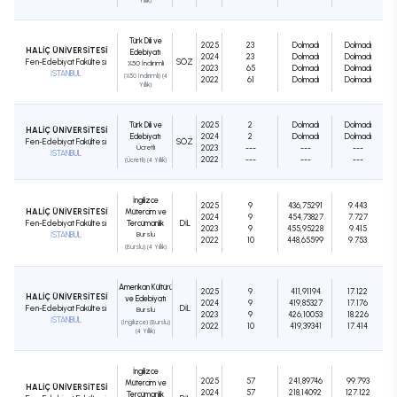
Yıllık)
Türk Dili ve
2025
23
Dolmadı
Dolmadı
HALİÇ ÜNİVERSİTESİ
Edebiyatı
2024
23
Dolmadı
Dolmadı
Fen-Edebiyat Fakültesi
SÖZ
%50 İndirimli
2023
65
Dolmadı
Dolmadı
İSTANBUL
(%50 İndirimli) (4
2022
61
Dolmadı
Dolmadı
Yıllık)
Türk Dili ve
2025
2
Dolmadı
Dolmadı
HALİÇ ÜNİVERSİTESİ
Edebiyatı
2024
2
Dolmadı
Dolmadı
Fen-Edebiyat Fakültesi
SÖZ
Ücretli
2023
---
---
---
İSTANBUL
2022
---
---
---
(Ücretli) (4 Yıllık)
İngilizce
2025
9
436,75291
9.443
HALİÇ ÜNİVERSİTESİ
Mütercim ve
2024
9
454,73827
7.727
Fen-Edebiyat Fakültesi
Tercümanlık
DIL
2023
9
455,95228
9.415
İSTANBUL
Burslu
2022
10
448,65599
9.753
(Burslu) (4 Yıllık)
Amerikan Kültürü
2025
9
411,91194
17.122
HALİÇ ÜNİVERSİTESİ
ve Edebiyatı
2024
9
419,85327
17.176
Fen-Edebiyat Fakültesi
DIL
Burslu
2023
9
426,10053
18.226
İSTANBUL
(İngilizce) (Burslu)
2022
10
419,39341
17.414
(4 Yıllık)
İngilizce
2025
57
241,89746
99.793
Mütercim ve
HALİÇ ÜNİVERSİTESİ
2024
57
218,14092
127.122
Tercümanlık