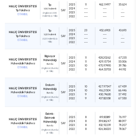
2025
11
462,11497
35.624
Tıp
HALİÇ ÜNİVERSİTESİ
2024
---
---
...
%50 İndirimli
Tıp Fakültesi
SAY
2023
---
---
---
(İngilizce) (%50
İSTANBUL
İndirimli) (6 Yıllık)
2022
---
---
---
2025
23
452,6903
43.693
Tıp
HALİÇ ÜNİVERSİTESİ
2024
---
---
...
%25 İndirimli
Tıp Fakültesi
SAY
2023
---
---
---
(%25 İndirimli) (6
İSTANBUL
Yıllık)
2022
---
---
---
Bilgisayar
2025
11
428,20262
67.235
HALİÇ ÜNİVERSİTESİ
Mühendisliği
2024
11
429,15754
55.006
Mühendislik Fakültesi
SAY
Burslu
2023
10
470,97490
39.786
İSTANBUL
(İngilizce) (Burslu)
2022
11
464,53703
44.192
(4 Yıllık)
Endüstri
2025
10
427,97547
67.459
HALİÇ ÜNİVERSİTESİ
Mühendisliği
2024
10
416,21504
66.446
Mühendislik Fakültesi
SAY
Burslu
2023
9
450,74630
57.492
İSTANBUL
(İngilizce) (Burslu)
2022
9
437,82058
67.550
(4 Yıllık)
Elektrik-
2025
8
419,83389
76.197
Elektronik
HALİÇ ÜNİVERSİTESİ
2024
8
394,86247
88.097
Mühendisliği
Mühendislik Fakültesi
SAY
2023
8
432,92239
74.207
Burslu
İSTANBUL
2022
8
426,36020
78.367
(İngilizce) (Burslu)
(4 Yıllık)