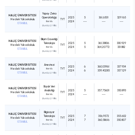
Yapay Zeka
HALİÇ ÜNİVERSİTESİ
Operatörlüğü
2025
5
361,6501
329.165
Meslek Yüksekokulu
TYT
Burslu
2024
---
---
---
İSTANBUL
(Burslu) (2 Yıllık)
Bilişim Güvenliği
HALİÇ ÜNİVERSİTESİ
Teknolojisi
2025
5
361,33806
330.929
Meslek Yüksekokulu
TYT
Burslu
2024
5
364,20772
331.882
İSTANBUL
(Burslu) (2 Yıllık)
HALİÇ ÜNİVERSİTESİ
Anestezi
2025
6
360,05961
337.934
Meslek Yüksekokulu
Burslu
TYT
2024
6
359,40285
357.129
İSTANBUL
(Burslu) (2 Yıllık)
Büyük Veri
HALİÇ ÜNİVERSİTESİ
Analistliği
2025
5
357,75601
350.893
Meslek Yüksekokulu
TYT
Burslu
2024
---
---
---
İSTANBUL
(Burslu) (2 Yıllık)
Bilgisayar
HALİÇ ÜNİVERSİTESİ
Teknolojisi
2025
7
356,9572
355.602
Meslek Yüksekokulu
TYT
Burslu
2024
7
360,58616
350.807
İSTANBUL
(Burslu) (2 Yıllık)