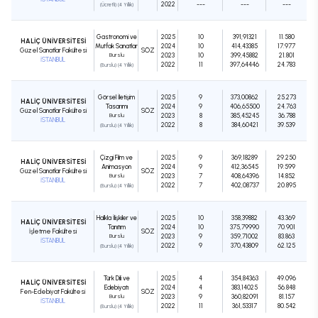
2022
---
---
---
(Ücretli) (4 Yıllık)
Gastronomi ve
2025
10
391,91321
11.580
HALİÇ ÜNİVERSİTESİ
Mutfak Sanatları
2024
10
414,43385
17.977
Güzel Sanatlar Fakültesi
SÖZ
Burslu
2023
10
399,45882
21.801
İSTANBUL
2022
11
397,64446
24.783
(Burslu) (4 Yıllık)
Görsel İletişim
2025
9
373,00862
25.273
HALİÇ ÜNİVERSİTESİ
Tasarımı
2024
9
406,65500
24.763
Güzel Sanatlar Fakültesi
SÖZ
Burslu
2023
8
385,45245
36.788
İSTANBUL
2022
8
384,60421
39.539
(Burslu) (4 Yıllık)
Çizgi Film ve
2025
9
369,18289
29.250
HALİÇ ÜNİVERSİTESİ
Animasyon
2024
9
412,36545
19.599
Güzel Sanatlar Fakültesi
SÖZ
Burslu
2023
7
408,64396
14.852
İSTANBUL
2022
7
402,08737
20.895
(Burslu) (4 Yıllık)
Halkla İlişkiler ve
2025
10
358,39882
43.369
HALİÇ ÜNİVERSİTESİ
Tanıtım
2024
10
375,79990
70.901
İşletme Fakültesi
SÖZ
Burslu
2023
9
359,71002
83.863
İSTANBUL
2022
9
370,43809
62.125
(Burslu) (4 Yıllık)
Türk Dili ve
2025
4
354,84363
49.096
HALİÇ ÜNİVERSİTESİ
Edebiyatı
2024
4
383,14025
56.848
Fen-Edebiyat Fakültesi
SÖZ
Burslu
2023
9
360,82091
81.157
İSTANBUL
2022
11
361,53317
80.542
(Burslu) (4 Yıllık)