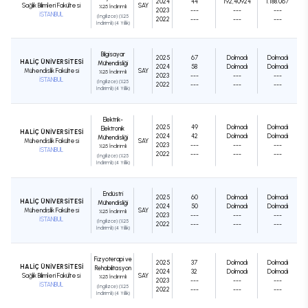
2024
44
192,40924
1.188.067
Sağlık Bilimleri Fakültesi
SAY
%25 İndirimli
2023
---
---
---
İSTANBUL
(İngilizce) (%25
2022
---
---
---
İndirimli) (4 Yıllık)
Bilgisayar
2025
67
Dolmadı
Dolmadı
HALİÇ ÜNİVERSİTESİ
Mühendisliği
2024
58
Dolmadı
Dolmadı
Mühendislik Fakültesi
SAY
%25 İndirimli
2023
---
---
---
İSTANBUL
(İngilizce) (%25
2022
---
---
---
İndirimli) (4 Yıllık)
Elektrik-
2025
49
Dolmadı
Dolmadı
Elektronik
HALİÇ ÜNİVERSİTESİ
2024
42
Dolmadı
Dolmadı
Mühendisliği
Mühendislik Fakültesi
SAY
2023
---
---
---
%25 İndirimli
İSTANBUL
2022
---
---
---
(İngilizce) (%25
İndirimli) (4 Yıllık)
Endüstri
2025
60
Dolmadı
Dolmadı
HALİÇ ÜNİVERSİTESİ
Mühendisliği
2024
50
Dolmadı
Dolmadı
Mühendislik Fakültesi
SAY
%25 İndirimli
2023
---
---
---
İSTANBUL
(İngilizce) (%25
2022
---
---
---
İndirimli) (4 Yıllık)
Fizyoterapi ve
2025
37
Dolmadı
Dolmadı
HALİÇ ÜNİVERSİTESİ
Rehabilitasyon
2024
32
Dolmadı
Dolmadı
Sağlık Bilimleri Fakültesi
SAY
%25 İndirimli
2023
---
---
---
İSTANBUL
(İngilizce) (%25
2022
---
---
---
İndirimli) (4 Yıllık)