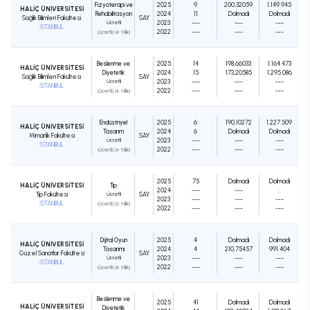
Fizyoterapi ve
2025
9
200,32059
1.149.945
HALİÇ ÜNİVERSİTESİ
Rehabilitasyon
2024
11
Dolmadı
Dolmadı
Sağlık Bilimleri Fakültesi
SAY
Ücretli
2023
---
---
---
İSTANBUL
2022
---
---
---
(Ücretli) (4 Yıllık)
Beslenme ve
2025
14
198,66033
1.164.473
HALİÇ ÜNİVERSİTESİ
Diyetetik
2024
15
173,20585
1.295.086
Sağlık Bilimleri Fakültesi
SAY
Ücretli
2023
---
---
---
İSTANBUL
2022
---
---
---
(Ücretli) (4 Yıllık)
Endüstriyel
2025
6
190,10272
1.227.509
HALİÇ ÜNİVERSİTESİ
Tasarım
2024
6
Dolmadı
Dolmadı
Mimarlık Fakültesi
SAY
Ücretli
2023
---
---
---
İSTANBUL
2022
---
---
---
(Ücretli) (4 Yıllık)
2025
75
Dolmadı
Dolmadı
HALİÇ ÜNİVERSİTESİ
Tıp
2024
---
---
...
Tıp Fakültesi
Ücretli
SAY
2023
---
---
---
İSTANBUL
(Ücretli) (6 Yıllık)
2022
---
---
---
Dijital Oyun
2025
4
Dolmadı
Dolmadı
HALİÇ ÜNİVERSİTESİ
Tasarımı
2024
4
210,75457
991.404
Güzel Sanatlar Fakültesi
SAY
Ücretli
2023
---
---
---
İSTANBUL
2022
---
---
---
(Ücretli) (4 Yıllık)
Beslenme ve
2025
41
Dolmadı
Dolmadı
HALİÇ ÜNİVERSİTESİ
Diyetetik