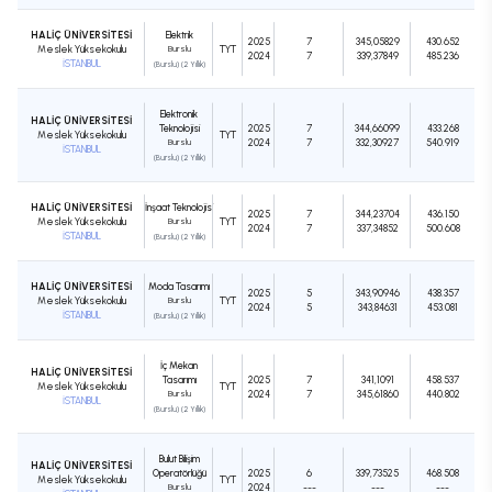
HALİÇ ÜNİVERSİTESİ
Elektrik
2025
7
345,05829
430.652
Meslek Yüksekokulu
Burslu
TYT
2024
7
339,37849
485.236
İSTANBUL
(Burslu) (2 Yıllık)
Elektronik
HALİÇ ÜNİVERSİTESİ
Teknolojisi
2025
7
344,66099
433.268
Meslek Yüksekokulu
TYT
Burslu
2024
7
332,30927
540.919
İSTANBUL
(Burslu) (2 Yıllık)
HALİÇ ÜNİVERSİTESİ
İnşaat Teknolojisi
2025
7
344,23704
436.150
Meslek Yüksekokulu
Burslu
TYT
2024
7
337,34852
500.608
İSTANBUL
(Burslu) (2 Yıllık)
HALİÇ ÜNİVERSİTESİ
Moda Tasarımı
2025
5
343,90946
438.357
Meslek Yüksekokulu
Burslu
TYT
2024
5
343,84631
453.081
İSTANBUL
(Burslu) (2 Yıllık)
İç Mekan
HALİÇ ÜNİVERSİTESİ
Tasarımı
2025
7
341,1091
458.537
Meslek Yüksekokulu
TYT
Burslu
2024
7
345,61860
440.802
İSTANBUL
(Burslu) (2 Yıllık)
Bulut Bilişim
HALİÇ ÜNİVERSİTESİ
Operatörlüğü
2025
6
339,73525
468.508
Meslek Yüksekokulu
TYT
Burslu
2024
---
---
---