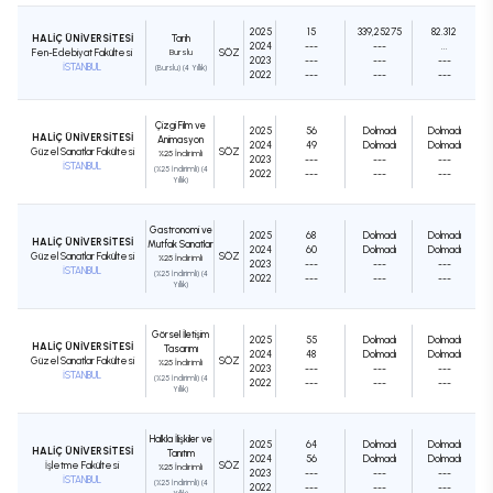
2025
15
339,25275
82.312
HALİÇ ÜNİVERSİTESİ
Tarih
2024
---
---
...
Fen-Edebiyat Fakültesi
Burslu
SÖZ
2023
---
---
---
İSTANBUL
(Burslu) (4 Yıllık)
2022
---
---
---
Çizgi Film ve
2025
56
Dolmadı
Dolmadı
HALİÇ ÜNİVERSİTESİ
Animasyon
2024
49
Dolmadı
Dolmadı
Güzel Sanatlar Fakültesi
SÖZ
%25 İndirimli
2023
---
---
---
İSTANBUL
(%25 İndirimli) (4
2022
---
---
---
Yıllık)
Gastronomi ve
2025
68
Dolmadı
Dolmadı
HALİÇ ÜNİVERSİTESİ
Mutfak Sanatları
2024
60
Dolmadı
Dolmadı
Güzel Sanatlar Fakültesi
SÖZ
%25 İndirimli
2023
---
---
---
İSTANBUL
(%25 İndirimli) (4
2022
---
---
---
Yıllık)
Görsel İletişim
2025
55
Dolmadı
Dolmadı
HALİÇ ÜNİVERSİTESİ
Tasarımı
2024
48
Dolmadı
Dolmadı
Güzel Sanatlar Fakültesi
SÖZ
%25 İndirimli
2023
---
---
---
İSTANBUL
(%25 İndirimli) (4
2022
---
---
---
Yıllık)
Halkla İlişkiler ve
2025
64
Dolmadı
Dolmadı
HALİÇ ÜNİVERSİTESİ
Tanıtım
2024
56
Dolmadı
Dolmadı
İşletme Fakültesi
SÖZ
%25 İndirimli
2023
---
---
---
İSTANBUL
(%25 İndirimli) (4
2022
---
---
---