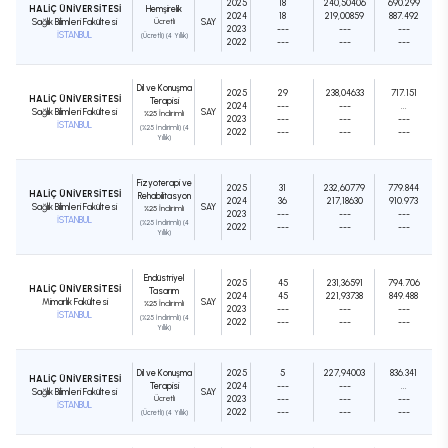
2025
18
240,50406
690.299
HALİÇ ÜNİVERSİTESİ
Hemşirelik
2024
18
219,00859
887.492
Sağlık Bilimleri Fakültesi
Ücretli
SAY
2023
---
---
---
İSTANBUL
(Ücretli) (4 Yıllık)
2022
---
---
---
Dil ve Konuşma
2025
29
238,04633
717.151
HALİÇ ÜNİVERSİTESİ
Terapisi
2024
---
---
...
Sağlık Bilimleri Fakültesi
SAY
%25 İndirimli
2023
---
---
---
İSTANBUL
(%25 İndirimli) (4
2022
---
---
---
Yıllık)
Fizyoterapi ve
2025
31
232,60779
779.844
HALİÇ ÜNİVERSİTESİ
Rehabilitasyon
2024
36
217,18630
910.973
Sağlık Bilimleri Fakültesi
SAY
%25 İndirimli
2023
---
---
---
İSTANBUL
(%25 İndirimli) (4
2022
---
---
---
Yıllık)
Endüstriyel
2025
45
231,36591
794.706
HALİÇ ÜNİVERSİTESİ
Tasarım
2024
45
221,93738
849.488
Mimarlık Fakültesi
SAY
%25 İndirimli
2023
---
---
---
İSTANBUL
(%25 İndirimli) (4
2022
---
---
---
Yıllık)
Dil ve Konuşma
2025
5
227,94003
836.341
HALİÇ ÜNİVERSİTESİ
Terapisi
2024
---
---
...
Sağlık Bilimleri Fakültesi
SAY
Ücretli
2023
---
---
---
İSTANBUL
2022
---
---
---
(Ücretli) (4 Yıllık)