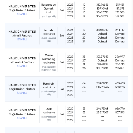
Beslenme ve
2025
10
330,96656
215.421
HALİÇ ÜNİVERSİTESİ
Diyetetik
2024
10
329,10468
187.673
Sağlık Bilimleri Fakültesi
SAY
Burslu
2023
10
356,25736
176.506
İSTANBUL
2022
12
364,35022
152.508
(Burslu) (4 Yıllık)
2025
17
320,03049
244.147
Mimarlık
HALİÇ ÜNİVERSİTESİ
2024
20
Dolmadı
Dolmadı
%50 İndirimli
Mimarlık Fakültesi
SAY
2023
22
Dolmadı
Dolmadı
(%50 İndirimli) (4
İSTANBUL
Yıllık)
2022
34
Dolmadı
Dolmadı
Makine
2025
32
303,27645
296.977
HALİÇ ÜNİVERSİTESİ
Mühendisliği
2024
27
Dolmadı
Dolmadı
Mühendislik Fakültesi
SAY
%50 İndirimli
2023
31
318,49818
265.515
İSTANBUL
(İngilizce) (%50
2022
25
302,78432
285.016
İndirimli) (4 Yıllık)
2025
64
269,09016
455.405
Hemşirelik
HALİÇ ÜNİVERSİTESİ
2024
64
246,75696
560.265
%25 İndirimli
Sağlık Bilimleri Fakültesi
SAY
2023
---
---
---
(%25 İndirimli) (4
İSTANBUL
Yıllık)
2022
---
---
---
2025
53
246,73368
626.776
Ebelik
HALİÇ ÜNİVERSİTESİ
2024
53
225,17607
807.543
%25 İndirimli
Sağlık Bilimleri Fakültesi
SAY
2023
---
---
---
(%25 İndirimli) (4
İSTANBUL
Yıllık)
2022
---
---
---