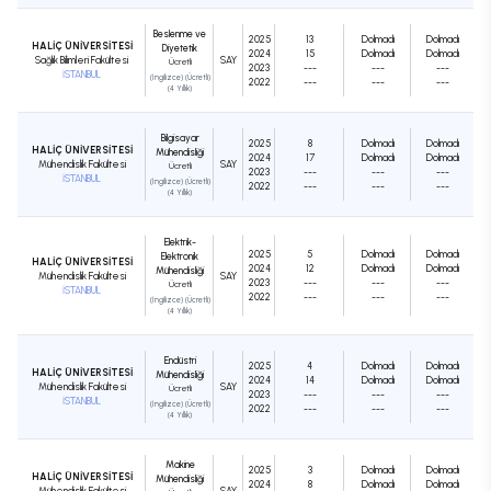
Beslenme ve
2025
13
Dolmadı
Dolmadı
HALİÇ ÜNİVERSİTESİ
Diyetetik
2024
15
Dolmadı
Dolmadı
Sağlık Bilimleri Fakültesi
SAY
Ücretli
2023
---
---
---
İSTANBUL
(İngilizce) (Ücretli)
2022
---
---
---
(4 Yıllık)
Bilgisayar
2025
8
Dolmadı
Dolmadı
HALİÇ ÜNİVERSİTESİ
Mühendisliği
2024
17
Dolmadı
Dolmadı
Mühendislik Fakültesi
SAY
Ücretli
2023
---
---
---
İSTANBUL
(İngilizce) (Ücretli)
2022
---
---
---
(4 Yıllık)
Elektrik-
2025
5
Dolmadı
Dolmadı
Elektronik
HALİÇ ÜNİVERSİTESİ
2024
12
Dolmadı
Dolmadı
Mühendisliği
Mühendislik Fakültesi
SAY
2023
---
---
---
Ücretli
İSTANBUL
2022
---
---
---
(İngilizce) (Ücretli)
(4 Yıllık)
Endüstri
2025
4
Dolmadı
Dolmadı
HALİÇ ÜNİVERSİTESİ
Mühendisliği
2024
14
Dolmadı
Dolmadı
Mühendislik Fakültesi
SAY
Ücretli
2023
---
---
---
İSTANBUL
(İngilizce) (Ücretli)
2022
---
---
---
(4 Yıllık)
Makine
2025
3
Dolmadı
Dolmadı
HALİÇ ÜNİVERSİTESİ
Mühendisliği
2024
8
Dolmadı
Dolmadı
Mühendislik Fakültesi
SAY