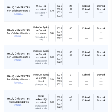
2025
30
Dolmadı
Dolmadı
Matematik
HALİÇ ÜNİVERSİTESİ
2024
33
Dolmadı
Dolmadı
%25 İndirimli
Fen-Edebiyat Fakültesi
SAY
2023
---
---
---
(%25 İndirimli) (4
İSTANBUL
Yıllık)
2022
---
---
---
Moleküler Biyoloji
2025
40
Dolmadı
Dolmadı
HALİÇ ÜNİVERSİTESİ
ve Genetik
2024
---
---
...
Fen-Edebiyat Fakültesi
SAY
%25 İndirimli
2023
---
---
---
İSTANBUL
(%25 İndirimli) (4
2022
---
---
---
Yıllık)
Moleküler Biyoloji
2025
40
Dolmadı
Dolmadı
HALİÇ ÜNİVERSİTESİ
ve Genetik
2024
57
Dolmadı
Dolmadı
Fen-Edebiyat Fakültesi
SAY
%25 İndirimli
2023
---
---
---
İSTANBUL
(İngilizce) (%25
2022
---
---
---
İndirimli) (4 Yıllık)
Moleküler Biyoloji
2025
2
Dolmadı
Dolmadı
HALİÇ ÜNİVERSİTESİ
ve Genetik
2024
---
---
...
Fen-Edebiyat Fakültesi
SAY
Ücretli
2023
---
---
---
İSTANBUL
2022
---
---
---
(Ücretli) (4 Yıllık)
Yazılım
2025
67
Dolmadı
Dolmadı
HALİÇ ÜNİVERSİTESİ
Mühendisliği
2024
56
Dolmadı
Dolmadı
Mühendislik Fakültesi
SAY
%25 İndirimli
2023
---
---
---
İSTANBUL
(İngilizce) (%25
2022
---
---
---
İndirimli) (4 Yıllık)