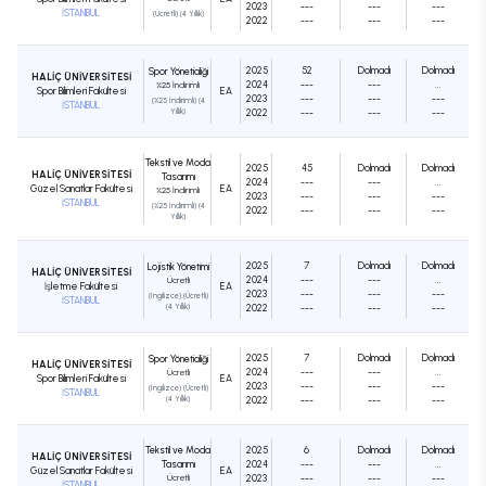
2023
---
---
---
İSTANBUL
(Ücretli) (4 Yıllık)
2022
---
---
---
2025
52
Dolmadı
Dolmadı
Spor Yöneticiliği
HALİÇ ÜNİVERSİTESİ
2024
---
---
...
%25 İndirimli
Spor Bilimleri Fakültesi
EA
2023
---
---
---
(%25 İndirimli) (4
İSTANBUL
Yıllık)
2022
---
---
---
Tekstil ve Moda
2025
45
Dolmadı
Dolmadı
HALİÇ ÜNİVERSİTESİ
Tasarımı
2024
---
---
...
Güzel Sanatlar Fakültesi
EA
%25 İndirimli
2023
---
---
---
İSTANBUL
(%25 İndirimli) (4
2022
---
---
---
Yıllık)
2025
7
Dolmadı
Dolmadı
Lojistik Yönetimi
HALİÇ ÜNİVERSİTESİ
2024
---
---
...
Ücretli
İşletme Fakültesi
EA
2023
---
---
---
(İngilizce) (Ücretli)
İSTANBUL
(4 Yıllık)
2022
---
---
---
2025
7
Dolmadı
Dolmadı
Spor Yöneticiliği
HALİÇ ÜNİVERSİTESİ
2024
---
---
...
Ücretli
Spor Bilimleri Fakültesi
EA
2023
---
---
---
(İngilizce) (Ücretli)
İSTANBUL
(4 Yıllık)
2022
---
---
---
Tekstil ve Moda
2025
6
Dolmadı
Dolmadı
HALİÇ ÜNİVERSİTESİ
Tasarımı
2024
---
---
...
Güzel Sanatlar Fakültesi
EA
Ücretli
2023
---
---
---
İSTANBUL