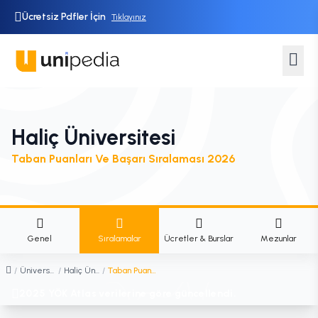
Ücretsiz Pdfler İçin
Tıklayınız
Haliç Üniversitesi
Taban Puanları Ve Başarı Sıralaması 2026
Genel
Sıralamalar
Ücretler & Burslar
Mezunlar
/
Üniversiteler
/
Haliç Üniversitesi
/
Taban Puanları ve Başarı Sıralaması
2025 YÖK Atlas verilerine göre güncellendi.