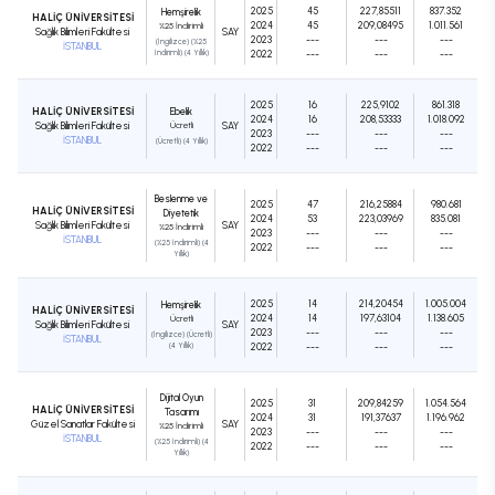
2025
45
227,85511
837.352
Hemşirelik
HALİÇ ÜNİVERSİTESİ
2024
45
209,08495
1.011.561
%25 İndirimli
Sağlık Bilimleri Fakültesi
SAY
2023
---
---
---
(İngilizce) (%25
İSTANBUL
İndirimli) (4 Yıllık)
2022
---
---
---
2025
16
225,9102
861.318
HALİÇ ÜNİVERSİTESİ
Ebelik
2024
16
208,53333
1.018.092
Sağlık Bilimleri Fakültesi
Ücretli
SAY
2023
---
---
---
İSTANBUL
(Ücretli) (4 Yıllık)
2022
---
---
---
Beslenme ve
2025
47
216,25884
980.681
HALİÇ ÜNİVERSİTESİ
Diyetetik
2024
53
223,03969
835.081
Sağlık Bilimleri Fakültesi
SAY
%25 İndirimli
2023
---
---
---
İSTANBUL
(%25 İndirimli) (4
2022
---
---
---
Yıllık)
2025
14
214,20454
1.005.004
Hemşirelik
HALİÇ ÜNİVERSİTESİ
2024
14
197,63104
1.138.605
Ücretli
Sağlık Bilimleri Fakültesi
SAY
2023
---
---
---
(İngilizce) (Ücretli)
İSTANBUL
(4 Yıllık)
2022
---
---
---
Dijital Oyun
2025
31
209,84259
1.054.564
HALİÇ ÜNİVERSİTESİ
Tasarımı
2024
31
191,37637
1.196.962
Güzel Sanatlar Fakültesi
SAY
%25 İndirimli
2023
---
---
---
İSTANBUL
(%25 İndirimli) (4
2022
---
---
---
Yıllık)