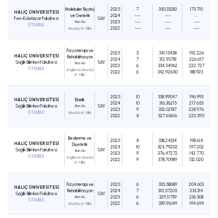
Moleküler Biyoloji
2025
7
350,33283
173.710
HALİÇ ÜNİVERSİTESİ
ve Genetik
2024
---
---
...
Fen-Edebiyat Fakültesi
SAY
Burslu
2023
---
---
---
İSTANBUL
2022
---
---
---
(Burslu) (4 Yıllık)
Fizyoterapi ve
2025
5
341,15458
192.226
HALİÇ ÜNİVERSİTESİ
Rehabilitasyon
2024
7
312,95781
226.617
Sağlık Bilimleri Fakültesi
SAY
Burslu
2023
6
334,54962
222.727
İSTANBUL
(İngilizce) (Burslu)
2022
6
342,92650
188.923
(4 Yıllık)
2025
10
338,99047
196.993
HALİÇ ÜNİVERSİTESİ
Ebelik
2024
10
316,36215
217.653
Sağlık Bilimleri Fakültesi
Burslu
SAY
2023
9
332,02187
228.976
İSTANBUL
(Burslu) (4 Yıllık)
2022
8
327,65616
220.595
Beslenme ve
2025
8
338,24334
198.614
HALİÇ ÜNİVERSİTESİ
Diyetetik
2024
10
324,79202
197.202
Sağlık Bilimleri Fakültesi
SAY
Burslu
2023
9
376,47272
142.770
İSTANBUL
(İngilizce) (Burslu)
2022
9
378,70989
132.020
(4 Yıllık)
Fizyoterapi ve
2025
6
335,58689
204.603
HALİÇ ÜNİVERSİTESİ
Rehabilitasyon
2024
7
310,57205
233.314
Sağlık Bilimleri Fakültesi
SAY
Burslu
2023
6
329,11739
236.308
İSTANBUL
2022
6
339,91649
194.694
(Burslu) (4 Yıllık)