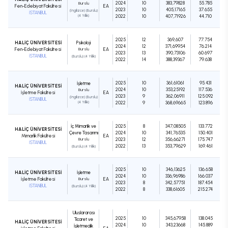
2024
10
383,79828
55.785
Burslu
Fen-Edebiyat Fakültesi
EA
2023
10
405,17165
37.655
(İngilizce) (Burslu)
İSTANBUL
(4 Yıllık)
2022
10
407,71926
44.710
2025
12
369,607
77.754
HALİÇ ÜNİVERSİTESİ
Psikoloji
2024
12
371,69954
76.214
Fen-Edebiyat Fakültesi
Burslu
EA
2023
13
390,73106
60.697
İSTANBUL
(Burslu) (4 Yıllık)
2022
14
388,39367
79.638
2025
10
361,61061
95.431
İşletme
HALİÇ ÜNİVERSİTESİ
2024
10
353,25192
117.536
Burslu
İşletme Fakültesi
EA
2023
9
362,06911
125.092
(İngilizce) (Burslu)
İSTANBUL
(4 Yıllık)
2022
9
368,69665
123.896
İç Mimarlık ve
2025
8
347,08505
133.772
HALİÇ ÜNİVERSİTESİ
Çevre Tasarımı
2024
10
341,76535
150.401
Mimarlık Fakültesi
EA
Burslu
2023
12
356,66271
175.747
İSTANBUL
2022
13
353,79629
169.461
(Burslu) (4 Yıllık)
2025
10
346,13625
136.658
HALİÇ ÜNİVERSİTESİ
İşletme
2024
10
336,96986
166.037
İşletme Fakültesi
Burslu
EA
2023
8
342,57751
187.454
İSTANBUL
(Burslu) (4 Yıllık)
2022
8
338,61605
215.274
Uluslararası
2025
10
345,67958
138.045
Ticaret ve
HALİÇ ÜNİVERSİTESİ
2024
10
343,23668
145.889
İşletmecilik