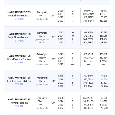
2025
12
371,89942
136.677
HALİÇ ÜNİVERSİTESİ
Hemşirelik
2024
12
346,62539
153.783
Sağlık Bilimleri Fakültesi
Burslu
SAY
2023
12
367,82887
156.350
İSTANBUL
(Burslu) (4 Yıllık)
2022
14
364,47845
152.335
2025
10
363,50234
149.932
Hemşirelik
HALİÇ ÜNİVERSİTESİ
2024
10
342,91618
160.358
Burslu
Sağlık Bilimleri Fakültesi
SAY
2023
9
364,78362
161.454
(İngilizce) (Burslu)
İSTANBUL
(4 Yıllık)
2022
9
354,31393
168.524
Dijital Oyun
2025
5
363,37129
150.162
HALİÇ ÜNİVERSİTESİ
Tasarımı
2024
5
361,25900
130.364
Güzel Sanatlar Fakültesi
SAY
Burslu
2023
5
398,14630
112.990
İSTANBUL
2022
---
---
---
(Burslu) (4 Yıllık)
2025
4
361,4359
153.452
HALİÇ ÜNİVERSİTESİ
Matematik
2024
6
340,59418
164.564
Fen-Edebiyat Fakültesi
Burslu
SAY
2023
5
373,44390
147.439
İSTANBUL
(Burslu) (4 Yıllık)
2022
5
359,47611
159.946
Endüstriyel
2025
8
357,20921
160.798
HALİÇ ÜNİVERSİTESİ
Tasarım
2024
8
341,22650
163.371
Mimarlık Fakültesi
SAY
Burslu
2023
6
377,81475
140.710
İSTANBUL
2022
6
387,40338
120.900
(Burslu) (4 Yıllık)