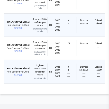
Fen-Edebiyat Fakültesi
DIL
2023
---
---
---
%25 İndirimli
İSTANBUL
2022
---
---
---
(%25 İndirimli) (4
Yıllık)
Amerikan Kültürü
2025
4
Dolmadı
Dolmadı
HALİÇ ÜNİVERSİTESİ
ve Edebiyatı
2024
8
Dolmadı
Dolmadı
Fen-Edebiyat Fakültesi
DIL
Ücretli
2023
---
---
---
İSTANBUL
(İngilizce) (Ücretli)
2022
---
---
---
(4 Yıllık)
Amerikan Kültürü
2025
61
Dolmadı
Dolmadı
HALİÇ ÜNİVERSİTESİ
ve Edebiyatı
2024
---
---
...
Fen-Edebiyat Fakültesi
DIL
%50 İndirimli
2023
---
---
---
İSTANBUL
(İngilizce) (%50
2022
---
---
---
İndirimli) (4 Yıllık)
İngilizce
2025
8
Dolmadı
Dolmadı
HALİÇ ÜNİVERSİTESİ
Mütercim ve
2024
8
186,30896
146.639
Fen-Edebiyat Fakültesi
Tercümanlık
DIL
2023
---
---
---
İSTANBUL
Ücretli
2022
---
---
---
(Ücretli) (4 Yıllık)