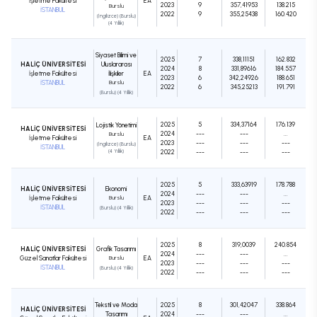
İşletme Fakültesi
EA
2023
9
357,41953
138.215
Burslu
İSTANBUL
2022
9
355,25438
160.420
(İngilizce) (Burslu)
(4 Yıllık)
Siyaset Bilimi ve
2025
7
338,11151
162.832
HALİÇ ÜNİVERSİTESİ
Uluslararası
2024
8
331,89616
184.557
İşletme Fakültesi
İlişkiler
EA
2023
6
342,24926
188.651
İSTANBUL
Burslu
2022
6
345,25213
191.791
(Burslu) (4 Yıllık)
2025
5
334,37164
176.139
Lojistik Yönetimi
HALİÇ ÜNİVERSİTESİ
2024
---
---
...
Burslu
İşletme Fakültesi
EA
2023
---
---
---
(İngilizce) (Burslu)
İSTANBUL
(4 Yıllık)
2022
---
---
---
2025
5
333,63919
178.788
HALİÇ ÜNİVERSİTESİ
Ekonomi
2024
---
---
...
İşletme Fakültesi
Burslu
EA
2023
---
---
---
İSTANBUL
(Burslu) (4 Yıllık)
2022
---
---
---
2025
8
319,0039
240.854
HALİÇ ÜNİVERSİTESİ
Grafik Tasarımı
2024
---
---
...
Güzel Sanatlar Fakültesi
Burslu
EA
2023
---
---
---
İSTANBUL
(Burslu) (4 Yıllık)
2022
---
---
---
Tekstil ve Moda
2025
8
301,42047
338.864
HALİÇ ÜNİVERSİTESİ
Tasarımı
2024
---
---
...