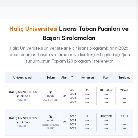
Haliç Üniversitesi
Lisans
Taban Puanları ve
Başarı Sıralamaları
Haliç Üniversitesi
üniversitesine ait
lisans
programlarının 2026
taban puanları, başarı sıralamaları ve kontenjan bilgileri aşağıda
sunulmuştur. Toplam
120
program listeleniyor
Üniversite Adı
Bölüm
Alan
Yıl
Kontenjan
Puan
Sıralama
2025
16
480,54459
21.942
HALİÇ ÜNİVERSİTESİ
Tıp
2024
---
---
...
Tıp Fakültesi
Burslu
SAY
2023
---
---
---
İSTANBUL
(Burslu) (6 Yıllık)
2022
---
---
---
2025
5
480,26713
22.118
Tıp
HALİÇ ÜNİVERSİTESİ
2024
---
---
...
Burslu
Tıp Fakültesi
SAY
2023
---
---
---
(İngilizce) (Burslu)
İSTANBUL
(6 Yıllık)
2022
---
---
---