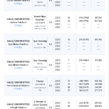
Güzel Sanatlar Fakültesi
EA
Burslu
2023
---
---
---
İSTANBUL
2022
---
---
---
(Burslu) (4 Yıllık)
Yönetim Bilişim
2025
43
294,23908
387.815
HALİÇ ÜNİVERSİTESİ
Sistemleri
2024
43
284,41936
467.602
İşletme Fakültesi
EA
%25 İndirimli
2023
---
---
---
İSTANBUL
(İngilizce) (%25
2022
---
---
---
İndirimli) (4 Yıllık)
2025
10
293,40745
393.746
HALİÇ ÜNİVERSİTESİ
Spor Yöneticiliği
2024
---
---
...
Spor Bilimleri Fakültesi
Burslu
EA
2023
---
---
---
İSTANBUL
(Burslu) (4 Yıllık)
2022
---
---
---
2025
7
290,46864
415.380
Spor Yöneticiliği
HALİÇ ÜNİVERSİTESİ
2024
---
---
...
Burslu
Spor Bilimleri Fakültesi
EA
2023
---
---
---
(İngilizce) (Burslu)
İSTANBUL
(4 Yıllık)
2022
---
---
---
2025
72
288,71893
428.743
Psikoloji
HALİÇ ÜNİVERSİTESİ
2024
72
287,76498
440.083
%25 İndirimli
Fen-Edebiyat Fakültesi
EA
2023
68
283,29474
543.318
(%25 İndirimli) (4
İSTANBUL
Yıllık)
2022
57
305,11270
377.273
İç Mimarlık ve
2025
41
265,33718
639.661
HALİÇ ÜNİVERSİTESİ
Çevre Tasarımı
2024
48
250,04267
830.823
Mimarlık Fakültesi
EA
%25 İndirimli