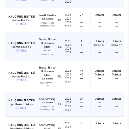
2022
---
---
---
2025
27
Dolmadı
Dolmadı
Lojistik Yönetimi
HALİÇ ÜNİVERSİTESİ
2024
---
---
...
%25 İndirimli
İşletme Fakültesi
EA
2023
---
---
---
(İngilizce) (%25
İSTANBUL
İndirimli) (4 Yıllık)
2022
---
---
---
Siyaset Bilimi ve
2025
4
Dolmadı
Dolmadı
HALİÇ ÜNİVERSİTESİ
Uluslararası
2024
6
188,10487
1.625.279
İşletme Fakültesi
İlişkiler
EA
2023
---
---
---
İSTANBUL
Ücretli
2022
---
---
---
(Ücretli) (4 Yıllık)
Siyaset Bilimi ve
2025
43
Dolmadı
Dolmadı
Uluslararası
HALİÇ ÜNİVERSİTESİ
2024
45
Dolmadı
Dolmadı
İlişkiler
İşletme Fakültesi
EA
2023
---
---
---
%25 İndirimli
İSTANBUL
2022
---
---
---
(%25 İndirimli) (4
Yıllık)
2025
35
Dolmadı
Dolmadı
Spor Yöneticiliği
HALİÇ ÜNİVERSİTESİ
2024
---
---
...
%25 İndirimli
Spor Bilimleri Fakültesi
EA
2023
---
---
---
(İngilizce) (%25
İSTANBUL
İndirimli) (4 Yıllık)
2022
---
---
---
2025
7
Dolmadı
Dolmadı
HALİÇ ÜNİVERSİTESİ
Spor Yöneticiliği
2024
---
---
...
Spor Bilimleri Fakültesi
Ücretli
EA