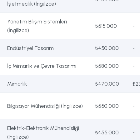
İşletmecilik (İngilizce)
Yönetim Bilişim Sistemleri
₺515.000
-
(İngilizce)
Endüstriyel Tasarım
₺450.000
-
İç Mimarlık ve Çevre Tasarımı
₺580.000
-
Mimarlık
₺470.000
₺2
Bilgisayar Mühendisliği (İngilizce)
₺550.000
-
Elektrik-Elektronik Mühendisliği
₺455.000
-
(Ingilizce)