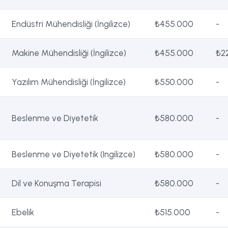
Endüstri Mühendisliği (İngilizce)
₺455.000
-
Makine Mühendisliği (İngilizce)
₺455.000
₺2
Yazılım Mühendisliği (İngilizce)
₺550.000
-
Beslenme ve Diyetetik
₺580.000
-
Beslenme ve Diyetetik (Ingilizce)
₺580.000
-
Dil ve Konuşma Terapisi
₺580.000
-
Ebelik
₺515.000
-