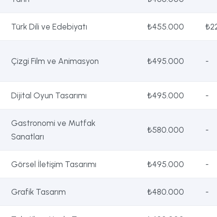
Türk Dili ve Edebiyatı
₺455.000
₺2
Çizgi Film ve Animasyon
₺495.000
-
Dijital Oyun Tasarımı
₺495.000
-
Gastronomi ve Mutfak
₺580.000
-
Sanatları
Görsel İletişim Tasarımı
₺495.000
-
Grafik Tasarım
₺480.000
-