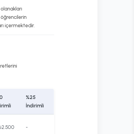
 olanakları
 öğrencilerin
rı içermektedir.
etlerini
0
%25
irimli
İndirimli
62.500
-