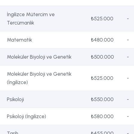
İngilizce Mütercim ve
₺525.000
-
Tercümanlık
Matematik
₺480.000
-
Moleküler Biyoloji ve Genetik
₺500.000
-
Moleküler Biyoloji ve Genetik
₺525.000
-
(İngilizce)
Psikoloji
₺550.000
-
Psikoloji (İngilizce)
₺580.000
-
Tarih
₺455.000
-