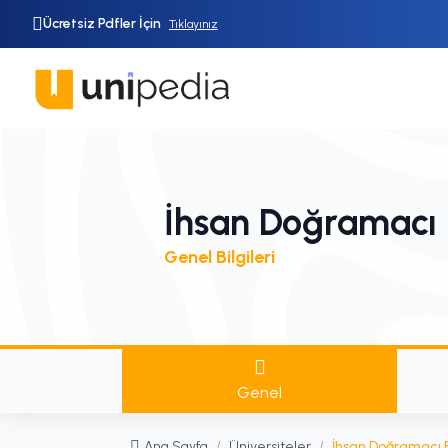
Ücretsiz Pdfler İçin
Tıklayınız
İhsan Doğramacı B
Genel Bilgileri
Genel
Ana Sayfa
/
Üniversiteler
/
İhsan Doğramacı Bi