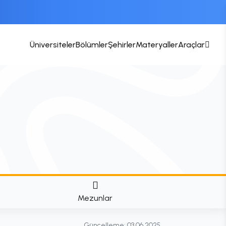
Üniversiteler
Bölümler
Şehirler
Materyaller
Araçlar
Mezunlar
Güncelleme:
03.06.2025