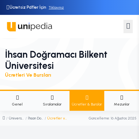
Ücretsiz Pdfler İçin
Tıklayınız
İhsan Doğramacı Bilkent
Üniversitesi
Ücretleri Ve Bursları
Genel
Sıralamalar
Ücretler & Burslar
Mezunlar
/
Üniversiteler
/
İhsan Doğramacı Bilkent Üniversitesi
/
Ücretler ve Burslar
Güncelleme:
16 Ağustos 2025