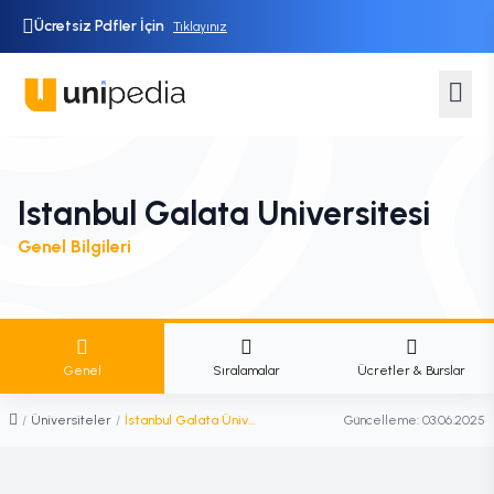
Ücretsiz Pdfler İçin
Tıklayınız
Istanbul Galata Universitesi
Genel Bilgileri
Genel
Sıralamalar
Ücretler & Burslar
/
Üniversiteler
/
İstanbul Galata Üniversitesi
Güncelleme:
03.06.2025