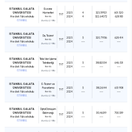
İSTANBUL GALATA
Eczane
ÜNİVERSİTESİ
Hizmetleri
2025
4
323,59921
601.520
TYT
Meslek Yüksekokulu
Burslu
2024
4
322,64072
628.183
İSTANBUL
(Burslu) (2 Yıllık)
İSTANBUL GALATA
Dış Ticaret
ÜNİVERSİTESİ
2025
5
320,71936
628.414
Burslu
TYT
Meslek Yüksekokulu
2024
---
---
---
(Burslu) (2 Yıllık)
İSTANBUL
İSTANBUL GALATA
Tıbbi Veri İşleme
ÜNİVERSİTESİ
Teknikerliği
2025
5
318,82054
646.531
TYT
Meslek Yüksekokulu
Burslu
2024
---
---
---
İSTANBUL
(Burslu) (2 Yıllık)
İSTANBUL GALATA
E-Ticaret ve
ÜNİVERSİTESİ
Pazarlama
2025
5
318,26144
651.908
TYT
Meslek Yüksekokulu
Burslu
2024
---
---
---
İSTANBUL
(Burslu) (2 Yıllık)
İSTANBUL GALATA
Dijital Dönüşüm
ÜNİVERSİTESİ
Elektroniği
2025
5
313,46319
700.339
TYT
Meslek Yüksekokulu
Burslu
2024
---
---
---
İSTANBUL
(Burslu) (2 Yıllık)