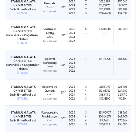
İSTANBUL GALATA
2025
7
352,2289
170.040
Hemşirelik
ÜNİVERSİTESİ
2024
7
331,73975
181.907
Burslu
SAY
Sağlık Bilimleri Fakültesi
2023
7
353,23381
182.378
(Burslu) (4 Yıllık)
İSTANBUL
2022
6
353,69658
169.630
İSTANBUL GALATA
Veri Bilimi ve
2025
5
336,30445
202.967
ÜNİVERSİTESİ
Analitiği
2024
---
---
...
Mühendislik ve Doğa Bilimleri
SAY
Burslu
2023
---
---
---
Fakültesi
2022
---
---
---
(Burslu) (4 Yıllık)
İSTANBUL
İSTANBUL GALATA
Bilgisayar
2025
1
334,73906
206.567
ÜNİVERSİTESİ
Mühendisliği
2024
---
---
---
Mühendislik ve Doğa Bilimleri
SAY
Ücretli
2023
---
---
---
Fakültesi
2022
---
---
---
(Ücretli) (4 Yıllık)
İSTANBUL
İSTANBUL GALATA
Beslenme ve
2025
3
325,81373
228.405
ÜNİVERSİTESİ
Diyetetik
2024
4
312,63762
227.530
SAY
Sağlık Bilimleri Fakültesi
Burslu
2023
4
333,34516
225.710
İSTANBUL
2022
3
339,13300
196.301
(Burslu) (4 Yıllık)
İSTANBUL GALATA
Fizyoterapi ve
2025
3
323,90957
233.569
ÜNİVERSİTESİ
Rehabilitasyon
2024
4
300,64278
262.909
SAY
Sağlık Bilimleri Fakültesi
Burslu
2023
4
314,96111
276.264
İSTANBUL
2022
3
320,81124
236.590
(Burslu) (4 Yıllık)