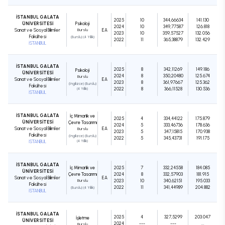
İSTANBUL GALATA
2025
10
344,66634
141.130
ÜNİVERSİTESİ
Psikoloji
2024
10
349,77587
126.818
Sanat ve Sosyal Bilimler
Burslu
EA
2023
10
359,57527
132.056
Fakültesi
(Burslu) (4 Yıllık)
2022
11
365,38879
132.429
İSTANBUL
İSTANBUL GALATA
2025
8
342,11269
149.186
Psikoloji
ÜNİVERSİTESİ
2024
8
350,20480
125.674
Burslu
Sanat ve Sosyal Bilimler
EA
2023
8
361,97667
125.362
(İngilizce) (Burslu)
Fakültesi
2022
8
366,11528
130.536
(4 Yıllık)
İSTANBUL
İSTANBUL GALATA
İç Mimarlık ve
2025
4
334,44122
175.879
ÜNİVERSİTESİ
Çevre Tasarımı
2024
5
333,46736
178.636
Sanat ve Sosyal Bilimler
EA
Burslu
2023
5
347,15815
170.938
Fakültesi
(İngilizce) (Burslu)
2022
5
345,43731
191.175
İSTANBUL
(4 Yıllık)
İSTANBUL GALATA
İç Mimarlık ve
2025
7
332,24558
184.085
ÜNİVERSİTESİ
Çevre Tasarımı
2024
8
332,57903
181.915
Sanat ve Sosyal Bilimler
EA
Burslu
2023
10
340,62151
195.033
Fakültesi
2022
11
341,44989
204.882
(Burslu) (4 Yıllık)
İSTANBUL
İSTANBUL GALATA
2025
4
327,5299
203.047
İşletme
ÜNİVERSİTESİ
2024
---
---
...
Burslu