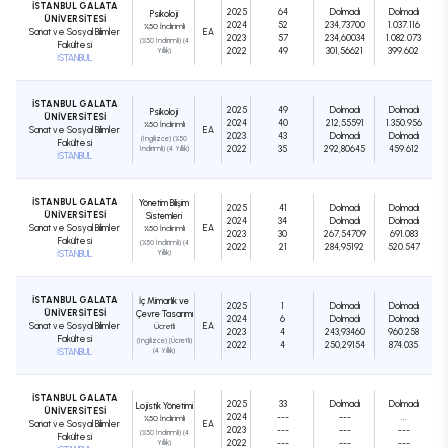
İSTANBUL GALATA
2025
64
Dolmadı
Dolmadı
Psikoloji
ÜNİVERSİTESİ
2024
52
234,73700
1.037.116
%50 İndirimli
Sanat ve Sosyal Bilimler
EA
2023
57
234,60034
1.082.073
(%50 İndirimli) (4
Fakültesi
2022
49
301,56621
399.602
Yıllık)
İSTANBUL
İSTANBUL GALATA
2025
49
Dolmadı
Dolmadı
Psikoloji
ÜNİVERSİTESİ
2024
40
212,55591
1.350.956
%50 İndirimli
Sanat ve Sosyal Bilimler
EA
2023
43
Dolmadı
Dolmadı
(İngilizce) (%50
Fakültesi
2022
35
292,80645
459.612
İndirimli) (4 Yıllık)
İSTANBUL
İSTANBUL GALATA
Yönetim Bilişim
2025
41
Dolmadı
Dolmadı
ÜNİVERSİTESİ
Sistemleri
2024
34
Dolmadı
Dolmadı
Sanat ve Sosyal Bilimler
EA
%50 İndirimli
2023
30
267,54709
691.083
Fakültesi
(%50 İndirimli) (4
2022
21
284,95192
520.547
İSTANBUL
Yıllık)
İSTANBUL GALATA
İç Mimarlık ve
2025
1
Dolmadı
Dolmadı
ÜNİVERSİTESİ
Çevre Tasarımı
2024
6
Dolmadı
Dolmadı
Sanat ve Sosyal Bilimler
EA
Ücretli
2023
4
243,93460
960.258
Fakültesi
(İngilizce) (Ücretli)
2022
4
250,29154
874.035
İSTANBUL
(4 Yıllık)
İSTANBUL GALATA
2025
33
Dolmadı
Dolmadı
Lojistik Yönetimi
ÜNİVERSİTESİ
2024
---
---
...
%50 İndirimli
Sanat ve Sosyal Bilimler
EA
2023
---
---
---
(%50 İndirimli) (4
Fakültesi
2022
---
---
---
Yıllık)