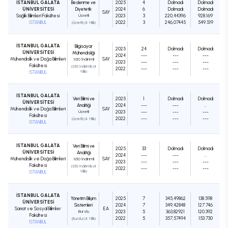
İSTANBUL GALATA
Beslenme ve
2025
4
Dolmadı
Dolmadı
ÜNİVERSİTESİ
Diyetetik
2024
6
Dolmadı
Dolmadı
SAY
Sağlık Bilimleri Fakültesi
Ücretli
2023
3
220,44396
928.169
İSTANBUL
2022
3
246,07445
549.519
(Ücretli) (4 Yıllık)
İSTANBUL GALATA
Bilgisayar
2025
24
Dolmadı
Dolmadı
ÜNİVERSİTESİ
Mühendisliği
2024
---
---
---
Mühendislik ve Doğa Bilimleri
SAY
%50 İndirimli
2023
---
---
---
Fakültesi
(%50 İndirimli) (4
2022
---
---
---
İSTANBUL
Yıllık)
İSTANBUL GALATA
Veri Bilimi ve
2025
1
Dolmadı
Dolmadı
ÜNİVERSİTESİ
Analitiği
2024
---
---
...
Mühendislik ve Doğa Bilimleri
SAY
Ücretli
2023
---
---
---
Fakültesi
2022
---
---
---
(Ücretli) (4 Yıllık)
İSTANBUL
İSTANBUL GALATA
Veri Bilimi ve
2025
33
Dolmadı
Dolmadı
ÜNİVERSİTESİ
Analitiği
2024
---
---
...
Mühendislik ve Doğa Bilimleri
SAY
%50 İndirimli
2023
---
---
---
Fakültesi
(%50 İndirimli) (4
2022
---
---
---
İSTANBUL
Yıllık)
İSTANBUL GALATA
Yönetim Bilişim
2025
7
345,49862
138.598
ÜNİVERSİTESİ
Sistemleri
2024
7
349,42848
127.746
Sanat ve Sosyal Bilimler
EA
Burslu
2023
5
363,82921
120.392
Fakültesi
2022
5
357,57494
153.730
(Burslu) (4 Yıllık)
İSTANBUL