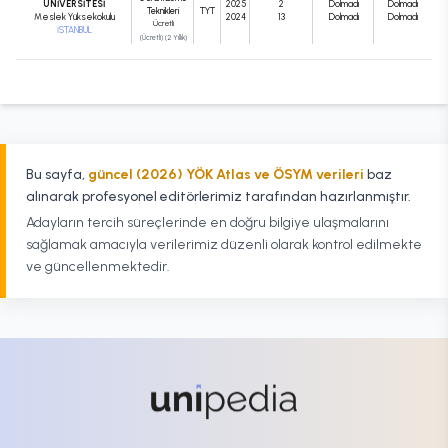
ÜNİVERSİTESİ
2025
2
Dolmadı
Dolmadı
Teknikleri
TYT
Meslek Yüksekokulu
2024
13
Dolmadı
Dolmadı
Ücretli
İSTANBUL
(Ücretli) (2 Yıllık)
Bu sayfa,
güncel (2026) YÖK Atlas ve ÖSYM verileri
baz
alınarak profesyonel editörlerimiz tarafından hazırlanmıştır.
Adayların tercih süreçlerinde en doğru bilgiye ulaşmalarını
sağlamak amacıyla verilerimiz düzenli olarak kontrol edilmekte
ve güncellenmektedir.