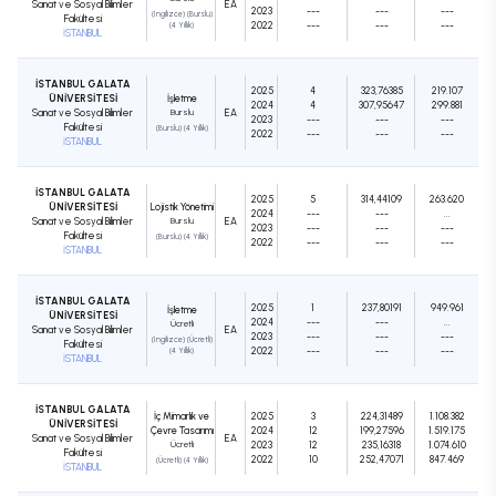
Sanat ve Sosyal Bilimler
EA
2023
---
---
---
(İngilizce) (Burslu)
Fakültesi
2022
---
---
---
(4 Yıllık)
İSTANBUL
İSTANBUL GALATA
2025
4
323,76385
219.107
ÜNİVERSİTESİ
İşletme
2024
4
307,95647
299.881
Sanat ve Sosyal Bilimler
Burslu
EA
2023
---
---
---
Fakültesi
(Burslu) (4 Yıllık)
2022
---
---
---
İSTANBUL
İSTANBUL GALATA
2025
5
314,44109
263.620
ÜNİVERSİTESİ
Lojistik Yönetimi
2024
---
---
...
Sanat ve Sosyal Bilimler
Burslu
EA
2023
---
---
---
Fakültesi
(Burslu) (4 Yıllık)
2022
---
---
---
İSTANBUL
İSTANBUL GALATA
2025
1
237,80191
949.961
İşletme
ÜNİVERSİTESİ
2024
---
---
...
Ücretli
Sanat ve Sosyal Bilimler
EA
2023
---
---
---
(İngilizce) (Ücretli)
Fakültesi
2022
---
---
---
(4 Yıllık)
İSTANBUL
İSTANBUL GALATA
İç Mimarlık ve
2025
3
224,31489
1.108.382
ÜNİVERSİTESİ
Çevre Tasarımı
2024
12
199,27596
1.519.175
Sanat ve Sosyal Bilimler
EA
Ücretli
2023
12
235,16318
1.074.610
Fakültesi
2022
10
252,47071
847.469
(Ücretli) (4 Yıllık)
İSTANBUL