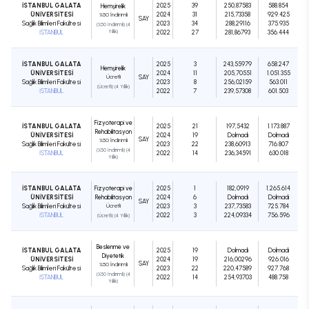
İSTANBUL GALATA
2025
39
250,87583
588.854
Hemşirelik
ÜNİVERSİTESİ
2024
31
215,73358
929.425
%50 İndirimli
SAY
Sağlık Bilimleri Fakültesi
2023
34
288,29116
375.935
(%50 İndirimli) (4
İSTANBUL
Yıllık)
2022
27
281,86793
356.444
İSTANBUL GALATA
2025
3
243,55979
658.247
Hemşirelik
ÜNİVERSİTESİ
2024
11
205,70551
1.051.355
Ücretli
SAY
Sağlık Bilimleri Fakültesi
2023
8
256,02159
563.011
(Ücretli) (4 Yıllık)
İSTANBUL
2022
7
239,57308
601.503
Fizyoterapi ve
İSTANBUL GALATA
2025
21
197,5432
1.173.887
Rehabilitasyon
ÜNİVERSİTESİ
2024
19
Dolmadı
Dolmadı
SAY
%50 İndirimli
Sağlık Bilimleri Fakültesi
2023
22
238,60913
716.807
(%50 İndirimli) (4
İSTANBUL
2022
14
236,34591
630.018
Yıllık)
İSTANBUL GALATA
Fizyoterapi ve
2025
1
182,0919
1.265.614
ÜNİVERSİTESİ
Rehabilitasyon
2024
6
Dolmadı
Dolmadı
SAY
Sağlık Bilimleri Fakültesi
Ücretli
2023
3
237,73583
725.784
İSTANBUL
2022
3
224,09334
756.596
(Ücretli) (4 Yıllık)
Beslenme ve
İSTANBUL GALATA
2025
19
Dolmadı
Dolmadı
Diyetetik
ÜNİVERSİTESİ
2024
19
216,00296
926.016
SAY
%50 İndirimli
Sağlık Bilimleri Fakültesi
2023
22
220,47589
927.768
(%50 İndirimli) (4
İSTANBUL
2022
14
254,93703
488.758
Yıllık)