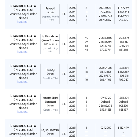
İSTANBUL GALATA
2025
2
217,96678
1.179.269
Psikoloji
ÜNİVERSİTESİ
2024
11
177,23652
1.682.544
Ücretli
Sanat ve Sosyal Bilimler
EA
2023
8
240,00775
1.010.924
(İngilizce) (Ücretli)
Fakültesi
2022
7
257,06832
793.370
(4 Yıllık)
İSTANBUL
İSTANBUL GALATA
İç Mimarlık ve
2025
40
206,57846
1.295.695
ÜNİVERSİTESİ
Çevre Tasarımı
2024
39
226,55269
1.153.517
Sanat ve Sosyal Bilimler
EA
%50 İndirimli
2023
56
239,43718
1.018.224
Fakültesi
(%50 İndirimli) (4
2022
48
270,33714
651.683
İSTANBUL
Yıllık)
İSTANBUL GALATA
2025
4
202,04016
1.336.684
ÜNİVERSİTESİ
Psikoloji
2024
16
211,73552
1.362.257
Sanat ve Sosyal Bilimler
Ücretli
EA
2023
11
232,87870
1.105.218
Fakültesi
(Ücretli) (4 Yıllık)
2022
10
265,41106
702.047
İSTANBUL
İSTANBUL GALATA
Yönetim Bilişim
2025
1
199,49129
1.358.304
ÜNİVERSİTESİ
Sistemleri
2024
8
Dolmadı
Dolmadı
Sanat ve Sosyal Bilimler
EA
Ücretli
2023
4
256,62275
808.830
Fakültesi
2022
4
252,14538
851.357
(Ücretli) (4 Yıllık)
İSTANBUL
İSTANBUL GALATA
2025
1
192,12009
1.412.479
ÜNİVERSİTESİ
Lojistik Yönetimi
2024
---
---
...
Sanat ve Sosyal Bilimler
Ücretli
EA
2023
---
---
---