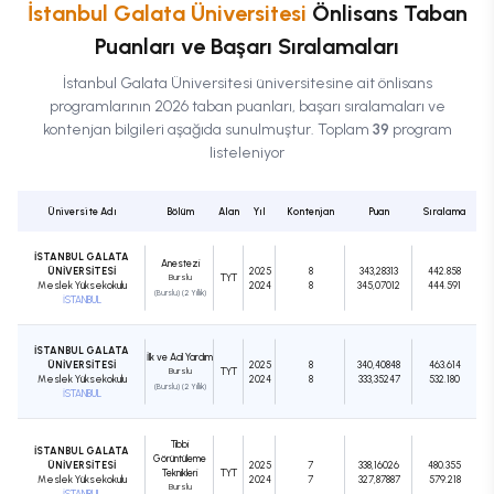
İstanbul Galata Üniversitesi
Önlisans
Taban
Puanları ve Başarı Sıralamaları
İstanbul Galata Üniversitesi
üniversitesine ait
önlisans
programlarının 2026 taban puanları, başarı sıralamaları ve
kontenjan bilgileri aşağıda sunulmuştur. Toplam
39
program
listeleniyor
Üniversite Adı
Bölüm
Alan
Yıl
Kontenjan
Puan
Sıralama
İSTANBUL GALATA
Anestezi
ÜNİVERSİTESİ
2025
8
343,28313
442.858
Burslu
TYT
Meslek Yüksekokulu
2024
8
345,07012
444.591
(Burslu) (2 Yıllık)
İSTANBUL
İSTANBUL GALATA
İlk ve Acil Yardım
ÜNİVERSİTESİ
2025
8
340,40848
463.614
Burslu
TYT
Meslek Yüksekokulu
2024
8
333,35247
532.180
(Burslu) (2 Yıllık)
İSTANBUL
Tıbbi
İSTANBUL GALATA
Görüntüleme
ÜNİVERSİTESİ
2025
7
338,16026
480.355
Teknikleri
TYT
Meslek Yüksekokulu
2024
7
327,87887
579.218
Burslu
İSTANBUL