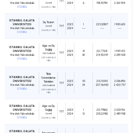
TYT
Meslek Yüksekokulu
Ücretli
2024
6
198,43784
2.561.904
İSTANBUL
(Ücretli) (2 Yıllık)
İSTANBUL GALATA
Dış Ticaret
ÜNİVERSİTESİ
2025
1
225,32807
1.900.603
Ücretli
TYT
Meslek Yüksekokulu
2024
---
---
---
(Ücretli) (2 Yıllık)
İSTANBUL
Ağız ve Diş
İSTANBUL GALATA
Sağlığı
ÜNİVERSİTESİ
2025
41
221,77631
1.949.415
TYT
%50 İndirimli
Meslek Yüksekokulu
2024
30
214,92249
2.289.428
(%50 İndirimli) (2
İSTANBUL
Yıllık)
Tıbbi
İSTANBUL GALATA
Görüntüleme
ÜNİVERSİTESİ
2025
45
215,15545
2.036.896
Teknikleri
TYT
Meslek Yüksekokulu
2024
34
207,46450
2.420.757
%50 İndirimli
İSTANBUL
(%50 İndirimli) (2
Yıllık)
İSTANBUL GALATA
Ağız ve Diş
ÜNİVERSİTESİ
Sağlığı
2025
1
213,79862
2.053.916
TYT
Meslek Yüksekokulu
Ücretli
2024
12
203,22982
2.489.958
İSTANBUL
(Ücretli) (2 Yıllık)
İSTANBUL GALATA
Fizyoterapi