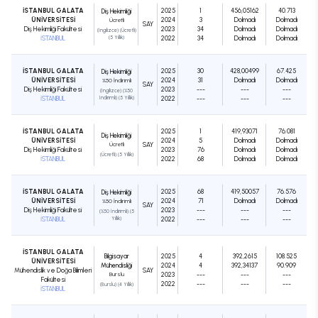
İSTANBUL GALATA
2025
1
456,05162
40.713
Diş Hekimliği
ÜNİVERSİTESİ
2024
3
Dolmadı
Dolmadı
Ücretli
SAY
Diş Hekimliği Fakültesi
2023
34
Dolmadı
Dolmadı
(İngilizce) (Ücretli)
İSTANBUL
(5 Yıllık)
2022
34
Dolmadı
Dolmadı
İSTANBUL GALATA
2025
30
428,00499
67.425
Diş Hekimliği
ÜNİVERSİTESİ
2024
31
Dolmadı
Dolmadı
%50 İndirimli
SAY
Diş Hekimliği Fakültesi
2023
---
---
---
(İngilizce) (%50
İSTANBUL
İndirimli) (5 Yıllık)
2022
---
---
---
İSTANBUL GALATA
2025
1
419,93071
76.081
Diş Hekimliği
ÜNİVERSİTESİ
2024
5
Dolmadı
Dolmadı
Ücretli
SAY
Diş Hekimliği Fakültesi
2023
76
Dolmadı
Dolmadı
(Ücretli) (5 Yıllık)
İSTANBUL
2022
68
Dolmadı
Dolmadı
İSTANBUL GALATA
2025
68
419,50057
76.576
Diş Hekimliği
ÜNİVERSİTESİ
2024
71
Dolmadı
Dolmadı
%50 İndirimli
SAY
Diş Hekimliği Fakültesi
2023
---
---
---
(%50 İndirimli) (5
İSTANBUL
Yıllık)
2022
---
---
---
İSTANBUL GALATA
Bilgisayar
2025
4
392,2615
108.525
ÜNİVERSİTESİ
Mühendisliği
2024
4
392,34137
90.909
Mühendislik ve Doğa Bilimleri
SAY
Burslu
2023
---
---
---
Fakültesi
2022
---
---
---
(Burslu) (4 Yıllık)
İSTANBUL