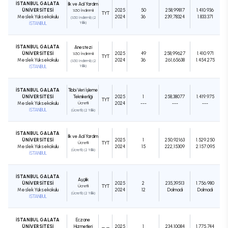
İSTANBUL GALATA
İlk ve Acil Yardım
ÜNİVERSİTESİ
2025
50
258,99817
1.410.936
%50 İndirimli
TYT
Meslek Yüksekokulu
2024
36
239,78324
1.833.371
(%50 İndirimli) (2
İSTANBUL
Yıllık)
İSTANBUL GALATA
Anestezi
ÜNİVERSİTESİ
2025
49
258,99627
1.410.971
%50 İndirimli
TYT
Meslek Yüksekokulu
2024
36
261,65638
1.454.275
(%50 İndirimli) (2
İSTANBUL
Yıllık)
İSTANBUL GALATA
Tıbbi Veri İşleme
ÜNİVERSİTESİ
Teknikerliği
2025
1
258,38077
1.419.975
TYT
Meslek Yüksekokulu
Ücretli
2024
---
---
---
İSTANBUL
(Ücretli) (2 Yıllık)
İSTANBUL GALATA
İlk ve Acil Yardım
ÜNİVERSİTESİ
2025
1
250,92163
1.529.250
Ücretli
TYT
Meslek Yüksekokulu
2024
15
222,15309
2.157.095
(Ücretli) (2 Yıllık)
İSTANBUL
İSTANBUL GALATA
Aşçılık
ÜNİVERSİTESİ
2025
2
235,39513
1.756.980
Ücretli
TYT
Meslek Yüksekokulu
2024
12
Dolmadı
Dolmadı
(Ücretli) (2 Yıllık)
İSTANBUL
İSTANBUL GALATA
Eczane
ÜNİVERSİTESİ
Hizmetleri
2025
1
234,10084
1.775.744