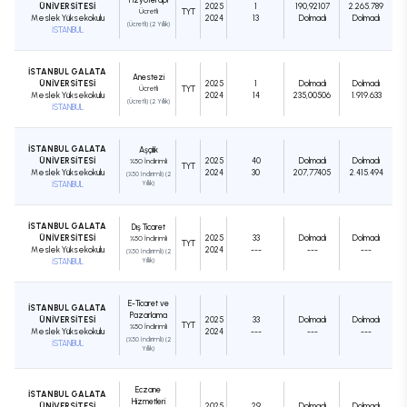
ÜNİVERSİTESİ
2025
1
190,92107
2.265.789
Ücretli
TYT
Meslek Yüksekokulu
2024
13
Dolmadı
Dolmadı
(Ücretli) (2 Yıllık)
İSTANBUL
İSTANBUL GALATA
Anestezi
ÜNİVERSİTESİ
2025
1
Dolmadı
Dolmadı
Ücretli
TYT
Meslek Yüksekokulu
2024
14
235,00506
1.919.633
(Ücretli) (2 Yıllık)
İSTANBUL
İSTANBUL GALATA
Aşçılık
ÜNİVERSİTESİ
2025
40
Dolmadı
Dolmadı
%50 İndirimli
TYT
Meslek Yüksekokulu
2024
30
207,77405
2.415.494
(%50 İndirimli) (2
İSTANBUL
Yıllık)
İSTANBUL GALATA
Dış Ticaret
ÜNİVERSİTESİ
2025
33
Dolmadı
Dolmadı
%50 İndirimli
TYT
Meslek Yüksekokulu
2024
---
---
---
(%50 İndirimli) (2
İSTANBUL
Yıllık)
E-Ticaret ve
İSTANBUL GALATA
Pazarlama
ÜNİVERSİTESİ
2025
33
Dolmadı
Dolmadı
TYT
%50 İndirimli
Meslek Yüksekokulu
2024
---
---
---
(%50 İndirimli) (2
İSTANBUL
Yıllık)
Eczane
İSTANBUL GALATA
Hizmetleri
ÜNİVERSİTESİ
2025
29
Dolmadı
Dolmadı