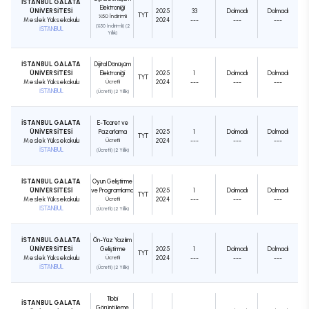
İSTANBUL GALATA
Elektroniği
ÜNİVERSİTESİ
2025
33
Dolmadı
Dolmadı
TYT
%50 İndirimli
Meslek Yüksekokulu
2024
---
---
---
(%50 İndirimli) (2
İSTANBUL
Yıllık)
İSTANBUL GALATA
Dijital Dönüşüm
ÜNİVERSİTESİ
Elektroniği
2025
1
Dolmadı
Dolmadı
TYT
Meslek Yüksekokulu
Ücretli
2024
---
---
---
İSTANBUL
(Ücretli) (2 Yıllık)
İSTANBUL GALATA
E-Ticaret ve
ÜNİVERSİTESİ
Pazarlama
2025
1
Dolmadı
Dolmadı
TYT
Meslek Yüksekokulu
Ücretli
2024
---
---
---
İSTANBUL
(Ücretli) (2 Yıllık)
İSTANBUL GALATA
Oyun Geliştirme
ÜNİVERSİTESİ
ve Programlama
2025
1
Dolmadı
Dolmadı
TYT
Meslek Yüksekokulu
Ücretli
2024
---
---
---
İSTANBUL
(Ücretli) (2 Yıllık)
İSTANBUL GALATA
Ön-Yüz Yazılım
ÜNİVERSİTESİ
Geliştirme
2025
1
Dolmadı
Dolmadı
TYT
Meslek Yüksekokulu
Ücretli
2024
---
---
---
İSTANBUL
(Ücretli) (2 Yıllık)
Tıbbi
İSTANBUL GALATA
Görüntüleme