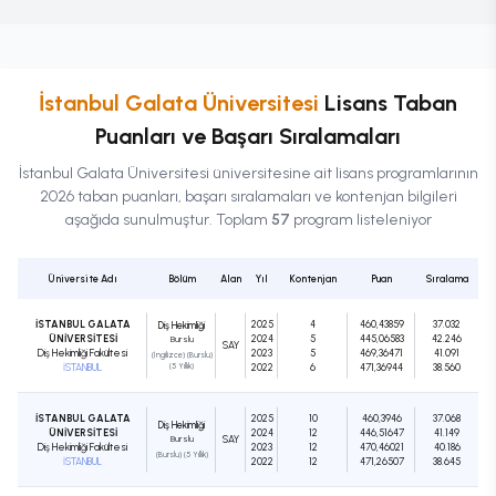
İstanbul Galata Üniversitesi
Lisans
Taban
Puanları ve Başarı Sıralamaları
İstanbul Galata Üniversitesi
üniversitesine ait
lisans
programlarının
2026 taban puanları, başarı sıralamaları ve kontenjan bilgileri
aşağıda sunulmuştur. Toplam
57
program listeleniyor
Üniversite Adı
Bölüm
Alan
Yıl
Kontenjan
Puan
Sıralama
İSTANBUL GALATA
2025
4
460,43859
37.032
Diş Hekimliği
ÜNİVERSİTESİ
2024
5
445,06583
42.246
Burslu
SAY
Diş Hekimliği Fakültesi
2023
5
469,36471
41.091
(İngilizce) (Burslu)
İSTANBUL
(5 Yıllık)
2022
6
471,36944
38.560
İSTANBUL GALATA
2025
10
460,3946
37.068
Diş Hekimliği
ÜNİVERSİTESİ
2024
12
446,51647
41.149
Burslu
SAY
Diş Hekimliği Fakültesi
2023
12
470,46021
40.186
(Burslu) (5 Yıllık)
İSTANBUL
2022
12
471,26507
38.645