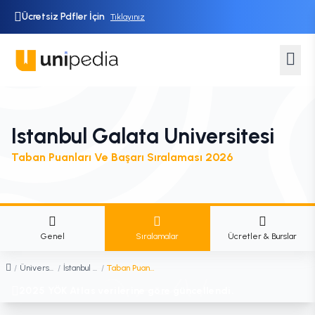
Ücretsiz Pdfler İçin
Tıklayınız
Istanbul Galata Universitesi
Taban Puanları Ve Başarı Sıralaması 2026
Genel
Sıralamalar
Ücretler & Burslar
/
Üniversiteler
/
İstanbul Galata Üniversitesi
/
Taban Puanları ve Başarı Sıralaması
2025 YÖK Atlas verilerine göre güncellendi.