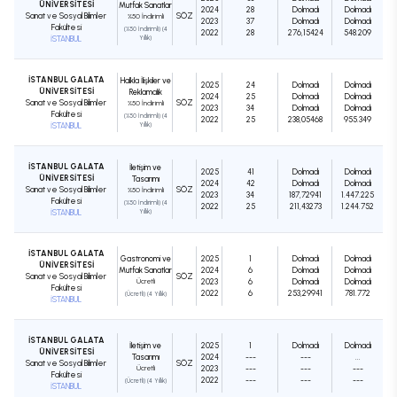
ÜNİVERSİTESİ
Mutfak Sanatları
2024
28
Dolmadı
Dolmadı
Sanat ve Sosyal Bilimler
SÖZ
%50 İndirimli
2023
37
Dolmadı
Dolmadı
Fakültesi
(%50 İndirimli) (4
2022
28
276,15424
548.209
İSTANBUL
Yıllık)
İSTANBUL GALATA
Halkla İlişkiler ve
2025
24
Dolmadı
Dolmadı
ÜNİVERSİTESİ
Reklamcılık
2024
25
Dolmadı
Dolmadı
Sanat ve Sosyal Bilimler
SÖZ
%50 İndirimli
2023
34
Dolmadı
Dolmadı
Fakültesi
(%50 İndirimli) (4
2022
25
238,05468
955.349
İSTANBUL
Yıllık)
İSTANBUL GALATA
İletişim ve
2025
41
Dolmadı
Dolmadı
ÜNİVERSİTESİ
Tasarımı
2024
42
Dolmadı
Dolmadı
Sanat ve Sosyal Bilimler
SÖZ
%50 İndirimli
2023
34
187,72941
1.447.225
Fakültesi
(%50 İndirimli) (4
2022
25
211,43273
1.244.752
İSTANBUL
Yıllık)
İSTANBUL GALATA
Gastronomi ve
2025
1
Dolmadı
Dolmadı
ÜNİVERSİTESİ
Mutfak Sanatları
2024
6
Dolmadı
Dolmadı
Sanat ve Sosyal Bilimler
SÖZ
Ücretli
2023
6
Dolmadı
Dolmadı
Fakültesi
2022
6
253,29941
781.772
(Ücretli) (4 Yıllık)
İSTANBUL
İSTANBUL GALATA
İletişim ve
2025
1
Dolmadı
Dolmadı
ÜNİVERSİTESİ
Tasarımı
2024
---
---
...
Sanat ve Sosyal Bilimler
SÖZ
Ücretli
2023
---
---
---
Fakültesi
2022
---
---
---
(Ücretli) (4 Yıllık)
İSTANBUL