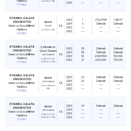
Fakültesi
(Ücretli) (4 Yıllık)
2022
---
---
---
İSTANBUL
İSTANBUL GALATA
2025
1
175,67949
1.481.117
ÜNİVERSİTESİ
İşletme
2024
3
Dolmadı
Dolmadı
Sanat ve Sosyal Bilimler
Ücretli
EA
2023
---
---
---
Fakültesi
(Ücretli) (4 Yıllık)
2022
---
---
---
İSTANBUL
İSTANBUL GALATA
İç Mimarlık ve
2025
28
Dolmadı
Dolmadı
ÜNİVERSİTESİ
Çevre Tasarımı
2024
28
Dolmadı
Dolmadı
Sanat ve Sosyal Bilimler
EA
%50 İndirimli
2023
30
243,87504
961.053
Fakültesi
(İngilizce) (%50
2022
21
263,21201
725.292
İSTANBUL
İndirimli) (4 Yıllık)
İSTANBUL GALATA
2025
24
Dolmadı
Dolmadı
İşletme
ÜNİVERSİTESİ
2024
22
Dolmadı
Dolmadı
%50 İndirimli
Sanat ve Sosyal Bilimler
EA
2023
---
---
---
(%50 İndirimli) (4
Fakültesi
2022
---
---
---
Yıllık)
İSTANBUL
İSTANBUL GALATA
2025
24
Dolmadı
Dolmadı
İşletme
ÜNİVERSİTESİ
2024
---
---
...
%50 İndirimli
Sanat ve Sosyal Bilimler
EA
2023
---
---
---
(İngilizce) (%50
Fakültesi
2022
---
---
---
İndirimli) (4 Yıllık)
İSTANBUL