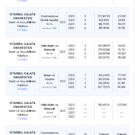
İSTANBUL
İSTANBUL GALATA
Gastronomi ve
2025
5
372,80705
25.435
ÜNİVERSİTESİ
Mutfak Sanatları
2024
5
403,31310
28.185
Sanat ve Sosyal Bilimler
SÖZ
Burslu
2023
6
382,91135
40.219
Fakültesi
2022
6
389,18340
33.783
(Burslu) (4 Yıllık)
İSTANBUL
İSTANBUL GALATA
Halkla İlişkiler ve
2025
4
347,08449
63.691
ÜNİVERSİTESİ
Reklamcılık
2024
4
373,02368
76.721
Sanat ve Sosyal Bilimler
SÖZ
Burslu
2023
5
355,89438
93.529
Fakültesi
2022
5
354,34712
98.658
(Burslu) (4 Yıllık)
İSTANBUL
İSTANBUL GALATA
İletişim ve
2025
7
341,24103
77.293
ÜNİVERSİTESİ
Tasarımı
2024
7
363,31546
100.149
Sanat ve Sosyal Bilimler
SÖZ
Burslu
2023
5
356,33910
92.387
Fakültesi
2022
5
357,75572
89.684
(Burslu) (4 Yıllık)
İSTANBUL
İSTANBUL GALATA
Halkla İlişkiler ve
2025
1
185,65176
1.137.843
ÜNİVERSİTESİ
Reklamcılık
2024
---
---
...
Sanat ve Sosyal Bilimler
SÖZ
Ücretli
2023
---
---
---
Fakültesi
2022
---
---
---
(Ücretli) (4 Yıllık)
İSTANBUL
İSTANBUL GALATA
Gastronomi ve
2025
33
Dolmadı
Dolmadı