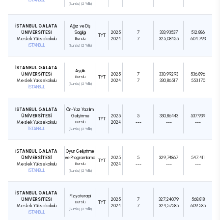
(Burslu) (2 Yıllık)
İSTANBUL GALATA
Ağız ve Diş
ÜNİVERSİTESİ
Sağlığı
2025
7
333,93537
512.886
TYT
Meslek Yüksekokulu
Burslu
2024
7
325,08455
604.793
İSTANBUL
(Burslu) (2 Yıllık)
İSTANBUL GALATA
Aşçılık
ÜNİVERSİTESİ
2025
7
330,99293
536.896
Burslu
TYT
Meslek Yüksekokulu
2024
7
330,86517
553.170
(Burslu) (2 Yıllık)
İSTANBUL
İSTANBUL GALATA
Ön-Yüz Yazılım
ÜNİVERSİTESİ
Geliştirme
2025
5
330,86443
537.939
TYT
Meslek Yüksekokulu
Burslu
2024
---
---
---
İSTANBUL
(Burslu) (2 Yıllık)
İSTANBUL GALATA
Oyun Geliştirme
ÜNİVERSİTESİ
ve Programlama
2025
5
329,74867
547.411
TYT
Meslek Yüksekokulu
Burslu
2024
---
---
---
İSTANBUL
(Burslu) (2 Yıllık)
İSTANBUL GALATA
Fizyoterapi
ÜNİVERSİTESİ
2025
7
327,24079
568.818
Burslu
TYT
Meslek Yüksekokulu
2024
7
324,57585
609.535
(Burslu) (2 Yıllık)
İSTANBUL