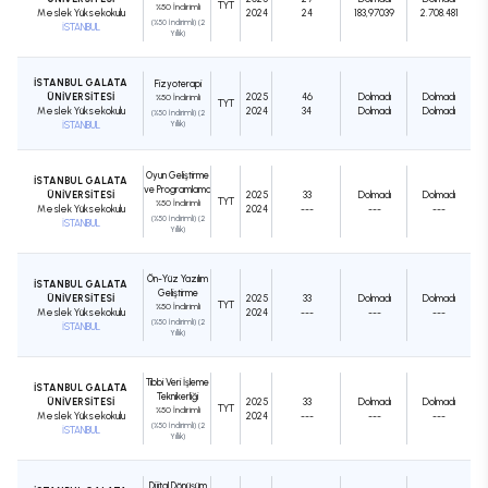
TYT
%50 İndirimli
Meslek Yüksekokulu
2024
24
183,97039
2.708.481
(%50 İndirimli) (2
İSTANBUL
Yıllık)
İSTANBUL GALATA
Fizyoterapi
ÜNİVERSİTESİ
2025
46
Dolmadı
Dolmadı
%50 İndirimli
TYT
Meslek Yüksekokulu
2024
34
Dolmadı
Dolmadı
(%50 İndirimli) (2
İSTANBUL
Yıllık)
Oyun Geliştirme
İSTANBUL GALATA
ve Programlama
ÜNİVERSİTESİ
2025
33
Dolmadı
Dolmadı
TYT
%50 İndirimli
Meslek Yüksekokulu
2024
---
---
---
(%50 İndirimli) (2
İSTANBUL
Yıllık)
Ön-Yüz Yazılım
İSTANBUL GALATA
Geliştirme
ÜNİVERSİTESİ
2025
33
Dolmadı
Dolmadı
TYT
%50 İndirimli
Meslek Yüksekokulu
2024
---
---
---
(%50 İndirimli) (2
İSTANBUL
Yıllık)
Tıbbi Veri İşleme
İSTANBUL GALATA
Teknikerliği
ÜNİVERSİTESİ
2025
33
Dolmadı
Dolmadı
TYT
%50 İndirimli
Meslek Yüksekokulu
2024
---
---
---
(%50 İndirimli) (2
İSTANBUL
Yıllık)
Dijital Dönüşüm