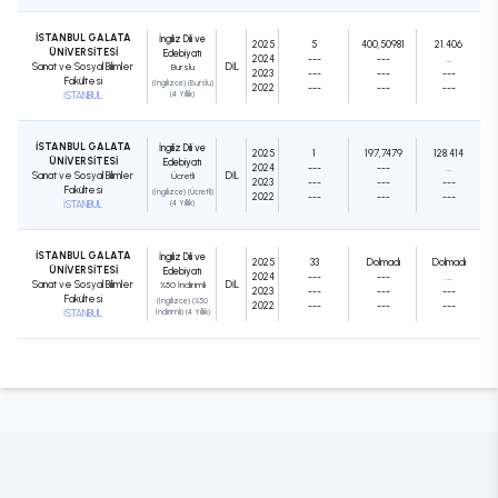
İSTANBUL GALATA
İngiliz Dili ve
2025
5
400,50981
21.406
ÜNİVERSİTESİ
Edebiyatı
2024
---
---
...
Sanat ve Sosyal Bilimler
DIL
Burslu
2023
---
---
---
Fakültesi
(İngilizce) (Burslu)
2022
---
---
---
İSTANBUL
(4 Yıllık)
İSTANBUL GALATA
İngiliz Dili ve
2025
1
197,7479
128.414
ÜNİVERSİTESİ
Edebiyatı
2024
---
---
...
Sanat ve Sosyal Bilimler
DIL
Ücretli
2023
---
---
---
Fakültesi
(İngilizce) (Ücretli)
2022
---
---
---
İSTANBUL
(4 Yıllık)
İSTANBUL GALATA
İngiliz Dili ve
2025
33
Dolmadı
Dolmadı
ÜNİVERSİTESİ
Edebiyatı
2024
---
---
...
Sanat ve Sosyal Bilimler
DIL
%50 İndirimli
2023
---
---
---
Fakültesi
(İngilizce) (%50
2022
---
---
---
İSTANBUL
İndirimli) (4 Yıllık)