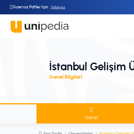
Ücretsiz Pdfler İçin
Tıklayınız
İstanbul Gelişim Ü
Genel Bilgileri
Genel
Ana Sayfa
/
Üniversiteler
/
İstanbul Gelişim Ün