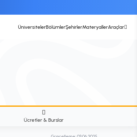
Üniversiteler
Bölümler
Şehirler
Materyaller
Araçlar
Ücretler & Burslar
Güncelleme:
03.06.2025