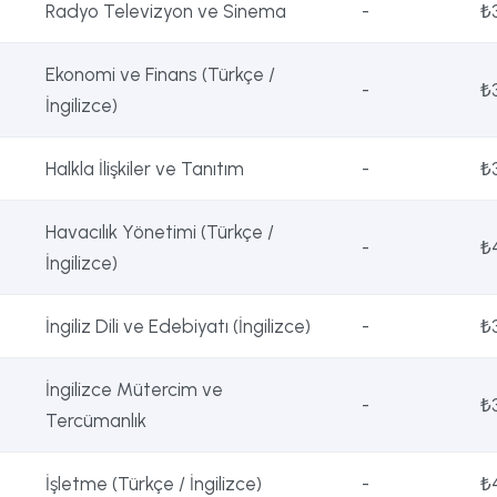
Radyo Televizyon ve Sinema
-
₺
Ekonomi ve Finans (Türkçe /
-
₺
İngilizce)
Halkla İlişkiler ve Tanıtım
-
₺
Havacılık Yönetimi (Türkçe /
-
₺
İngilizce)
İngiliz Dili ve Edebiyatı (İngilizce)
-
₺
İngilizce Mütercim ve
-
₺
Tercümanlık
İşletme (Türkçe / İngilizce)
-
₺