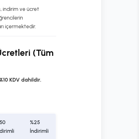
s, indirim ve ücret
ğrencilerin
rı içermektedir.
Ücretleri (Tüm
%10 KDV dahildir.
50
%25
dirimli
İndirimli