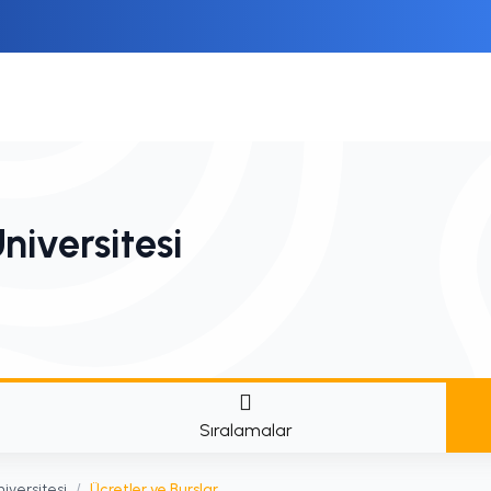
niversitesi
Sıralamalar
iversitesi
/
Ücretler ve Burslar