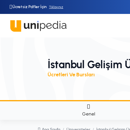
Ücretsiz Pdfler İçin
Tıklayınız
İstanbul Gelişim Ü
Ücretleri Ve Bursları
Genel
Ana Sayfa
/
Üniversiteler
/
İstanbul Gelişim Ün