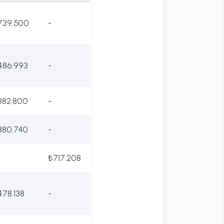
739.500
-
486.993
-
382.800
-
380.740
-
₺717.208
478.138
-