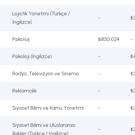
Lojistik Yönetimi (Türkçe /
-
₺
İngilizce)
Psikoloji
₺850.024
-
Psikoloji (İngilizce)
-
₺
Radyo, Televizyon ve Sinema
-
₺
Reklamcılık
-
₺
Siyaset Bilimi ve Kamu Yönetimi
-
₺
Siyaset Bilimi ve Uluslararası
-
₺
İlişkiler (Türkçe / İngilizce)