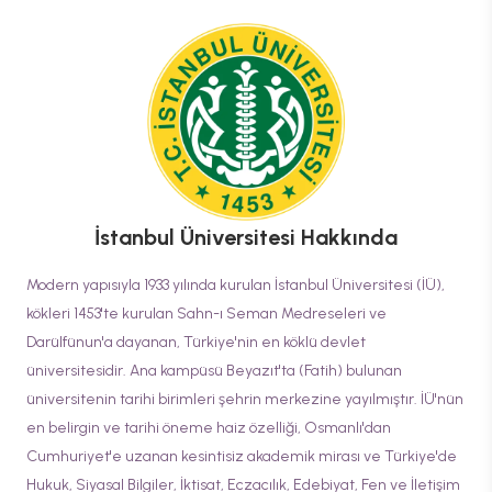
İstanbul Üniversitesi
Hakkında
Modern yapısıyla 1933 yılında kurulan İstanbul Üniversitesi (İÜ),
kökleri 1453'te kurulan Sahn-ı Seman Medreseleri ve
Darülfünun'a dayanan, Türkiye'nin en köklü devlet
üniversitesidir. Ana kampüsü Beyazıt'ta (Fatih) bulunan
üniversitenin tarihi birimleri şehrin merkezine yayılmıştır. İÜ'nün
en belirgin ve tarihi öneme haiz özelliği, Osmanlı'dan
Cumhuriyet'e uzanan kesintisiz akademik mirası ve Türkiye'de
Hukuk, Siyasal Bilgiler, İktisat, Eczacılık, Edebiyat, Fen ve İletişim