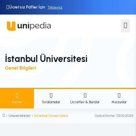
Ücretsiz Pdfler İçin
Tıklayınız
İstanbul Üniversitesi
Genel Bilgileri
Genel
Sıralamalar
Ücretler & Burslar
Mezunlar
/
Üniversiteler
/
İstanbul Üniversitesi
Güncelleme:
03.06.2025