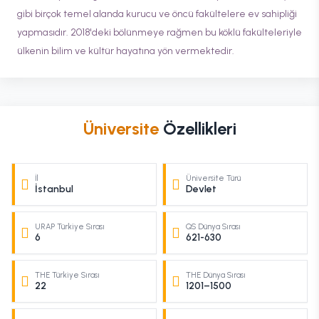
gibi birçok temel alanda kurucu ve öncü fakültelere ev sahipliği
yapmasıdır. 2018'deki bölünmeye rağmen bu köklü fakülteleriyle
ülkenin bilim ve kültür hayatına yön vermektedir.
Üniversite
Özellikleri
İl
Üniversite Türü
İstanbul
Devlet
URAP Türkiye Sırası
QS Dünya Sırası
6
621-630
THE Türkiye Sırası
THE Dünya Sırası
22
1201–1500