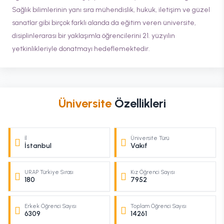
Sağlık bilimlerinin yanı sıra mühendislik, hukuk, iletişim ve güzel
sanatlar gibi birçok farklı alanda da eğitim veren üniversite,
disiplinlerarası bir yaklaşımla öğrencilerini 21. yüzyılın
yetkinlikleriyle donatmayı hedeflemektedir.
Üniversite
Özellikleri
İl
Üniversite Türü
İstanbul
Vakıf
URAP Türkiye Sırası
Kız Öğrenci Sayısı
180
7952
Erkek Öğrenci Sayısı
Toplam Öğrenci Sayısı
6309
14261