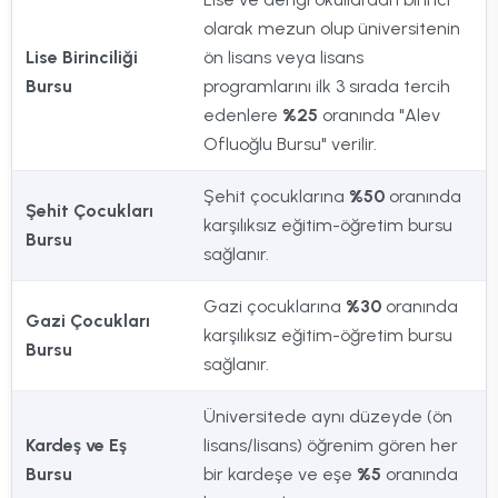
olarak mezun olup üniversitenin
Lise Birinciliği
ön lisans veya lisans
Bursu
programlarını ilk 3 sırada tercih
edenlere
%25
oranında "Alev
Ofluoğlu Bursu" verilir.
Şehit çocuklarına
%50
oranında
Şehit Çocukları
karşılıksız eğitim-öğretim bursu
Bursu
sağlanır.
Gazi çocuklarına
%30
oranında
Gazi Çocukları
karşılıksız eğitim-öğretim bursu
Bursu
sağlanır.
Üniversitede aynı düzeyde (ön
Kardeş ve Eş
lisans/lisans) öğrenim gören her
Bursu
bir kardeşe ve eşe
%5
oranında