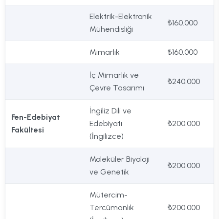
Elektrik-Elektronik
₺160.000
Mühendisliği
Mimarlık
₺160.000
İç Mimarlık ve
₺240.000
Çevre Tasarımı
İngiliz Dili ve
Fen-Edebiyat
Edebiyatı
₺200.000
Fakültesi
(İngilizce)
Moleküler Biyoloji
₺200.000
ve Genetik
Mütercim-
Tercümanlık
₺200.000