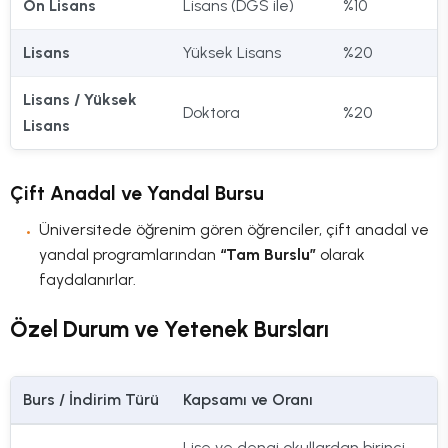
Ön Lisans
Lisans (DGS ile)
%10
Lisans
Yüksek Lisans
%20
Lisans / Yüksek
Doktora
%20
Lisans
Çift Anadal ve Yandal Bursu
Üniversitede öğrenim gören öğrenciler, çift anadal ve
yandal programlarından
“Tam Burslu”
olarak
faydalanırlar.
Özel Durum ve Yetenek Bursları
Burs / İndirim Türü
Kapsamı ve Oranı
Lise ve dengi okullardan birinci