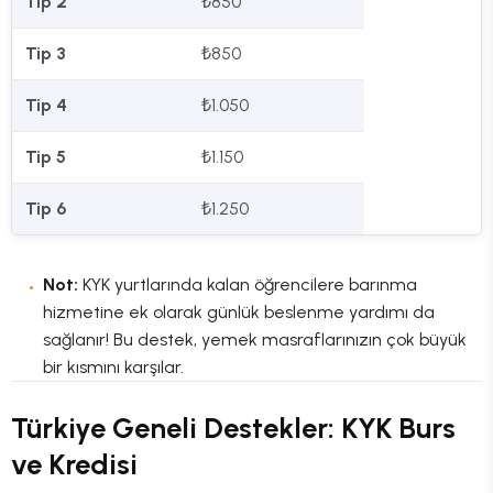
Tip 2
₺850
Tip 3
₺850
Tip 4
₺1.050
Tip 5
₺1.150
Tip 6
₺1.250
Not:
KYK yurtlarında kalan öğrencilere barınma
hizmetine ek olarak günlük beslenme yardımı da
sağlanır! Bu destek, yemek masraflarınızın çok büyük
bir kısmını karşılar.
Türkiye Geneli Destekler: KYK Burs
ve Kredisi