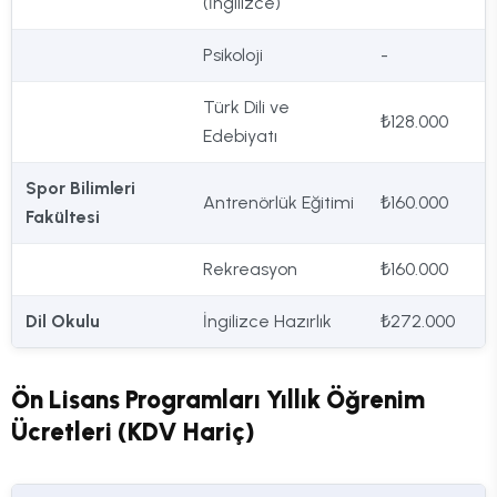
(İngilizce)
Psikoloji
-
Türk Dili ve
₺128.000
Edebiyatı
Spor Bilimleri
Antrenörlük Eğitimi
₺160.000
Fakültesi
Rekreasyon
₺160.000
Dil Okulu
İngilizce Hazırlık
₺272.000
Ön Lisans Programları Yıllık Öğrenim
Ücretleri (KDV Hariç)