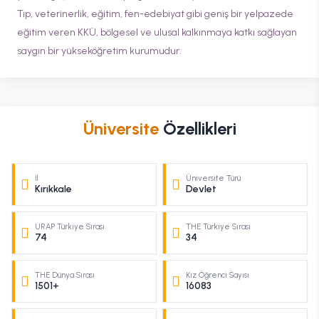
Tıp, veterinerlik, eğitim, fen-edebiyat gibi geniş bir yelpazede
eğitim veren KKÜ, bölgesel ve ulusal kalkınmaya katkı sağlayan
saygın bir yükseköğretim kurumudur.
Üniversite
Özellikleri
İl
Üniversite Türü
Kırıkkale
Devlet
URAP Türkiye Sırası
THE Türkiye Sırası
74
34
THE Dünya Sırası
Kız Öğrenci Sayısı
1501+
16083