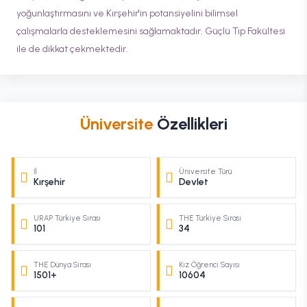
yoğunlaştırmasını ve Kırşehir'in potansiyelini bilimsel
çalışmalarla desteklemesini sağlamaktadır. Güçlü Tıp Fakültesi
ile de dikkat çekmektedir.
Üniversite
Özellikleri
İl
Üniversite Türü
Kırşehir
Devlet
URAP Türkiye Sırası
THE Türkiye Sırası
101
34
THE Dünya Sırası
Kız Öğrenci Sayısı
1501+
10604