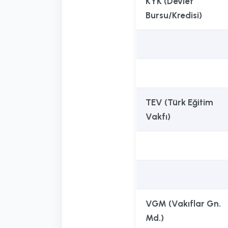
KYK (Devlet
Bursu/Kredisi)
TEV (Türk Eğitim
Vakfı)
VGM (Vakıflar Gn.
Md.)