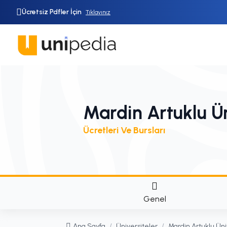
Ücretsiz Pdfler İçin
Tıklayınız
Mardin Artuklu Ün
Ücretleri Ve Bursları
Genel
Ana Sayfa
/
Üniversiteler
/
Mardin Artuklu Üni