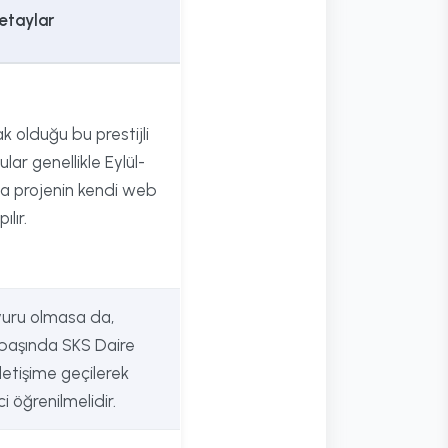
etaylar
 olduğu bu prestijli
lar genellikle Eylül-
da projenin kendi web
ılır.
yuru olmasa da,
 başında SKS Daire
 iletişime geçilerek
i öğrenilmelidir.