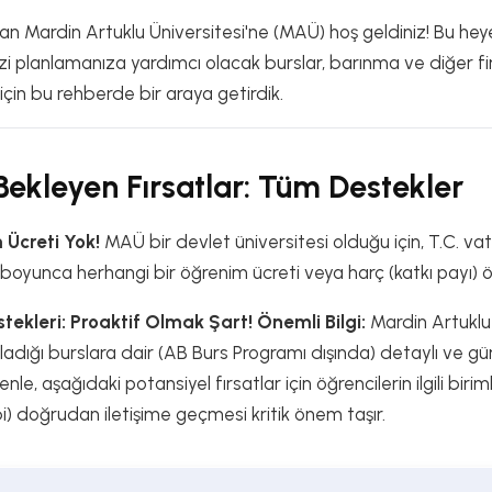
lan Mardin Artuklu Üniversitesi'ne (MAÜ) hoş geldiniz! Bu hey
zi planlamanıza yardımcı olacak burslar, barınma ve diğer fi
n için bu rehberde bir araya getirdik.
ekleyen Fırsatlar: Tüm Destekler
 Ücreti Yok!
MAÜ bir devlet üniversitesi olduğu için, T.C. va
 boyunca herhangi bir öğrenim ücreti veya harç (katkı payı)
stekleri: Proaktif Olmak Şart!
Önemli Bilgi:
Mardin Artuklu 
dığı burslara dair (AB Burs Programı dışında) detaylı ve günc
, aşağıdaki potansiyel fırsatlar için öğrencilerin ilgili biriml
bi) doğrudan iletişime geçmesi kritik önem taşır.