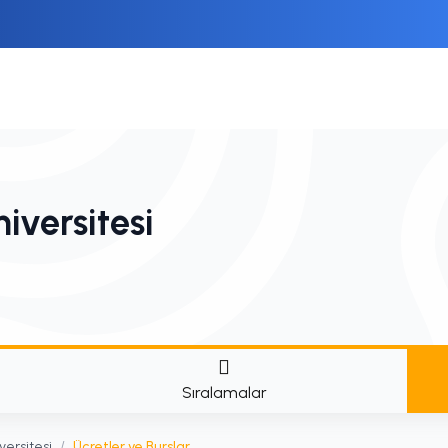
iversitesi
Sıralamalar
versitesi
/
Ücretler ve Burslar