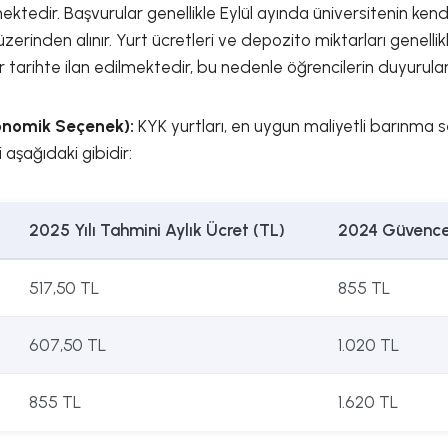
tmektedir. Başvurular genellikle Eylül ayında üniversitenin ken
üzerinden alınır. Yurt ücretleri ve depozito miktarları genelli
r tarihte ilan edilmektedir, bu nedenle öğrencilerin duyurula
konomik Seçenek):
KYK yurtları, en uygun maliyetli barınma se
 aşağıdaki gibidir:
2025 Yılı Tahmini Aylık Ücret (TL)
2024 Güvence
517,50 TL
855 TL
607,50 TL
1.020 TL
855 TL
1.620 TL