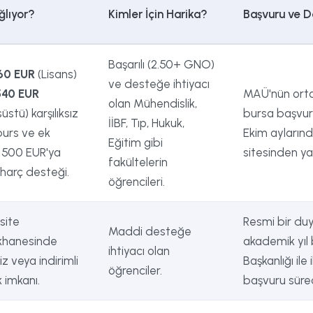
ğlıyor?
Kimler İçin Harika?
Başvuru ve D
Başarılı (2.50+ GNO)
60 EUR
(Lisans)
ve desteğe ihtiyacı
540 EUR
MAÜ'nün ortak
olan Mühendislik,
üstü) karşılıksız
bursa başvuru
İİBF, Tıp, Hukuk,
burs ve ek
Ekim ayların
Eğitim gibi
 500 EUR'ya
sitesinden yap
fakültelerin
harç desteği.
öğrencileri.
site
Resmi bir du
Maddi desteğe
hanesinde
akademik yıl
ihtiyacı olan
iz veya indirimli
Başkanlığı ile
öğrenciler.
 imkanı.
başvuru sürec