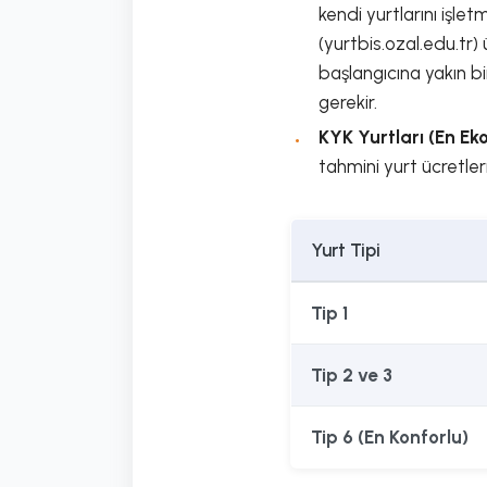
kendi yurtlarını işle
(yurtbis.ozal.edu.tr) 
başlangıcına yakın bi
gerekir.
KYK Yurtları (En E
tahmini yurt ücretleri
Yurt Tipi
Tip 1
Tip 2 ve 3
Tip 6 (En Konforlu)