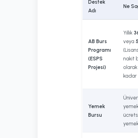
Destek
Ne Sa
Adı
Yıllık
3
AB Burs
veya
Programı
(Lisans
(ESPS
nakit 
Projesi)
olarak
kadar 
Üniver
Yemek
yemek
Bursu
ücrets
yemek