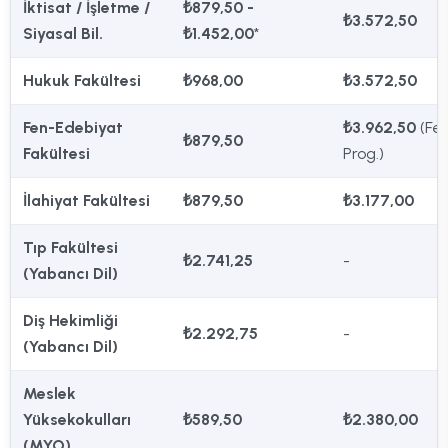
İktisat / İşletme /
₺879,50 -
₺3.572,50
Siyasal Bil.
₺1.452,00
*
Hukuk Fakültesi
₺968,00
₺3.572,50
Fen-Edebiyat
₺3.962,50
(Fe
₺879,50
Fakültesi
Prog.)
İlahiyat Fakültesi
₺879,50
₺3.177,00
Tıp Fakültesi
₺2.741,25
-
(Yabancı Dil)
Diş Hekimliği
₺2.292,75
-
(Yabancı Dil)
Meslek
Yüksekokulları
₺589,50
₺2.380,00
(MYO)