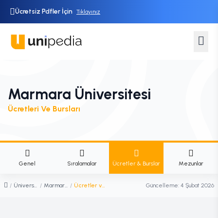
Ücretsiz Pdfler İçin
Tıklayınız
Marmara Üniversitesi
Ücretleri Ve Bursları
Genel
Sıralamalar
Ücretler & Burslar
Mezunlar
/
Üniversiteler
/
Marmara Üniversitesi
/
Ücretler ve Burslar
Güncelleme:
4 Şubat 2026