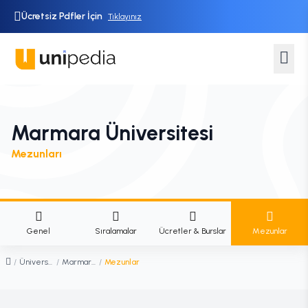
Ücretsiz Pdfler İçin
Tıklayınız
Marmara Üniversitesi
Mezunları
Genel
Sıralamalar
Ücretler & Burslar
Mezunlar
/
Üniversiteler
/
Marmara Üniversitesi
/
Mezunlar