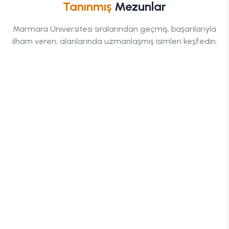
Tanınmış
Mezunlar
Recep
Tayyip
Burak
Marmara Üniversitesi
sıralarından geçmiş, başarılarıyla
Erdoğan
Özçivit
ilham veren, alanlarında uzmanlaşmış isimleri keşfedin.
İktisat
Fotoğraf
OGRAFIYI
BIYOGRAFIYI
U
OKU
Yunus
Uras
Turan
Benlioğlu
(Coğrafyanın
Radyo
Kodları)
Televizyon
Coğrafya
Ve
Öğretmenliği
Sinema