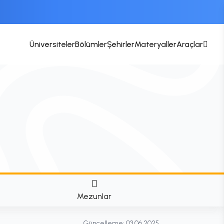
Üniversiteler
Bölümler
Şehirler
Materyaller
Araçlar
Mezunlar
Güncelleme:
03.06.2025