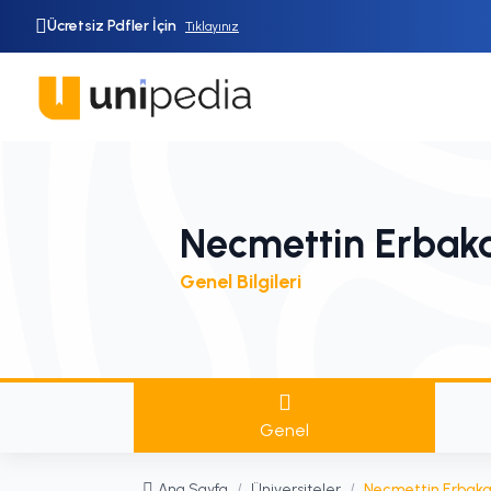
Ücretsiz Pdfler İçin
Tıklayınız
Necmettin Erbaka
Genel Bilgileri
Genel
Ana Sayfa
/
Üniversiteler
/
Necmettin Erbakan