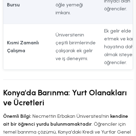
ihtiyacı olan
Bursu
öğle yemeği
öğrenciler.
imkanı.
Ek gelir elde
Üniversitenin
etmek ve ka
Kısmi Zamanlı
çeşitli birimlerinde
hayatına dahil
Çalışma
çalışarak ek gelir
olmak isteyen
ve iş deneyimi.
öğrenciler.
Konya'da Barınma: Yurt Olanakları
ve Ücretleri
Önemli Bilgi:
Necmettin Erbakan Üniversitesi'nin
kendine
ait bir öğrenci yurdu bulunmamaktadır
. Öğrenciler için
temel barınma çözümü, Konya'daki Kredi ve Yurtlar Genel