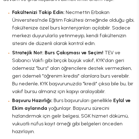
Fakültenizi Takip Edin:
Necmettin Erbakan
Üniversitesi'nde Eğitim Fakültesi örneğinde olduğu gibi,
fakültenize özel burs kontenjanları açılabilir. Sadece
merkezi duyurularla yetinmeyip, kendi fakültenizin
sitesini de düzenli olarak kontrol edin.
Stratejik Not: Burs Çakışması ve Seçim!
TEV ve
Sabancı Vakfı gibi birçok büyük vakıf, KYK'dan geri
ödemesiz "burs" alan öğrencilere destek vermezken,
geri ödemeli "öğrenim kredisi" alanlara burs verebilir.
Bu nedenle, KYK başvurunuzda "kredi" çıksa bile bu, bir
vakıf bursu almanız için kapıyı aralayabilir.
Başvuru Hazırlığı:
Burs başvuruları genellikle
Eylül ve
Ekim aylarında
yoğunlaşır. Başvuru sürecini
hızlandırmak için gelir belgesi, SGK hizmet dökümü,
vukuatlı nüfus kayıt örneği gibi belgeleri önceden
hazırlayın.