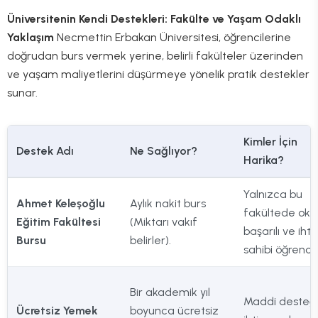
Üniversitenin Kendi Destekleri: Fakülte ve Yaşam Odaklı
Yaklaşım
Necmettin Erbakan Üniversitesi, öğrencilerine
doğrudan burs vermek yerine, belirli fakülteler üzerinden
ve yaşam maliyetlerini düşürmeye yönelik pratik destekler
sunar.
Kimler İçin
Destek Adı
Ne Sağlıyor?
Harika?
Yalnızca bu
Ahmet Keleşoğlu
Aylık nakit burs
fakültede oku
Eğitim Fakültesi
(Miktarı vakıf
başarılı ve iht
Bursu
belirler).
sahibi öğrencil
Bir akademik yıl
Maddi desteğ
Ücretsiz Yemek
boyunca ücretsiz