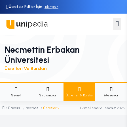
Ücretsiz Pdfler İçin
Tıklayınız
Necmettin Erbakan
Üniversitesi
Ücretleri Ve Bursları
Genel
Sıralamalar
Ücretler & Burslar
Mezunlar
/
Üniversiteler
/
Necmettin Erbakan Üniversitesi
/
Ücretler ve Burslar
Güncelleme:
6 Temmuz 2025