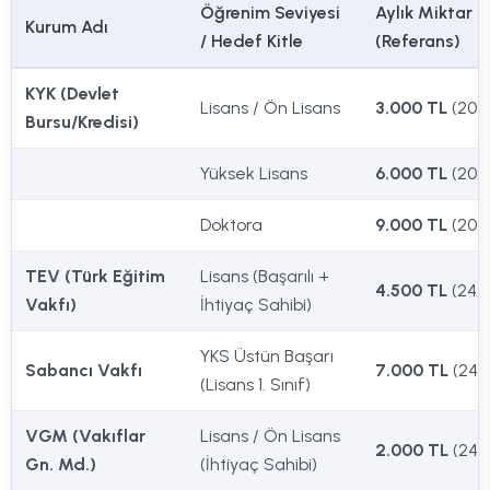
Öğrenim Seviyesi
Aylık Miktar
Kurum Adı
/ Hedef Kitle
(Referans)
KYK (Devlet
Lisans / Ön Lisans
3.000 TL
(202
Bursu/Kredisi)
Yüksek Lisans
6.000 TL
(202
Doktora
9.000 TL
(202
TEV (Türk Eğitim
Lisans (Başarılı +
4.500 TL
(24-
Vakfı)
İhtiyaç Sahibi)
YKS Üstün Başarı
Sabancı Vakfı
7.000 TL
(24-
(Lisans 1. Sınıf)
VGM (Vakıflar
Lisans / Ön Lisans
2.000 TL
(24-
Gn. Md.)
(İhtiyaç Sahibi)