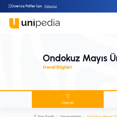
Ücretsiz Pdfler İçin
Tıklayınız
Ondokuz Mayıs Ün
Genel Bilgileri
Genel
Ana Sayfa
/
Üniversiteler
/
Ondokuz Mayıs Üni