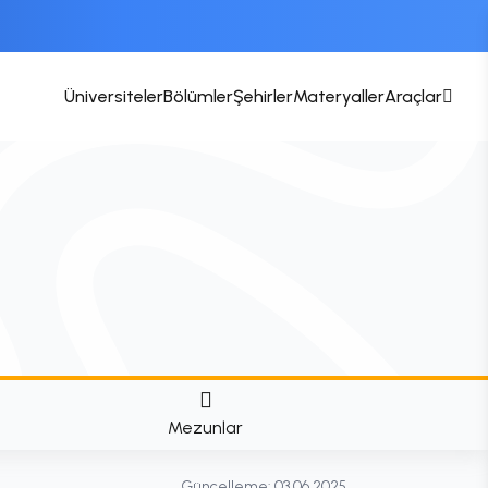
Üniversiteler
Bölümler
Şehirler
Materyaller
Araçlar
Mezunlar
Güncelleme:
03.06.2025