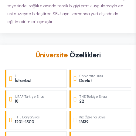
sayesinde, sağlık alanında teorik bilgiyi pratik uygulamayla en
üst düzeyde birleştiren SBÜ, aynı zamanda yurt dışında da
eğitim birimleri açmıştır.
Üniversite
Özellikleri
İl
Üniversite Türü
İstanbul
Devlet
URAP Türkiye Sırası
THE Türkiye Sırası
18
22
THE Dünya Sırası
Kız Öğrenci Sayısı
1201–1500
16139