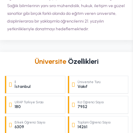
Sağlık bilimlerinin yanı sıra mühendislik, hukuk, iletişim ve güzel
sanatlar gibi birçok farklı alanda da eğitim veren üniversite,
disiplinlerarası bir yaklaşımla öğrencilerini 21. yüzyılın
yetkinlikleriyle donatmayı hedeflemektedir.
Üniversite
Özellikleri
İl
Üniversite Türü
İstanbul
Vakıf
URAP Türkiye Sırası
Kız Öğrenci Sayısı
180
7952
Erkek Öğrenci Sayısı
Toplam Öğrenci Sayısı
6309
14261